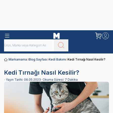
Obivan
Yenilenen Obivan 2 KG Kedi Mamaları ile tanışın!
Markamama
Blog Sayfası
Kedi Bakımı
Kedi Tırnağı Nasıl Kesilir?
Kedi Tırnağı Nasıl Kesilir?
•
Yayın Tarihi:
06.05.2023
•
Okuma Süresi:
7 Dakika