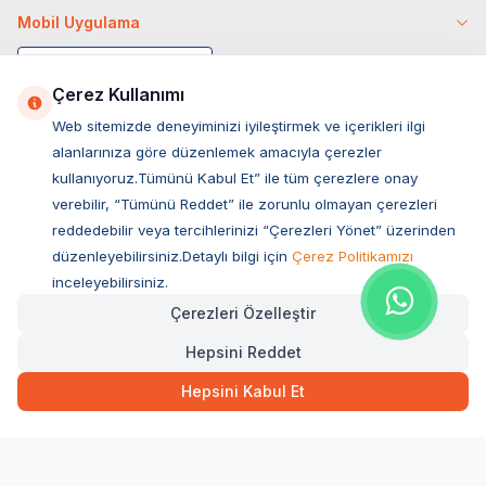
Mobil Uygulama
Çerez Kullanımı
Web sitemizde deneyiminizi iyileştirmek ve içerikleri ilgi
alanlarınıza göre düzenlemek amacıyla çerezler
kullanıyoruz.Tümünü Kabul Et” ile tüm çerezlere onay
verebilir, “Tümünü Reddet” ile zorunlu olmayan çerezleri
reddedebilir veya tercihlerinizi “Çerezleri Yönet” üzerinden
düzenleyebilirsiniz.Detaylı bilgi için
Çerez Politikamızı
Müşteri Hizmetleri
inceleyebilirsiniz.
Çerezleri Özelleştir
Sıkça Sorulan Sorular
Hepsini Reddet
Adres
Ovacık Mah. Hacıoğlu Sok. No:13 Başiskele / KOCAELİ
Hepsini Kabul Et
Müşteri Destek Hattı
0850 532 1141
WhatsApp Destek
0554 871 66 20