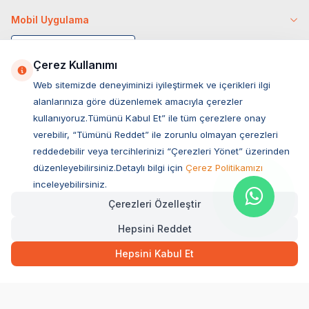
Mobil Uygulama
Çerez Kullanımı
Web sitemizde deneyiminizi iyileştirmek ve içerikleri ilgi
alanlarınıza göre düzenlemek amacıyla çerezler
kullanıyoruz.Tümünü Kabul Et” ile tüm çerezlere onay
verebilir, “Tümünü Reddet” ile zorunlu olmayan çerezleri
reddedebilir veya tercihlerinizi “Çerezleri Yönet” üzerinden
düzenleyebilirsiniz.Detaylı bilgi için
Çerez Politikamızı
Müşteri Hizmetleri
inceleyebilirsiniz.
Çerezleri Özelleştir
Sıkça Sorulan Sorular
Hepsini Reddet
Adres
Ovacık Mah. Hacıoğlu Sok. No:13 Başiskele / KOCAELİ
Hepsini Kabul Et
Müşteri Destek Hattı
0850 532 1141
WhatsApp Destek