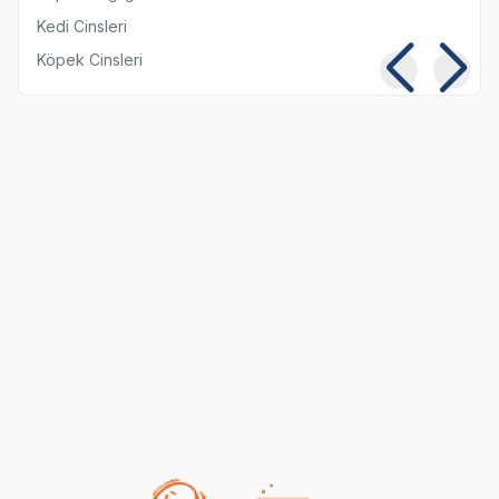
Kedi Cinsleri
Köpek Cinsleri
Kısırlaştırılmış Kediye
Kedi ve Köpeklerde
Normal Mama
Pika Sendromu:
Yedirmek Zararlı mı?
Belirtileri ve Tedavisi
06 08 2026
05 08 2026
Kedi Beslenmesi
Genel Bilgiler