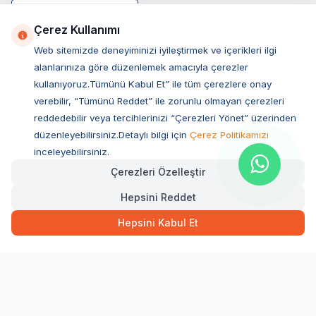
Çerez Kullanımı
Web sitemizde deneyiminizi iyileştirmek ve içerikleri ilgi
alanlarınıza göre düzenlemek amacıyla çerezler
kullanıyoruz.Tümünü Kabul Et” ile tüm çerezlere onay
verebilir, “Tümünü Reddet” ile zorunlu olmayan çerezleri
reddedebilir veya tercihlerinizi “Çerezleri Yönet” üzerinden
düzenleyebilirsiniz.Detaylı bilgi için
Çerez Politikamızı
Müşteri Hizmetleri
inceleyebilirsiniz.
Çerezleri Özelleştir
Sıkça Sorulan Sorular
Hepsini Reddet
Adres
Ovacık Mah. Hacıoğlu Sok. No:13 Başiskele / KOCAELİ
Hepsini Kabul Et
Müşteri Destek Hattı
0850 532 1141
WhatsApp Destek
0554 871 66 20