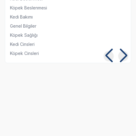
Köpek Beslenmesi
Kedi Bakımı
Genel Bilgiler
Köpek Sağlığı
Kedi Cinsleri
Köpek Cinsleri
Kedilerde Kuduz
Kısırlaştırılmış Kediye
Belirtileri, Nedenleri ve
Normal Mama
Tedavi Yöntemleri
Yedirmek Zararlı mı?
06 08 2026
06 08 2026
Kedi Sağlığı
Kedi Beslenmesi