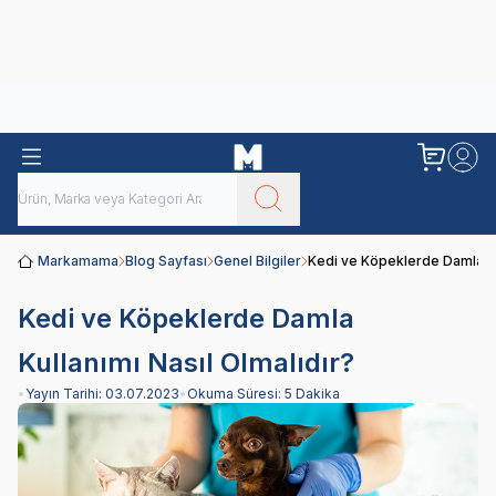
Obivan
Yenilenen Obivan 2 KG Kedi Mamaları ile tanışın!
Markamama
Blog Sayfası
Genel Bilgiler
Kedi ve Köpeklerde Damla Kul
Kedi ve Köpeklerde Damla
Kullanımı Nasıl Olmalıdır?
•
Yayın Tarihi:
03.07.2023
•
Okuma Süresi:
5 Dakika