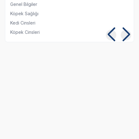
Genel Bilgiler
Köpek Sağlığı
Kedi Cinsleri
Köpek Cinsleri
Kedilerde Kuduz
Kısırlaştırılmış Kediye
Belirtileri, Nedenleri ve
Normal Mama
Tedavi Yöntemleri
Yedirmek Zararlı mı?
06 08 2026
06 08 2026
Kedi Sağlığı
Kedi Beslenmesi