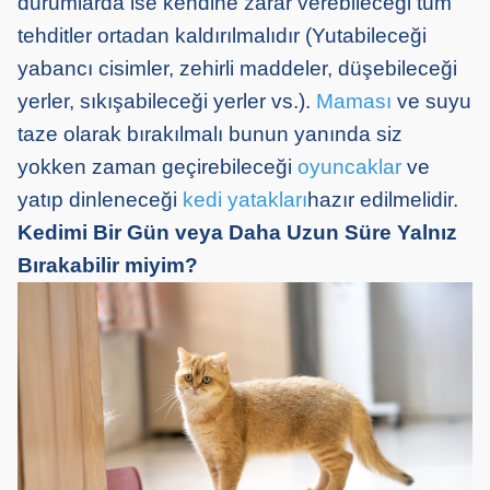
durumlarda ise kendine zarar verebileceği tüm
tehditler ortadan kaldırılmalıdır (Yutabileceği
yabancı cisimler, zehirli maddeler, düşebileceği
yerler, sıkışabileceği yerler vs.).
Maması
ve suyu
taze olarak bırakılmalı bunun yanında siz
yokken zaman geçirebileceği
oyuncaklar
ve
yatıp dinleneceği
kedi yatakları
hazır edilmelidir.
Kedimi Bir Gün veya Daha Uzun Süre Yalnız
Bırakabilir miyim?