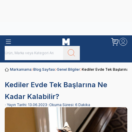
Obivan
Yenilenen Obivan 2 KG Kedi Mamaları ile tanışın!
Markamama
Blog Sayfası
Genel Bilgiler
Kediler Evde Tek Başlarına N
Kediler Evde Tek Başlarına Ne
Kadar Kalabilir?
•
Yayın Tarihi:
13.06.2023
•
Okuma Süresi:
6 Dakika