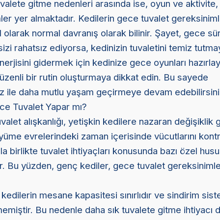
valete gitme nedenleri arasında ise, oyun ve aktivite, 
er yer almaktadır. Kedilerin gece tuvalet gereksiniml
 olarak normal davranış olarak bilinir. Şayet, gece sür
sizi rahatsız ediyorsa, kedinizin tuvaletini temiz tutm
erjisini gidermek için kedinize gece oyunları hazırlay
düzenli bir rutin oluşturmaya dikkat edin. Bu sayede
niz ile daha mutlu yaşam geçirmeye devam edebilirsini
ce Tuvalet Yapar mı?
valet alışkanlığı, yetişkin kedilere nazaran değişiklik g
üyüme evrelerindeki zaman içerisinde vücutlarını kont
la birlikte tuvalet ihtiyaçları konusunda bazı özel husu
r. Bu yüzden, genç kediler, gece tuvalet gereksinimle
edilerin mesane kapasitesi sınırlıdır ve sindirim sist
miştir. Bu nedenle daha sık tuvalete gitme ihtiyacı du