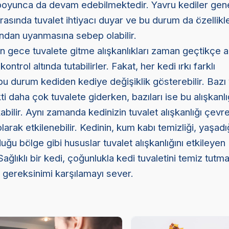
oyunca da devam edebilmektedir. Yavru kediler gene
rasında tuvalet ihtiyacı duyar ve bu durum da özellik
ından uyanmasına sebep olabilir.
ın gece tuvalete gitme alışkanlıkları zaman geçtikçe az
trol altında tutabilirler. Fakat, her kedi ırkı farklı
bu durum kediden kediye değişiklik gösterebilir. Bazı
ti daha çok tuvalete giderken, bazıları ise bu alışkanl
bilir. Aynı zamanda kedinizin tuvalet alışkanlığı çevr
arak etkilenebilir. Kedinin, kum kabı temizliği, yaşadığ
duğu bölge gibi hususlar tuvalet alışkanlığını etkileyen
ağlıklı bir kedi, çoğunlukla kedi tuvaletini temiz tutm
t gereksinimi karşılamayı sever.