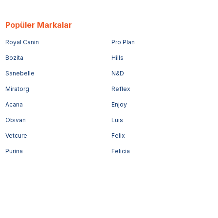
Popüler Markalar
Royal Canin
Pro Plan
Bozita
Hills
Sanebelle
N&D
Miratorg
Reflex
Acana
Enjoy
Obivan
Luis
Vetcure
Felix
Purina
Felicia