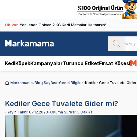
Obivan
Yenilenen Obivan 2 KG Kedi Mamaları ile tanışın!
Kedi
Köpek
Kampanyalar
Turuncu Etiket
Fırsat Köşesi
Markamama
Blog Sayfası
Genel Bilgiler
Kediler Gece Tuvalete Gider
Kediler Gece Tuvalete Gider mi?
•
Yayın Tarihi:
07.12.2023
•
Okuma Süresi:
3 Dakika