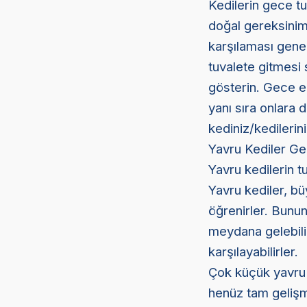
Kedilerin gece tu
doğal gereksiniml
karşılaması genel
tuvalete gitmesi 
gösterin. Gece en
yanı sıra onlara 
kediniz/kedileri
Yavru Kediler Ge
Yavru kedilerin tu
Yavru kediler, b
öğrenirler. Bunun
meydana gelebili
karşılayabilirler.
Çok küçük yavru k
henüz tam gelişme