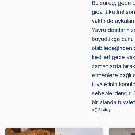
Bu süreç, gece b
gıda tüketimi son
vaktinde uykular
Yavru dostlarınız
büyüdükçe bunu kon
olabileceğinden 
kedileri gece vak
zamanlarda bıraka
etmenlere bağlı ol
tuvaletinin konul
sebeplerdendir. S
bir alanda tuvale
Paylaş