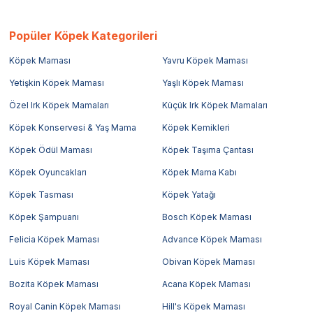
Popüler Köpek Kategorileri
Köpek Maması
Yavru Köpek Maması
Yetişkin Köpek Maması
Yaşlı Köpek Maması
Özel Irk Köpek Mamaları
Küçük Irk Köpek Mamaları
Köpek Konservesi & Yaş Mama
Köpek Kemikleri
Köpek Ödül Maması
Köpek Taşıma Çantası
Köpek Oyuncakları
Köpek Mama Kabı
Köpek Tasması
Köpek Yatağı
Köpek Şampuanı
Bosch Köpek Maması
Felicia Köpek Maması
Advance Köpek Maması
Luis Köpek Maması
Obivan Köpek Maması
Bozita Köpek Maması
Acana Köpek Maması
Royal Canin Köpek Maması
Hill's Köpek Maması