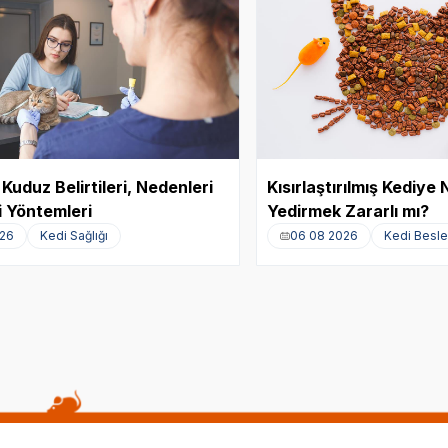
Kuduz Belirtileri, Nedenleri
Kısırlaştırılmış Kediy
 Yöntemleri
Yedirmek Zararlı mı?
026
Kedi Sağlığı
06 08 2026
Kedi Besl