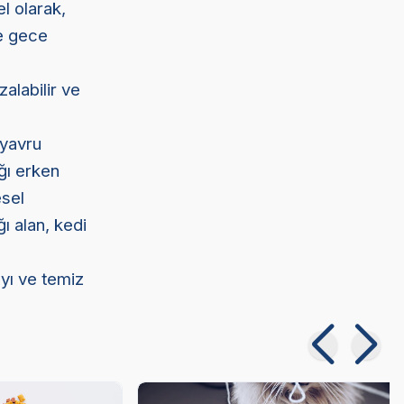
l olarak,
le gece
alabilir ve
 yavru
ığı erken
esel
ı alan, kedi
ayı ve temiz