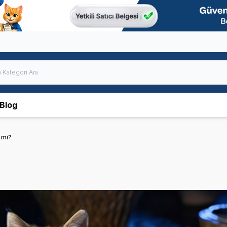
Blog
 mi?