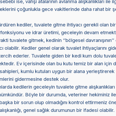
sebebi ise, vahşi atalarının avlanma alışkanlıkları ile ilg
eceklerini çoğunlukla gece vakitlerinde daha rahat bir ş
düren kediler, tuvalete gitme ihtiyacı gerekli olan bi
 fonksiyonu ve idrar üretimi, geceleyin devam etmekte
kti tuvalete gitmek, kedinin ‘’bölgesel davranışının’
 olabilir. Kediler genel olarak tuvalet ihtiyaçlarını gi
ercih ederler. Tuvalete giden bir kedi kum dolu tuval
ektedir. Ev içerisinde olan bu kutu temiz bir alan için 
sahipleri, kumlu kutuları uygun bir alana yerleştirerek
mlerini gidermesine destek olur.
arda kedilerin geceleyin tuvalete gitme alışkanlıkları f
ümkündür. Böyle bir durumda, veteriner hekiminiz ile 
başka bir sorun olup olmadığını kontrol ettirmeniz öner
alışkanlığı, genel sağlık durumunun bir ifadesi olabilir.