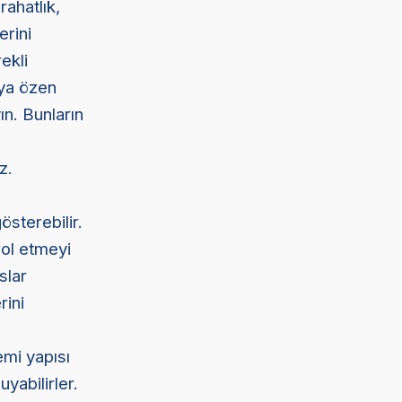
rahatlık,
erini
ekli
aya özen
ın. Bunların
z.
österebilir.
rol etmeyi
slar
rini
emi yapısı
yabilirler.