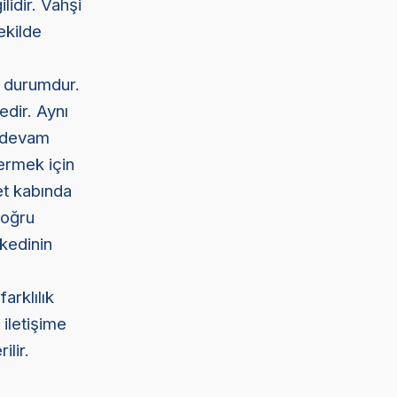
ilidir. Vahşi
ekilde
r durumdur.
dir. Aynı
’ devam
dermek için
et kabında
doğru
 kedinin
arklılık
iletişime
ilir.