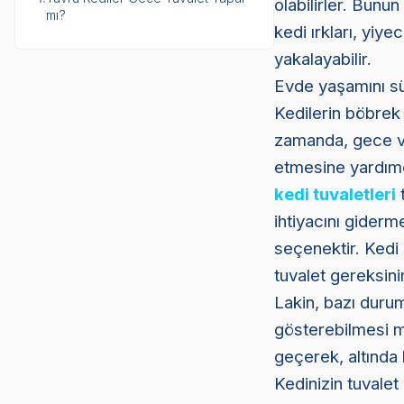
olabilirler. Bunun 
mı?
kedi ırkları, yiy
yakalayabilir.
Evde yaşamını sür
Kedilerin böbrek
zamanda, gece va
etmesine yardımcı
kedi tuvaletleri
t
ihtiyacını giderm
seçenektir. Kedi 
tuvalet gereksini
Lakin, bazı duruml
gösterebilmesi m
geçerek, altında 
Kedinizin tuvalet 