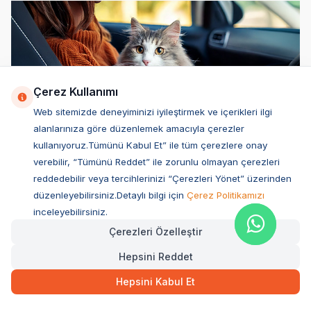
Çerez Kullanımı
Web sitemizde deneyiminizi iyileştirmek ve içerikleri ilgi
alanlarınıza göre düzenlemek amacıyla çerezler
Kediler seyahat eder mi?
kullanıyoruz.Tümünü Kabul Et” ile tüm çerezlere onay
verebilir, “Tümünü Reddet” ile zorunlu olmayan çerezleri
Evet, kediler seyahat edebilir. Ancak, her kedi
reddedebilir veya tercihlerinizi “Çerezleri Yönet” üzerinden
seyahate farklı tepki verebilir. Bazı kediler, yeni
düzenleyebilirsiniz.Detaylı bilgi için
Çerez Politikamızı
ortamlarda daha huzurlu olabilirken, bazıları
inceleyebilirsiniz.
stres yaşayabilir. Kedilerle seyahat öncesi
Çerezleri Özelleştir
alıştırma yapmak, küçük dostunuzun daha rahat
Hepsini Reddet
hissetmesine yardımcı olabilir.
Hepsini Kabul Et
Kediler seyahat sever mi?