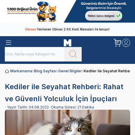
Obivan
Yenilenen Obivan 2 KG Kedi Mamaları ile tanışın!
Markamama
Blog Sayfası
Genel Bilgiler
Kediler ile Seyahat Rehberi: 
Kediler ile Seyahat Rehberi: Rahat
ve Güvenli Yolculuk İçin İpuçları
•
Yayın Tarihi:
04.08.2022
•
Okuma Süresi:
21 Dakika