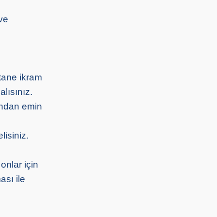
 ve
tane ikram
lısınız.
ından emin
isiniz.
onlar için
ası ile