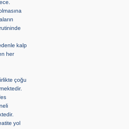
rece.
 olmasına
aların
rutininde
edenle kalp
en her
rlikte çoğu
mektedir.
fes
neli
tedir.
atite yol