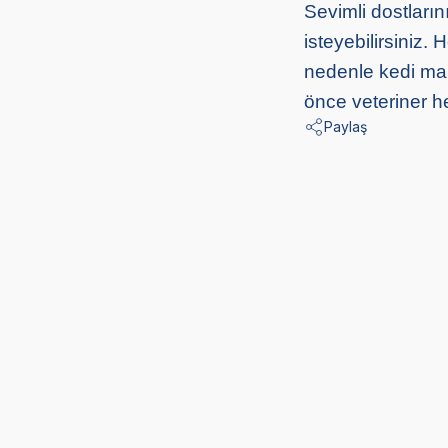
Sevimli dostları
isteyebilirsiniz.
nedenle kedi mam
önce veteriner h
Paylaş
Kedilerde Kuduz Belirtileri, Nedenleri
Kısırlaşt
ve Tedavi Yöntemleri
Yedirmek 
06 08 2026
Kedi Sağlığı
06 08 2