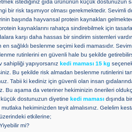
tmek istediğiniz gıda ürününün küçük dostunuzun s
i bir risk taşımıyor olması gerekmektedir. Sevimli do
rinin başında hayvansal protein kaynakları gelmekted
protein kaynaklarını rahatça sindirebilmek için tasarl
dalara karşı daha hassas bir sindirim sistemleri vardır.
in en sağlıklı beslenme seçimi kedi mamasıdır. Seviml
lenme rutinlerini en güvenli hale bu şekilde getirebilir
v sahipliği yapıyorsanız
kedi maması 15 kg
seçenek
siniz. Bu şekilde risk almadan beslenme rutinlerini ta
z. Tabii ki kediniz için güvenli olan insan gıdaların
iz. Bu aşama da veteriner hekiminizin önerileri olduk
e küçük dostunuzun diyetine
kedi maması
dışında bi
utlaka hekiminizden teyit almalısınız. Gelelim kest
zerindeki etkilerine;
iyebilir mi?