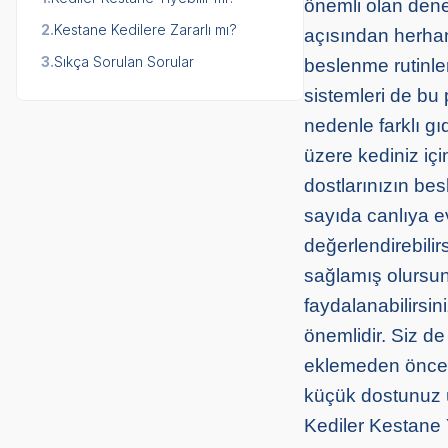
önemli olan dene
2.
Kestane Kedilere Zararlı mı?
açısından herhang
3.
Sıkça Sorulan Sorular
beslenme rutinle
sistemleri de bu 
nedenle farklı gı
üzere kediniz iç
dostlarınızın bes
sayıda canlıya e
değerlendirebilir
sağlamış olursunu
faydalanabilirsin
önemlidir. Siz d
eklemeden önce m
küçük dostunuz ü
Kediler Kestane Y