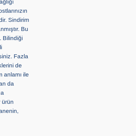
ağlığı
stlarınızın
ir. Sindirim
anmıştır. Bu
 Bilindiği
i
siniz. Fazla
lerini de
m anlamı ile
dan da
ça
r ürün
anenin,