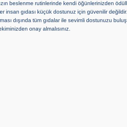
nızın beslenme rutinlerinde kendi öğünlerinizden ödü
 Her insan gıdası küçük dostunuz için güvenilir değildi
ası dışında tüm gıdalar ile sevimli dostunuzu bul
ekiminizden onay almalısınız.
ırılmış Kediye Normal Mama
Kedi ve Köpeklerde Pi
Zararlı mı?
Belirtileri ve Tedavisi
026
Kedi Beslenmesi
05 08 2026
Genel Bilgi