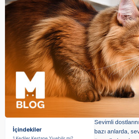
Sevimli dostların
İçindekiler
bazı anlarda, sev
1.
Kediler Kestane Yiyebilir mi?