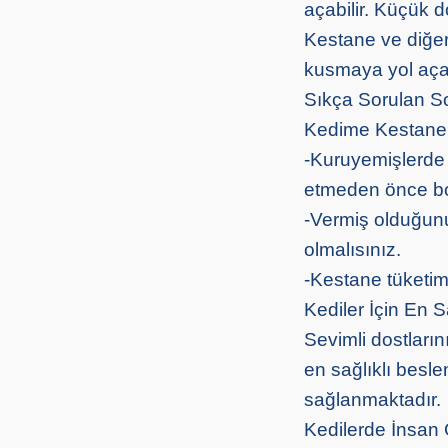
açabilir. Küçük do
Kestane ve diğer 
kusmaya yol açab
Sıkça Sorulan So
Kedime Kestane 
-Kuruyemişlerde 
etmeden önce boy
-Vermiş olduğun
olmalısınız.
-Kestane tüketimi
Kediler İçin En S
Sevimli dostların
en sağlıklı besl
sağlanmaktadır.
Kedilerde İnsan 