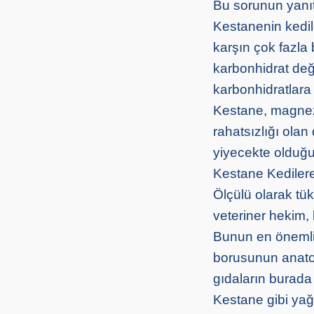
Bu sorunun yanıt
Kestanenin kedile
karşın çok fazla
karbonhidrat değe
karbonhidratlara 
Kestane, magnezy
rahatsızlığı olan
yiyecekte olduğu 
Kestane Kedilere
Ölçülü olarak tük
veteriner hekim,
Bunun en önemli
borusunun anatom
gıdaların burada
Kestane gibi yağ