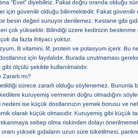
ına “Evet” diyebiliriz. Fakat doğru oranda olduğu sü
r için güvenilir olduğu bilinmektedir. Fakat güvenilir
 bir besin değeri sunuyor denilemez. Kestane gibi gıd
ri çok yüksektir. Bilindiği üzere kedinizin beslenme 
çok da fazla ihtiyacı yoktur.
um, B vitamini, lif, protein ve potasyum içerir. Bu n
 dostlarınız için faydalıdır. Burada unutmaması gerek
gibi ölçülü şekilde kullanılmalıdır.
 Zararlı mı?
etildiği sürece zararlı olduğu söylenemez. Bununla bi
 kedilere kuruyemiş vermenin doğru olmadığını söyle
 nedeni ise küçük dostlarınızın yemek borusu ve ne
ik olarak küçük olmasıdır. Kuruyemiş gibi küçük ta
 tıkanmaya sebep olma riskinden dolayı önerilmemek
 oranı yüksek gıdaların uzun süre tüketilmesi, pankre