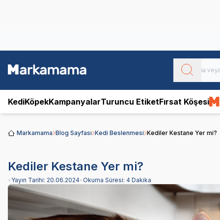
Obivan
Yenilenen Obivan 2 KG Kedi Mamaları ile tanışın!
Kedi
Köpek
Kampanyalar
Turuncu Etiket
Fırsat Köşesi
Markamama
Blog Sayfası
Kedi Beslenmesi
Kediler Kestane Yer mi?
Kediler Kestane Yer mi?
•
Yayın Tarihi:
20.06.2024
•
Okuma Süresi:
4 Dakika