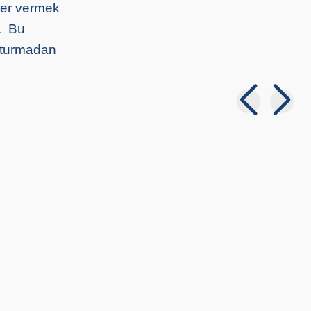
ller vermek
r. Bu
uşturmadan
ka Sendromu:
Yangında Zarar Gören Hayvanlara
Nasıl Yardım Edebiliriz?
ler
02 08 2026
Genel Bilgiler