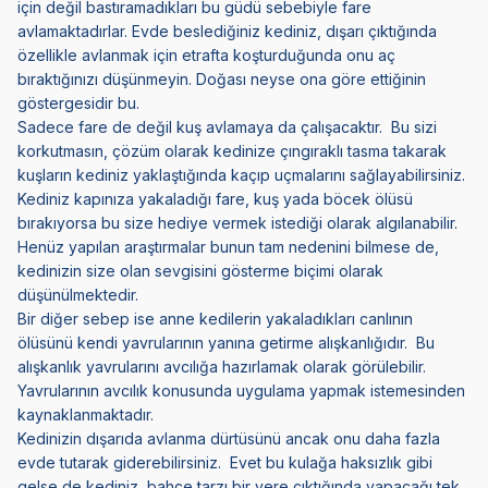
için değil bastıramadıkları bu güdü sebebiyle fare
avlamaktadırlar. Evde beslediğiniz kediniz, dışarı çıktığında
özellikle avlanmak için etrafta koşturduğunda onu aç
bıraktığınızı düşünmeyin. Doğası neyse ona göre ettiğinin
göstergesidir bu.
Sadece fare de değil kuş avlamaya da çalışacaktır. Bu sizi
korkutmasın, çözüm olarak kedinize çıngıraklı tasma takarak
kuşların kediniz yaklaştığında kaçıp uçmalarını sağlayabilirsiniz.
Kediniz kapınıza yakaladığı fare, kuş yada böcek ölüsü
bırakıyorsa bu size hediye vermek istediği olarak algılanabilir.
Henüz yapılan araştırmalar bunun tam nedenini bilmese de,
kedinizin size olan sevgisini gösterme biçimi olarak
düşünülmektedir.
Bir diğer sebep ise anne kedilerin yakaladıkları canlının
ölüsünü kendi yavrularının yanına getirme alışkanlığıdır. Bu
alışkanlık yavrularını avcılığa hazırlamak olarak görülebilir.
Yavrularının avcılık konusunda uygulama yapmak istemesinden
kaynaklanmaktadır.
Kedinizin dışarıda avlanma dürtüsünü ancak onu daha fazla
evde tutarak giderebilirsiniz. Evet bu kulağa haksızlık gibi
gelse de kediniz, bahçe tarzı bir yere çıktığında yapacağı tek