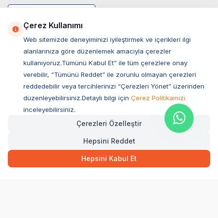
Çerez Kullanımı
Web sitemizde deneyiminizi iyileştirmek ve içerikleri ilgi
alanlarınıza göre düzenlemek amacıyla çerezler
kullanıyoruz.Tümünü Kabul Et” ile tüm çerezlere onay
verebilir, “Tümünü Reddet” ile zorunlu olmayan çerezleri
reddedebilir veya tercihlerinizi “Çerezleri Yönet” üzerinden
düzenleyebilirsiniz.Detaylı bilgi için
Çerez Politikamızı
Müşteri Hizmetleri
inceleyebilirsiniz.
Çerezleri Özelleştir
Sıkça Sorulan Sorular
Hepsini Reddet
Adres
Ovacık Mah. Hacıoğlu Sok. No:13 Başiskele / KOCAELİ
Hepsini Kabul Et
Müşteri Destek Hattı
0850 532 1141
WhatsApp Destek
0554 871 66 20