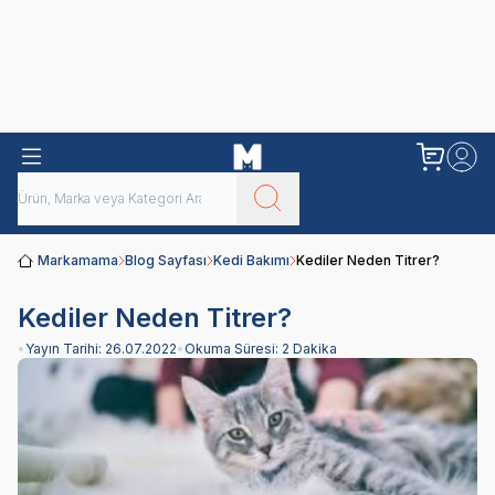
Obivan
Yenilenen Obivan 2 KG Kedi Mamaları ile tanışın!
Markamama
Blog Sayfası
Kedi Bakımı
Kediler Neden Titrer?
Kediler Neden Titrer?
•
Yayın Tarihi:
26.07.2022
•
Okuma Süresi:
2 Dakika