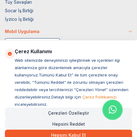
Tüy Savaşları
Socar İş Birliği
İyzico İş Birliği
Mobil Uygulama
Çerez Kullanımı
Web sitemizde deneyiminizi iyileştirmek ve içerikleri ilgi
alanlarınıza göre düzenlemek amacıyla çerezler
kullanıyoruz.Tümünü Kabul Et” ile tüm çerezlere onay
verebilir, “Tümünü Reddet” ile zorunlu olmayan çerezleri
reddedebilir veya tercihlerinizi “Çerezleri Yönet” üzerinden
düzenleyebilirsiniz.Detaylı bilgi için
Çerez Politikamızı
Müşteri Hizmetleri
inceleyebilirsiniz.
Çerezleri Özelleştir
Sıkça Sorulan Sorular
Hepsini Reddet
Adres
Ovacık Mah. Hacıoğlu Sok. No:13 Başiskele / KOCAELİ
Hepsini Kabul Et