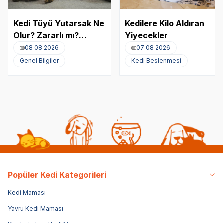
Kedi Tüyü Yutarsak Ne
Kedilere Kilo Aldıran
Olur? Zararlı mı?
Yiyecekler
Akciğere Kedi Tüyü
08 08 2026
07 08 2026
Kaçması
Genel Bilgiler
Kedi Beslenmesi
Popüler Kedi Kategorileri
Kedi Maması
Yavru Kedi Maması