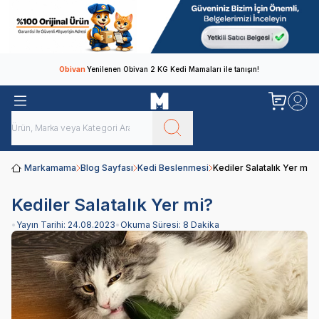
Obivan
Yenilenen Obivan 2 KG Kedi Mamaları ile tanışın!
Markamama
Blog Sayfası
Kedi Beslenmesi
Kediler Salatalık Yer mi?
Kediler Salatalık Yer mi?
•
Yayın Tarihi:
24.08.2023
•
Okuma Süresi:
8 Dakika