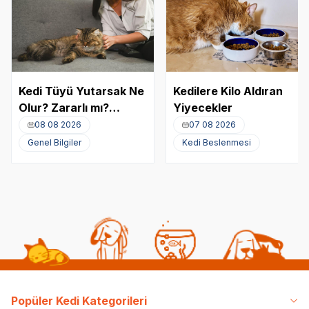
Kedi Tüyü Yutarsak Ne
Kedilere Kilo Aldıran
Olur? Zararlı mı?
Yiyecekler
Akciğere Kedi Tüyü
08 08 2026
07 08 2026
Kaçması
Genel Bilgiler
Kedi Beslenmesi
Popüler Kedi Kategorileri