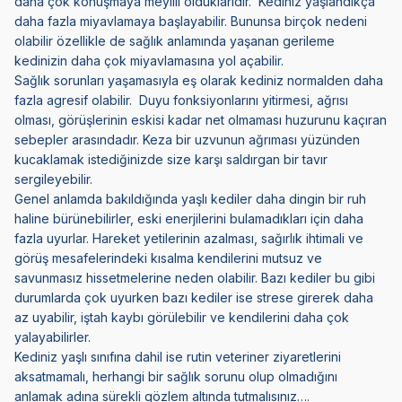
daha çok konuşmaya meyilli olduklarıdır. Kediniz yaşlandıkça
daha fazla miyavlamaya başlayabilir. Bununsa birçok nedeni
olabilir özellikle de sağlık anlamında yaşanan gerileme
kedinizin daha çok miyavlamasına yol açabilir.
Sağlık sorunları yaşamasıyla eş olarak kediniz normalden daha
fazla agresif olabilir. Duyu fonksiyonlarını yitirmesi, ağrısı
olması, görüşlerinin eskisi kadar net olmaması huzurunu kaçıran
sebepler arasındadır. Keza bir uzvunun ağrıması yüzünden
kucaklamak istediğinizde size karşı saldırgan bir tavır
sergileyebilir.
Genel anlamda bakıldığında yaşlı kediler daha dingin bir ruh
haline bürünebilirler, eski enerjilerini bulamadıkları için daha
fazla uyurlar. Hareket yetilerinin azalması, sağırlık ihtimali ve
görüş mesafelerindeki kısalma kendilerini mutsuz ve
savunmasız hissetmelerine neden olabilir. Bazı kediler bu gibi
durumlarda çok uyurken bazı kediler ise strese girerek daha
az uyabilir, iştah kaybı görülebilir ve kendilerini daha çok
yalayabilirler.
Kediniz yaşlı sınıfına dahil ise rutin veteriner ziyaretlerini
aksatmamalı, herhangi bir sağlık sorunu olup olmadığını
anlamak adına sürekli gözlem altında tutmalısınız….