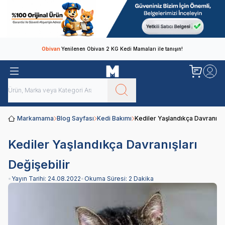
Obivan
Yenilenen Obivan 2 KG Kedi Mamaları ile tanışın!
Markamama
Blog Sayfası
Kedi Bakımı
Kediler Yaşlandıkça Davranışlar
Kediler Yaşlandıkça Davranışları
Değişebilir
•
Yayın Tarihi:
24.08.2022
•
Okuma Süresi:
2 Dakika