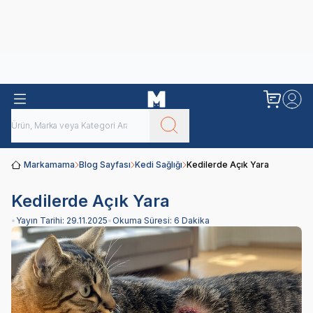
Obivan
Yenilenen Obivan 2 KG Kedi Mamaları ile tanışın!
Markamama
Blog Sayfası
Kedi Sağlığı
Kedilerde Açık Yara
Kedilerde Açık Yara
•
Yayın Tarihi:
29.11.2025
•
Okuma Süresi:
6 Dakika