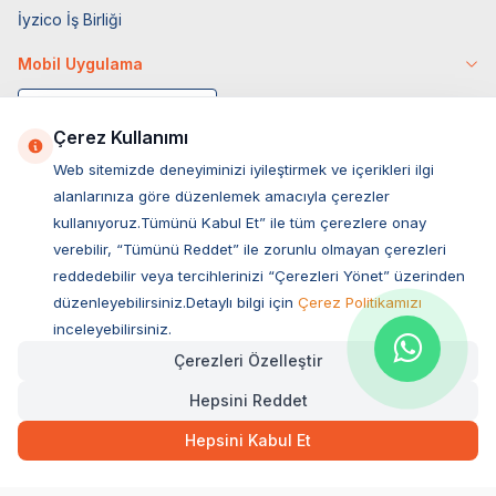
İyzico İş Birliği
Mobil Uygulama
Çerez Kullanımı
Web sitemizde deneyiminizi iyileştirmek ve içerikleri ilgi
alanlarınıza göre düzenlemek amacıyla çerezler
kullanıyoruz.Tümünü Kabul Et” ile tüm çerezlere onay
verebilir, “Tümünü Reddet” ile zorunlu olmayan çerezleri
reddedebilir veya tercihlerinizi “Çerezleri Yönet” üzerinden
düzenleyebilirsiniz.Detaylı bilgi için
Çerez Politikamızı
Müşteri Hizmetleri
inceleyebilirsiniz.
Çerezleri Özelleştir
Sıkça Sorulan Sorular
Hepsini Reddet
Adres
Ovacık Mah. Hacıoğlu Sok. No:13 Başiskele / KOCAELİ
Hepsini Kabul Et
Müşteri Destek Hattı
0850 532 1141