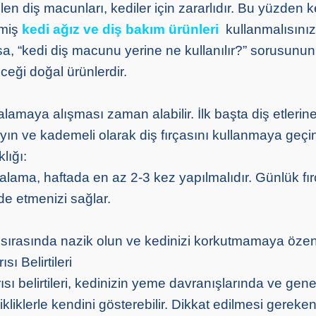
ilen diş macunları, kediler için zararlıdır. Bu yüzden ke
lmiş
kedi ağız ve diş bakım ürünleri
kullanmalısınız
 “kedi diş macunu yerine ne kullanılır?” sorusunun 
ceği doğal ürünlerdir.
çalamaya alışması zaman alabilir. İlk başta diş etlerin
ın ve kademeli olarak diş fırçasını kullanmaya geçi
lığı:
çalama, haftada en az 2-3 kez yapılmalıdır. Günlük fı
de etmenizi sağlar.
 sırasında nazik olun ve kedinizi korkutmamaya özen
sı Belirtileri
ısı belirtileri, kedinizin yeme davranışlarında ve gene
liklerle kendini gösterebilir. Dikkat edilmesi gereke