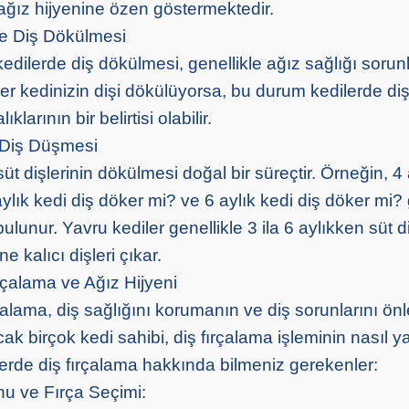
 ağız hijyenine özen göstermektedir.
de Diş Dökülmesi
 kedilerde diş dökülmesi, genellikle ağız sağlığı sorunl
ğer kedinizin dişi dökülüyorsa, bu durum kedilerde di
ıklarının bir belirtisi olabilir.
 Diş Düşmesi
üt dişlerinin dökülmesi doğal bir süreçtir. Örneğin, 4 
ylık kedi diş döker mi? ve 6 aylık kedi diş döker mi? 
ulunur. Yavru kediler genellikle 3 ila 6 aylıkken süt di
e kalıcı dişleri çıkar.
rçalama ve Ağız Hijyeni
rçalama, diş sağlığını korumanın ve diş sorunlarını ö
ncak birçok kedi sahibi, diş fırçalama işleminin nasıl y
lerde diş fırçalama hakkında bilmeniz gerekenler:
u ve Fırça Seçimi: