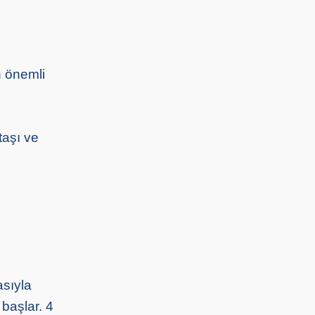
en önemli
 taşı ve
asıyla
 başlar. 4