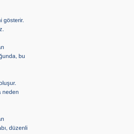
i gösterir.
z.
an
uğunda, bu
oluşur.
na neden
an
bı, düzenli