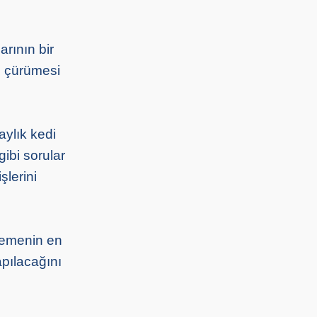
arının bir
ş çürümesi
aylık kedi
gibi sorular
şlerini
nlemenin en
apılacağını