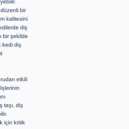
ebilir.
 düzenli bir
m kalitesini
edilerde diş
ı bir şekilde
k kedi diş
t
rudan etkili
işlerinin
ını
 taşı, diş
lir.
için kritik