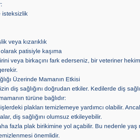
:
steksizlik
şlik veya kızarıklık
i olarak patisiyle kaşıma
birini veya birkaçını fark ederseniz, bir veteriner hek
erekir.
ğlığı Üzerinde Mamanın Etkisi
in diş sağlığını doğrudan etkiler. Kedilerde diş sağl
mamanın türüne bağlıdır:
şlerdeki plakları temizlemeye yardımcı olabilir. Anc
lar, diş sağlığını olumsuz etkileyebilir.
a fazla plak birikimine yol açabilir. Bu nedenle ya
temizlenmesi önemlidir.