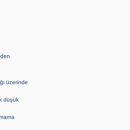
imden
ığı üzerinde
ak düşük
ş mama