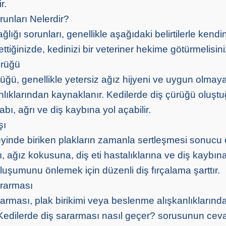
r.
runları Nelerdir?
lığı sorunları, genellikle aşağıdaki belirtilerle kendin
k ettiğinizde, kedinizi bir veteriner hekime götürmelisini
ürüğü
rüğü, genellikle yetersiz ağız hijyeni ve uygun olmay
lıklarından kaynaklanır. Kedilerde diş çürüğü oluşt
habı, ağrı ve diş kaybına yol açabilir.
şı
zeyinde biriken plakların zamanla sertleşmesi sonucu 
ı, ağız kokusuna, diş eti hastalıklarına ve diş kaybı
ı oluşumunu önlemek için düzenli diş fırçalama şarttır.
ararması
rarması, plak birikimi veya beslenme alışkanlıklarınd
 Kedilerde diş sararması nasıl geçer? sorusunun ceva