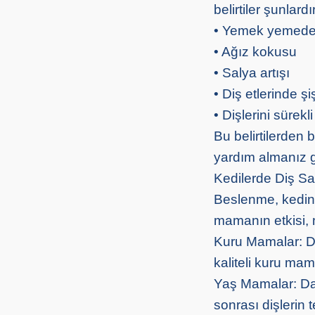
belirtiler şunlardır
• Yemek yemede i
• Ağız kokusu
• Salya artışı
• Diş etlerinde şi
• Dişlerini sürekl
Bu belirtilerden 
yardım almanız g
Kedilerde Diş Sa
Beslenme, kediniz
mamanın etkisi, 
Kuru Mamalar: Di
kaliteli kuru mama
Yaş Mamalar: Dah
sonrası dişlerin 