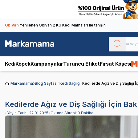
Obivan
Yenilenen Obivan 2 KG Kedi Mamaları ile tanışın!
Kedi
Köpek
Kampanyalar
Turuncu Etiket
Fırsat Köşesi
Markamama
Blog Sayfası
Kedi Sağlığı
Kedilerde Ağız ve Diş Sağlığı İ
Kedilerde Ağız ve Diş Sağlığı İçin Bak
•
Yayın Tarihi:
22.01.2025
•
Okuma Süresi:
9 Dakika