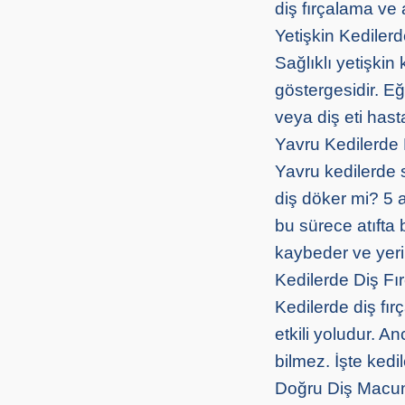
diş fırçalama ve
Yetişkin Kediler
Sağlıklı yetişkin
göstergesidir. E
veya diş eti hastal
Yavru Kedilerde
Yavru kedilerde s
diş döker mi? 5 a
bu sürece atıfta b
kaybeder ve yerin
Kedilerde Diş Fı
Kedilerde diş fı
etkili yoludur. A
bilmez. İşte kedi
Doğru Diş Macun