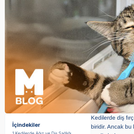
Kedilerde diş fı
İçindekiler
biridir. Ancak bu 
1.
Kedilerde Ağız ve Diş Sağlığı