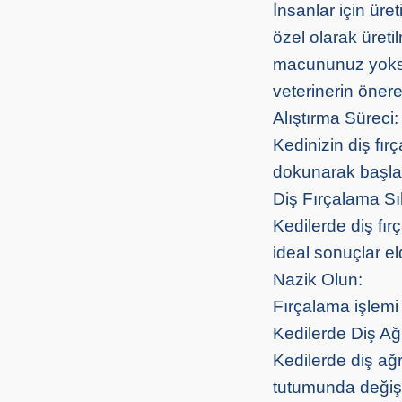
İnsanlar için üret
özel olarak üreti
macununuz yoksa,
veterinerin önere
Alıştırma Süreci:
Kedinizin diş fır
dokunarak başlay
Diş Fırçalama Sık
Kedilerde diş fır
ideal sonuçlar el
Nazik Olun:
Fırçalama işlemi
Kedilerde Diş Ağrı
Kedilerde diş ağr
tutumunda değişik