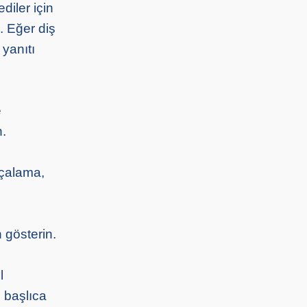
diler için
. Eğer diş
yanıtı
e
n.
rçalama,
 gösterin.
l
n başlıca