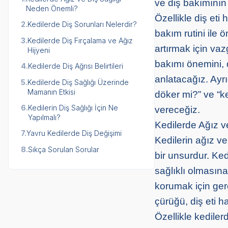
ve diş bakımının i
Neden Önemli?
Özellikle diş eti 
2.
Kedilerde Diş Sorunları Nelerdir?
bakım rutini ile 
3.
Kedilerde Diş Fırçalama ve Ağız
artırmak için vaz
Hijyeni
bakımı önemini, di
4.
Kedilerde Diş Ağrısı Belirtileri
anlatacağız. Ayrı
5.
Kedilerde Diş Sağlığı Üzerinde
Mamanın Etkisi
döker mi?” ve “ke
6.
Kedilerin Diş Sağlığı İçin Ne
vereceğiz.
Yapılmalı?
Kedilerde Ağız 
7.
Yavru Kedilerde Diş Değişimi
Kedilerin ağız ve
8.
Sıkça Sorulan Sorular
bir unsurdur. Ked
sağlıklı olmasına
korumak için gere
çürüğü, diş eti ha
Özellikle kedilerd