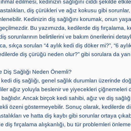
hmal edilmesi, kedinizin sağlığını ciddi şekilde etkiley
hastalıkları, diş çürükleri ve ağız kokusu gibi sorunlar,
önlenebilir. Kedinizin diş sağlığını korumak, onun yaşa
geçilmezdir. Bu yazımızda, kedilerde diş fırçalama, k
ş sorunlarının belirtilerini ve bakım önerilerini detayl
ca, sıkça sorulan “4 aylık kedi diş döker mi?”, “6 aylı
dilerde diş çürüğü neden olur?” gibi sorulara da yanı
ve Diş Sağlığı Neden Önemli?
 kedi diş sağlığı, genel sağlık durumları üzerinde doğ
iler ağız yoluyla beslenir ve yiyecekleri çiğnemeleri d
 bağlıdır. Ancak birçok kedi sahibi, ağız ve diş sağlığ
kli özeni göstermeyebilir. Sonuç olarak, kedilerde diş
stalıkları ve hatta diş kaybı gibi sorunlar ortaya çıkabi
e diş fırçalama alışkanlığı, bu tür problemleri önlemek 