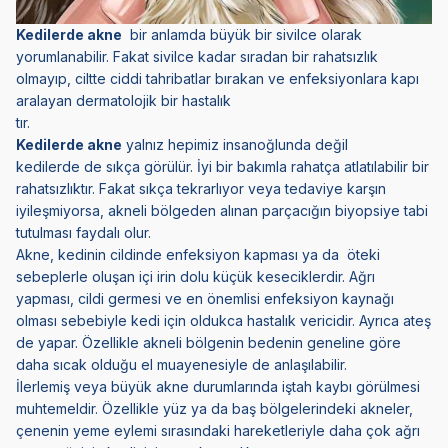
Kedilerde akne
bir anlamda büyük bir sivilce olarak
yorumlanabilir. Fakat sivilce kadar sıradan bir rahatsızlık
olmayıp, ciltte ciddi tahribatlar bırakan ve enfeksiyonlara kapı
aralayan dermatolojik bir hastalık
tır.
Kedilerde akne
yalnız hepimiz insanoğlunda değil
kedilerde de sıkça görülür. İyi bir bakımla rahatça atlatılabilir bir
rahatsızlıktır. Fakat sıkça tekrarlıyor veya tedaviye karşın
iyileşmiyorsa, akneli bölgeden alınan parçacığın biyopsiye tabi
tutulması faydalı olur.
Akne, kedinin cildinde enfeksiyon kapması ya da öteki
sebeplerle oluşan içi irin dolu küçük keseciklerdir. Ağrı
yapması, cildi germesi ve en önemlisi enfeksiyon kaynağı
olması sebebiyle kedi için oldukca hastalık vericidir. Ayrıca ateş
de yapar. Özellikle akneli bölgenin bedenin geneline göre
daha sıcak olduğu el muayenesiyle de anlaşılabilir.
İlerlemiş veya büyük akne durumlarında iştah kaybı görülmesi
muhtemeldir. Özellikle yüz ya da baş bölgelerindeki akneler,
çenenin yeme eylemi sırasındaki hareketleriyle daha çok ağrı