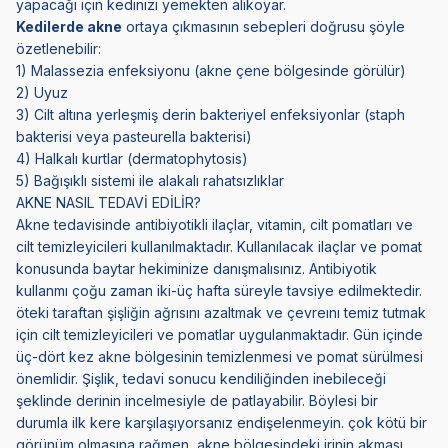
yapacağı için kedinizi yemekten alıkoyar.
Kedilerde akne
ortaya çıkmasının sebepleri doğrusu şöyle
özetlenebilir:
1) Malassezia enfeksiyonu (akne çene bölgesinde görülür)
2) Uyuz
3) Cilt altına yerleşmiş derin bakteriyel enfeksiyonlar (staph
bakterisi veya pasteurella bakterisi)
4) Halkalı kurtlar (dermatophytosis)
5) Bağışıklı sistemi ile alakalı rahatsızlıklar
AKNE NASIL TEDAVİ EDİLİR?
Akne tedavisinde antibiyotikli ilaçlar, vitamin, cilt pomatları ve
cilt temizleyicileri kullanılmaktadır. Kullanılacak ilaçlar ve pomat
konusunda baytar hekiminize danışmalısınız. Antibiyotik
kullanmı çoğu zaman iki-üç hafta süreyle tavsiye edilmektedir.
öteki taraftan şişliğin ağrısını azaltmak ve çevreını temiz tutmak
için cilt temizleyicileri ve pomatlar uygulanmaktadır. Gün içinde
üç-dört kez akne bölgesinin temizlenmesi ve pomat sürülmesi
önemlidir. Şişlik, tedavi sonucu kendiliğinden inebileceği
şeklinde derinin incelmesiyle de patlayabilir. Böylesi bir
durumla ilk kere karşılaşıyorsanız endişelenmeyin. çok kötü bir
görünüm olmasına rağmen, akne bölgesindeki irinin akması