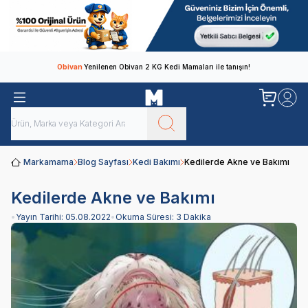
Obivan
Yenilenen Obivan 2 KG Kedi Mamaları ile tanışın!
Markamama
Blog Sayfası
Kedi Bakımı
Kedilerde Akne ve Bakımı
Kedilerde Akne ve Bakımı
•
Yayın Tarihi:
05.08.2022
•
Okuma Süresi:
3 Dakika