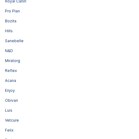
Royal Canin
Pro Plan
Bozita
Hills
Sanebelle
N&D
Miratorg
Reflex
Acana
Enjoy
Obivan
Luis
Vetcure
Felix