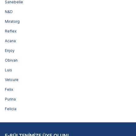
Sanebelle
N&D
Miratorg
Reflex
Acana
Enjoy
Obivan
Luis
Vetcure
Felix
Purina
Felicia
E-BÜLTENİMİZE ÜYE OLUN!