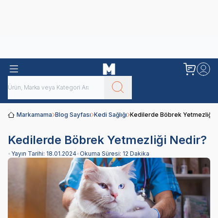
Obivan
Yenilenen Obivan 2 KG Kedi Mamaları ile tanışın!
Markamama
Blog Sayfası
Kedi Sağlığı
Kedilerde Böbrek Yetmezliği 
Kedilerde Böbrek Yetmezliği Nedir?
•
Yayın Tarihi:
18.01.2024
•
Okuma Süresi:
12 Dakika