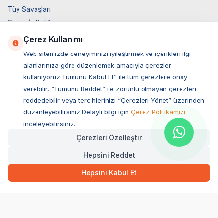
Tüy Savaşları
Socar İş Birliği
İyzico İş Birliği
Çerez Kullanımı
Web sitemizde deneyiminizi iyileştirmek ve içerikleri ilgi
Mobil Uygulama
alanlarınıza göre düzenlemek amacıyla çerezler
kullanıyoruz.Tümünü Kabul Et” ile tüm çerezlere onay
verebilir, “Tümünü Reddet” ile zorunlu olmayan çerezleri
reddedebilir veya tercihlerinizi “Çerezleri Yönet” üzerinden
düzenleyebilirsiniz.Detaylı bilgi için
Çerez Politikamızı
inceleyebilirsiniz.
Çerezleri Özelleştir
Hepsini Reddet
Müşteri Hizmetleri
Hepsini Kabul Et
Sıkça Sorulan Sorular
Adres
Ovacık Mah. Hacıoğlu Sok. No:13 Başiskele / KOCAELİ