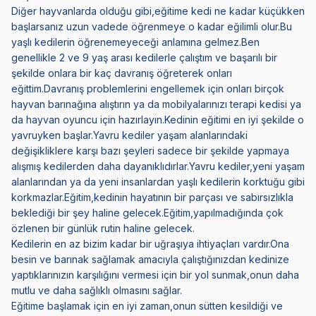
Diğer hayvanlarda olduğu gibi,eğitime kedi ne kadar küçükken
başlarsanız uzun vadede öğrenmeye o kadar eğilimli olur.Bu
yaşlı kedilerin öğrenemeyeceği anlamına gelmez.Ben
genellikle 2 ve 9 yaş arası kedilerle çalıştım ve başarılı bir
şekilde onlara bir kaç davranış öğreterek onları
eğittim.Davranış problemlerini engellemek için onları birçok
hayvan barınağına alıştırın ya da mobilyalarınızı terapi kedisi ya
da hayvan oyuncu için hazırlayın.Kedinin eğitimi en iyi şekilde o
yavruyken başlar.Yavru kediler yaşam alanlarındaki
değişikliklere karşı bazı şeyleri sadece bir şekilde yapmaya
alışmış kedilerden daha dayanıklıdırlar.Yavru kediler,yeni yaşam
alanlarından ya da yeni insanlardan yaşlı kedilerin korktuğu gibi
korkmazlar.Eğitim,kedinin hayatının bir parçası ve sabırsızlıkla
beklediği bir şey haline gelecek.Eğitim,yapılmadığında çok
özlenen bir günlük rutin haline gelecek.
Kedilerin en az bizim kadar bir uğraşıya ihtiyaçları vardır.Ona
besin ve barınak sağlamak amacıyla çalıştığınızdan kedinize
yaptıklarınızın karşılığını vermesi için bir yol sunmak,onun daha
mutlu ve daha sağlıklı olmasını sağlar.
Eğitime başlamak için en iyi zaman,onun sütten kesildiği ve