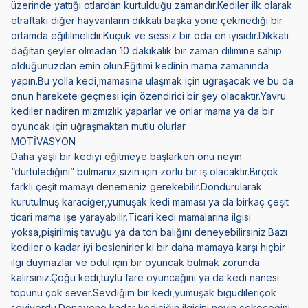
üzerinde yattığı otlardan kurtulduğu zamandır.Kediler ilk olarak
etraftaki diğer hayvanların dikkati başka yöne çekmediği bir
ortamda eğitilmelidir.Küçük ve sessiz bir oda en iyisidir.Dikkati
dağıtan şeyler olmadan 10 dakikalık bir zaman dilimine sahip
olduğunuzdan emin olun.Eğitimi kedinin mama zamanında
yapın.Bu yolla kedi,mamasına ulaşmak için uğraşacak ve bu da
onun harekete geçmesi için özendirici bir şey olacaktır.Yavru
kediler nadiren mızmızlık yaparlar ve onlar mama ya da bir
oyuncak için uğraşmaktan mutlu olurlar.
MOTİVASYON
Daha yaşlı bir kediyi eğitmeye başlarken onu neyin
“dürtülediğini” bulmanız,sizin için zorlu bir iş olacaktır.Birçok
farklı çeşit mamayı denemeniz gerekebilir.Dondurularak
kurutulmuş karaciğer,yumuşak kedi maması ya da birkaç çeşit
ticari mama işe yarayabilir.Ticari kedi mamalarına ilgisi
yoksa,pişirilmiş tavuğu ya da ton balığını deneyebilirsiniz.Bazı
kediler o kadar iyi beslenirler ki bir daha mamaya karşı hiçbir
ilgi duymazlar ve ödül için bir oyuncak bulmak zorunda
kalırsınız.Çoğu kedi,tüylü fare oyuncağını ya da kedi nanesi
topunu çok sever.Sevdiğim bir kedi,yumuşak bigudileriçok
seviyordu.Deneyene kadar kediciğin ilgisini neyin çekeceğini