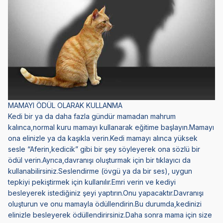
MAMAYI ÖDÜL OLARAK KULLANMA
Kedi bir ya da daha fazla gündür mamadan mahrum
kalınca,normal kuru mamayı kullanarak eğitime başlayın.Mamayı
ona elinizle ya da kaşıkla verin.Kedi mamayı alınca yüksek
sesle “Aferin,kedicik” gibi bir şey söyleyerek ona sözlü bir
ödül verin.Ayrıca,davranışı oluşturmak için bir tıklayıcı da
kullanabilirsiniz.Seslendirme (övgü ya da bir ses), uygun
tepkiyi pekiştirmek için kullanılır.Emri verin ve kediyi
besleyerek istediğiniz şeyi yaptırın.Onu yapacaktır.Davranışı
oluşturun ve onu mamayla ödüllendirin.Bu durumda,kedinizi
elinizle besleyerek ödüllendirirsiniz.Daha sonra mama için size