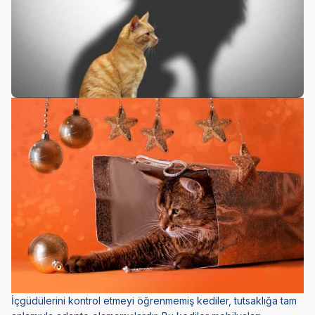
İçgüdülerini kontrol etmeyi öğrenmemiş kediler, tutsaklığa tam