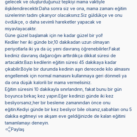
gelecek ve oluşturduğunuz tepkiyi mama vaktiyle
ilişkilendirecektir.Daha sonra siz ve ona, mama zamanı eğitim
sürelerinin tadını çıkarıyor olacaksınız.Siz güldükçe ve onu
övdükçe, o daha sevimli hareketler yapacak ve
miyavlayacaktır.
Güne güzel başlamak için ne kadar güzel bir yol!
Kediler her iki günde bir,10 dakikadan uzun olmayan
periyotlarla iki ya da üç yeni davranış öğrenebilirler.Fakat
kediniz davranış dağarcığını arttırdıkça dikkat süresi de
artacaktır.Bazı kedilerin eğitim süresi 45 dakikaya kadar
çıkabilir.Böyle bir durumda kedinin aşırı derecede kilo almasını
engellemek için normal mamasını kullanmaya geri dönmeli ya
da ona düşük kalorili bir mama vermelisiniz.
Eğitim süresini 10 dakikayla sınırlandırın, fakat bunu bir gün
boyunca birkaç kez yapın.Eğer kedinizi günde iki kez
besliyorsanız,her bir besleme zamanından önce onu
eğitin.Kediyi günde bir kez besliyor bile olsanız,sabahları onu 5
dakika egitmeyi ve akşam eve geldiğinizde de kalan eğitimi
tamamlamayı deneyin.
Paylaş