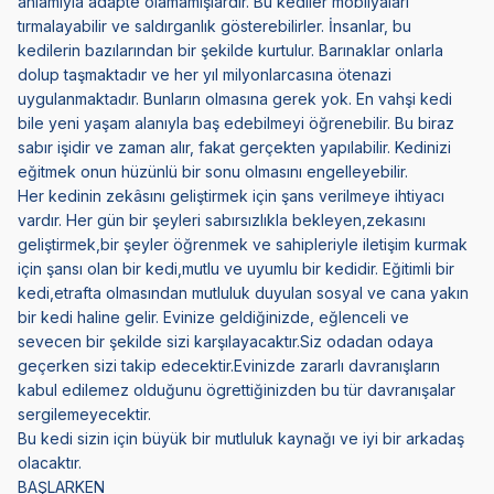
anlamıyla adapte olamamışlardır. Bu kediler mobilyaları
tırmalayabilir ve saldırganlık gösterebilirler. İnsanlar, bu
kedilerin bazılarından bir şekilde kurtulur. Barınaklar onlarla
dolup taşmaktadır ve her yıl milyonlarcasına ötenazi
uygulanmaktadır. Bunların olmasına gerek yok. En vahşi kedi
bile yeni yaşam alanıyla baş edebilmeyi öğrenebilir. Bu biraz
sabır işidir ve zaman alır, fakat gerçekten yapılabilir. Kedinizi
eğitmek onun hüzünlü bir sonu olmasını engelleyebilir.
Her kedinin zekâsını geliştirmek için şans verilmeye ihtiyacı
vardır. Her gün bir şeyleri sabırsızlıkla bekleyen,zekasını
geliştirmek,bir şeyler öğrenmek ve sahipleriyle iletişim kurmak
için şansı olan bir kedi,mutlu ve uyumlu bir kedidir. Eğitimli bir
kedi,etrafta olmasından mutluluk duyulan sosyal ve cana yakın
bir kedi haline gelir. Evinize geldiğinizde, eğlenceli ve
sevecen bir şekilde sizi karşılayacaktır.Siz odadan odaya
geçerken sizi takip edecektir.Evinizde zararlı davranışların
kabul edilemez olduğunu ögrettiğinizden bu tür davranışalar
sergilemeyecektir.
Bu kedi sizin için büyük bir mutluluk kaynağı ve iyi bir arkadaş
olacaktır.
BAŞLARKEN