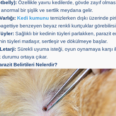
tbelly):
Özellikle yavru kedilerde, gövde zayıf olma
anormal bir şişlik ve sertlik meydana gelir.
Varlığı:
Kedi kumunu
temizlerken dışkı üzerinde pir
agettiye benzeyen beyaz renkli kurtçuklar görebilirsi
üyler:
Sağlıklı bir kedinin tüyleri parlakken, parazit
in tüyleri matlaşır, sertleşir ve dökülmeye başlar.
Letarji:
Sürekli uyuma isteği, oyun oynamaya karşı ilg
ik durumu ortaya çıkar.
razit Belirtileri Nelerdir?