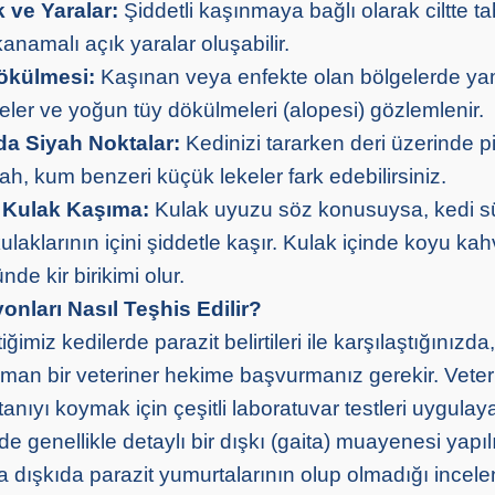
k ve Yaralar:
Şiddetli kaşınmaya bağlı olarak ciltte ta
namalı açık yaralar oluşabilir.
ökülmesi:
Kaşınan veya enfekte olan bölgelerde y
eler ve yoğun tüy dökülmeleri (alopesi) gözlemlenir.
da Siyah Noktalar:
Kedinizi tararken deri üzerinde pi
yah, kum benzeri küçük lekeler fark edebilirsiniz.
 Kulak Kaşıma:
Kulak uyuzu söz konusuysa, kedi sü
kulaklarının içini şiddetle kaşır. Kulak içinde koyu ka
de kir birikimi olur.
onları Nasıl Teşhis Edilir?
imiz kedilerde parazit belirtileri ile karşılaştığınızda,
an bir veteriner hekime başvurmanız gerekir. Veter
tanıyı koymak için çeşitli laboratuvar testleri uygulaya
e genellikle detaylı bir dışkı (gaita) muayenesi yapılı
 dışkıda parazit yumurtalarının olup olmadığı incelen