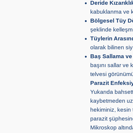
Deride Kızarıklı
kabuklanma ve ka
Bölgesel Tüy D
şeklinde kelleşm
Tüylerin Arasın
olarak bilinen si
Baş Sallama ve
başını sallar ve 
telvesi görünümün
Parazit Enfeksiy
Yukarıda bahsettiğ
kaybetmeden uzm
hekiminiz, kesin 
parazit şüphesind
Mikroskop altında