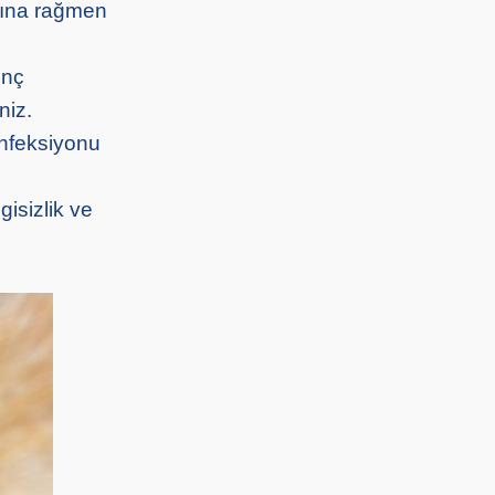
sına rağmen
inç
niz.
 enfeksiyonu
isizlik ve