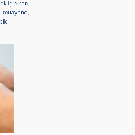
ek için kan
ksel muayene,
bik