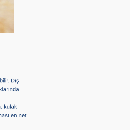
ilir. Dış
ıklarında
n, kulak
ması en net