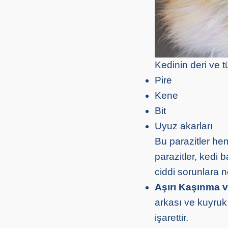
Kedinin deri ve t
Pire
Kene
Bit
Uyuz akarları
Bu parazitler hem
parazitler, kedi 
ciddi sorunlara ne
Aşırı Kaşınma 
arkası ve kuyruk
işarettir.