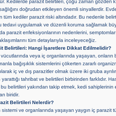
ür. Kedilerde parazit belirtileri, çoğu zaman gözden 
 sağlığını doğrudan etkileyen önemli sinyallerdir. Ev
 tüm kediler parazit riski altındadır. Bu nedenle belirt
ru tedavi uygulamak ve düzenli koruma sağlamak b
zda parazit enfeksiyonlarının nedenlerini, semptomlar
klaşımlarını tüm detaylarıyla inceleyeceğiz.
t Belirtileri: Hangi İşaretlere Dikkat Edilmelidir?
n vücutlarında veya iç organlarında yaşayan, onların 
anla bağışıklık sistemlerini çökerten zararlı organiz
larak iç ve dış parazitler olmak üzere iki gruba ayrılır.
arattığı tahribat ve belirtileri birbirinden farklıdır. Ha
 bu belirtileri yakından takip etmek, kedi sahiplerini
n biridir.
zit Belirtileri Nelerdir?
m sistemi ve organlarında yaşayan yaygın iç parazit tür