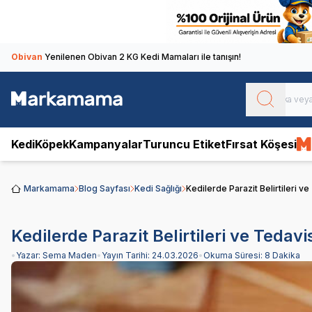
Obivan
Yenilenen Obivan 2 KG Kedi Mamaları ile tanışın!
Kedi
Köpek
Kampanyalar
Turuncu Etiket
Fırsat Köşesi
Markamama
Blog Sayfası
Kedi Sağlığı
Kedilerde Parazit Belirtileri ve
Kedilerde Parazit Belirtileri ve Tedavi
•
Yazar:
Sema Maden
•
Yayın Tarihi:
24.03.2026
•
Okuma Süresi:
8 Dakika