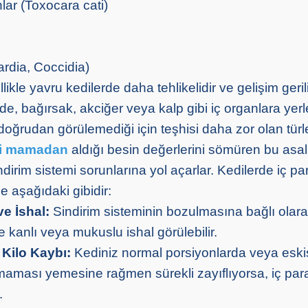
lar (Toxocara cati)
ardia, Coccidia)
likle yavru kedilerde daha tehlikelidir ve gelişim geril
ide, bağırsak, akciğer veya kalp gibi iç organlara yer
 doğrudan görülemediği için teşhisi daha zor olan türle
ği mamadan
aldığı besin değerlerini sömüren bu asal
dirim sistemi sorunlarına yol açarlar. Kedilerde iç par
kle aşağıdaki gibidir:
e İshal:
Sindirim sisteminin bozulmasına bağlı olara
 kanlı veya mukuslu ishal görülebilir.
Kilo Kaybı:
Kediniz normal porsiyonlarda veya esk
maması yemesine rağmen sürekli zayıflıyorsa, iç para
.