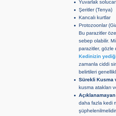
Yuvarlak solucan
Şeritler (Tenya)
Kancalı kurtlar
Protozoonlar (Gi
Bu parazitler özel
sebep olabilir. M
parazitler, gözle
Kedinizin yedi
zamanla ciddi sin
belirtileri genelli
Sürekli Kusma v
kusma atakları ve
Açıklanamayan 
daha fazla kedi 
şüphelenilmelidir