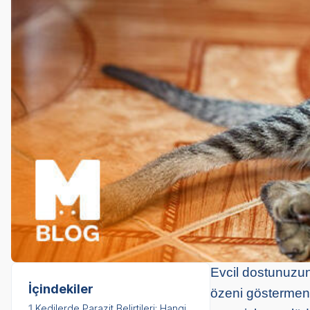
Evcil dostunuzun 
İçindekiler
özeni göstermeni
1.
Kedilerde Parazit Belirtileri: Hangi