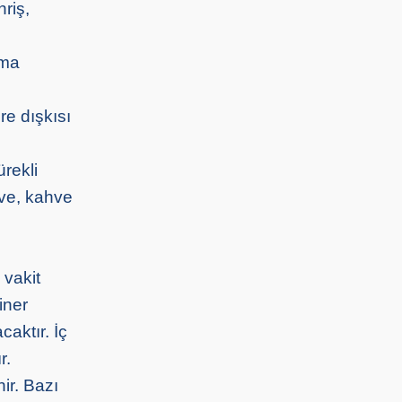
hriş,
ama
re dışkısı
rekli
hve, kahve
 vakit
iner
caktır. İç
r.
ir. Bazı