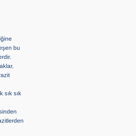
iğine
leşen bu
rdir.
aklar,
azit
k sık sık
isinden
zitlerden