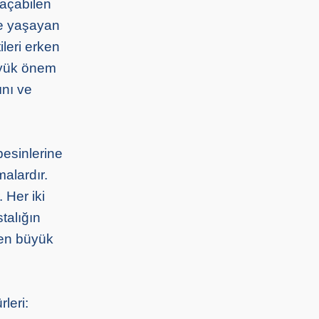
kaçabilen
de yaşayan
ileri erken
üyük önem
ını ve
besinlerine
malardır.
 Her iki
stalığın
n en büyük
leri: