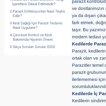
parazit kontrolüd
İşaretlere Dikkat Edilmelidir?
ve dostlarımızın
2.
Parazit Enfeksiyonları Nasıl Teşhis
ya da dışarı çıkan
Edilir?
fark etmek, doğ
3.
Kedi Sağlığı İçin Parazit Tedavisi
Nasıl Uygulanır?
taşır. Bu yazımı
4.
Çevresel Kontrol ve Kedi
modern tedavi ya
Bakımında Hijyenin Önemi
Kedilerde Parazi
5.
Sıkça Sorulan Sorular (SSS)
Parazit, kedileri
ortak olan ve zam
Parazitler temel o
parazit grubunun y
ilerlememesi için
sorumluluklarında
Kedilerde İç Para
Kedilerin sindiri