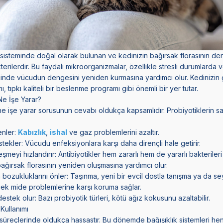
im sisteminde doğal olarak bulunan ve kedinizin bağırsak florasının 
terilerdir. Bu faydalı mikroorganizmalar, özellikle stresli durumlarda 
cinde vücudun dengesini yeniden kurmasına yardımcı olur. Kedinizin 
mı, tıpkı kaliteli bir beslenme programı gibi önemli bir yer tutar.
Ne İşe Yarar?
e işe yarar sorusunun cevabı oldukça kapsamlıdır. Probiyotiklerin sa
enler:
Kabızlık
,
ishal
ve gaz problemlerini azaltır.
estekler: Vücudu enfeksiyonlara karşı daha dirençli hale getirir.
leşmeyi hızlandırır: Antibiyotikler hem zararlı hem de yararlı bakterileri 
bağırsak florasının yeniden oluşmasına yardımcı olur.
m bozukluklarını önler: Taşınma, yeni bir evcil dostla tanışma ya da se
ek mide problemlerine karşı koruma sağlar.
estek olur: Bazı probiyotik türleri, kötü ağız kokusunu azaltabilir.
Kullanımı
m süreçlerinde oldukça hassastır. Bu dönemde bağışıklık sistemleri he