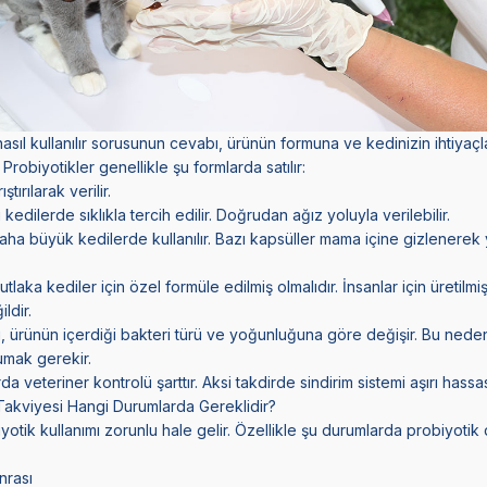
asıl kullanılır sorusunun cevabı, ürünün formuna ve kedinizin ihtiyaç
 Probiyotikler genellikle şu formlarda satılır:
ırılarak verilir.
kedilerde sıklıkla tercih edilir. Doğrudan ağız yoluyla verilebilir.
ha büyük kedilerde kullanılır. Bazı kapsüller mama içine gizlenerek yu
tlaka kediler için özel formüle edilmiş olmalıdır. İnsanlar için üretilmi
ldir.
ı, ürünün içerdiği bakteri türü ve yoğunluğuna göre değişir. Bu nede
kumak gerekir.
da veteriner kontrolü şarttır. Aksi takdirde sindirim sistemi aşırı hassas
Takviyesi Hangi Durumlarda Gereklidir?
otik kullanımı zorunlu hale gelir. Özellikle şu durumlarda probiyotik
nrası