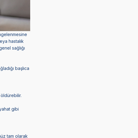
dengelenmesine
veya hastalık
genel sağlığı
ğladığı başlıca
öldürebilir.
yahat gibi
nüz tam olarak