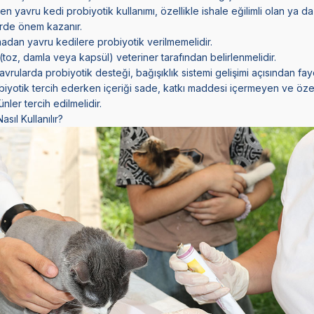
en yavru kedi probiyotik kullanımı, özellikle ishale eğilimli olan ya da
erde önem kazanır.
madan yavru kedilere probiyotik verilmemelidir.
toz, damla veya kapsül) veteriner tarafından belirlenmelidir.
rularda probiyotik desteği, bağışıklık sistemi gelişimi açısından fayda
biyotik tercih ederken içeriği sade, katkı maddesi içermeyen ve özel
ünler tercih edilmelidir.
sıl Kullanılır?