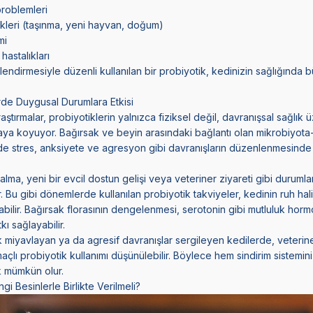
problemleri
ikleri (taşınma, yeni hayvan, doğum)
mi
hastalıkları
endirmesiyle düzenli kullanılan bir probiyotik, kedinizin sağlığında 
erde Duygusal Durumlara Etkisi
aştırmalar, probiyotiklerin yalnızca fiziksel değil, davranışsal sağlık
rtaya koyuyor. Bağırsak ve beyin arasındaki bağlantı olan mikrobiyota
de stres, anksiyete ve agresyon gibi davranışların düzenlenmesinde 
kalma, yeni bir evcil dostun gelişi veya veteriner ziyareti gibi durumla
r. Bu gibi dönemlerde kullanılan probiyotik takviyeler, kedinin ruh hal
ratabilir. Bağırsak florasının dengelenmesi, serotonin gibi mutluluk hor
kı sağlayabilir.
ık miyavlayan ya da agresif davranışlar sergileyen kedilerde, veteri
çlı probiyotik kullanımı düşünülebilir. Böylece hem sindirim sistemi
k mümkün olur.
gi Besinlerle Birlikte Verilmeli?