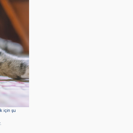
k için şu
.