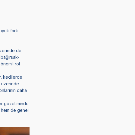
büyük fark
 üzerinde de
-bağırsak-
önemli rol
r, kedilerde
i üzerinde
monlarının daha
ner gözetiminde
ni hem de genel