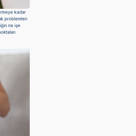
ndirmeye kadar
ak problemleri
iğin ne işe
noktaları