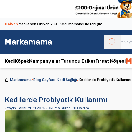
Obivan
Yenilenen Obivan 2 KG Kedi Mamaları ile tanışın!
Kedi
Köpek
Kampanyalar
Turuncu Etiket
Fırsat Köşesi
Markamama
Blog Sayfası
Kedi Sağlığı
Kedilerde Probiyotik Kullanımı
Kedilerde Probiyotik Kullanımı
•
Yayın Tarihi:
28.11.2025
•
Okuma Süresi:
11 Dakika