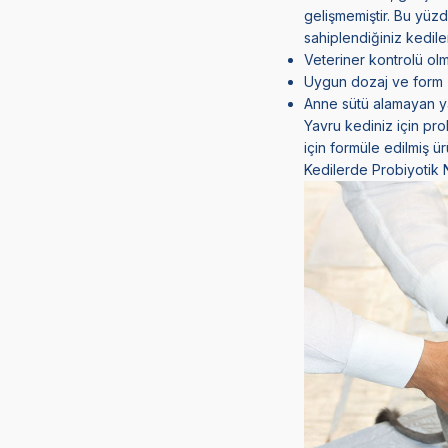
gelişmemiştir. Bu yüzd
sahiplendiğiniz kedil
Veteriner kontrolü ol
Uygun dozaj ve form (
Anne sütü alamayan yav
Yavru kediniz için pro
için formüle edilmiş ür
Kedilerde Probiyotik Na