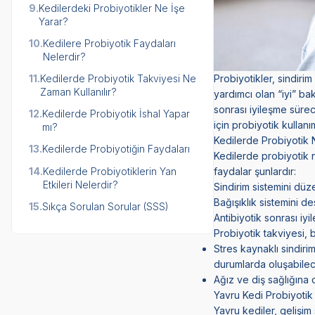
9.
Kedilerdeki Probiyotikler Ne İşe
Yarar?
10.
Kedilere Probiyotik Faydaları
Nelerdir?
11.
Kedilerde Probiyotik Takviyesi Ne
Probiyotikler, sindir
Zaman Kullanılır?
yardımcı olan “iyi” bak
sonrası iyileşme süre
12.
Kedilerde Probiyotik İshal Yapar
için probiyotik kullanı
mı?
Kedilerde Probiyotik 
13.
Kedilerde Probiyotiğin Faydaları
Kedilerde probiyotik n
14.
Kedilerde Probiyotiklerin Yan
faydalar şunlardır:
Etkileri Nelerdir?
Sindirim sistemini düz
Bağışıklık sistemini d
15.
Sıkça Sorulan Sorular (SSS)
Antibiyotik sonrası iyi
Probiyotik takviyesi, 
Stres kaynaklı sindiri
durumlarda oluşabilec
Ağız ve diş sağlığına d
Yavru Kedi Probiyotik 
Yavru kediler, gelişi