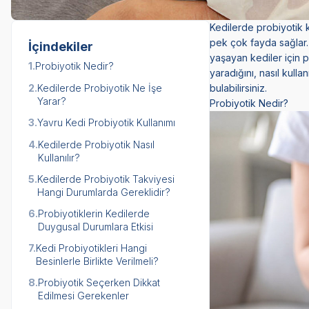
Kedilerde probiyotik k
pek çok fayda sağlar. 
İçindekiler
yaşayan kediler için p
1.
Probiyotik Nedir?
yaradığını, nasıl kulla
2.
Kedilerde Probiyotik Ne İşe
bulabilirsiniz.
Yarar?
Probiyotik Nedir?
3.
Yavru Kedi Probiyotik Kullanımı
4.
Kedilerde Probiyotik Nasıl
Kullanılır?
5.
Kedilerde Probiyotik Takviyesi
Hangi Durumlarda Gereklidir?
6.
Probiyotiklerin Kedilerde
Duygusal Durumlara Etkisi
7.
Kedi Probiyotikleri Hangi
Besinlerle Birlikte Verilmeli?
8.
Probiyotik Seçerken Dikkat
Edilmesi Gerekenler