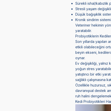
Sürekli ishal/kabızlık 
Stresli yaşam değişikl
Düşük bağışıklık siste
Kronik sindirim sistemi 
Veteriner hekimin yönl
yaratabilir.
Probiyotiklerin Kedil
Son yıllarda yapılan ar
etkili olabileceğini o
beyin ekseni, kediler
oynar.
Ev değişikliği, yalnız 
yoğun stres yaratabili
yatıştırıcı bir etki ya
sağlıklı çalışmasına kat
Özellikle huzursuz, s
davranışsal destek ama
ruh halini dengeleme
Kedi Probiyotikleri Han