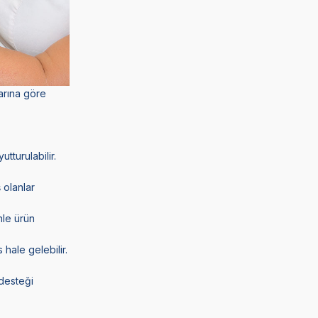
larına göre
tturulabilir.
ş olanlar
nle ürün
 hale gelebilir.
 desteği