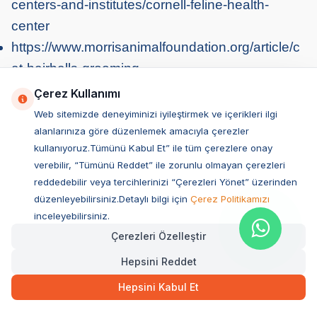
centers-and-institutes/cornell-feline-health-
center
https://www.morrisanimalfoundation.org/article/c
at-hairballs-grooming
Paylaş
Çerez Kullanımı
Web sitemizde deneyiminizi iyileştirmek ve içerikleri ilgi
Blog Kategorileri
alanlarınıza göre düzenlemek amacıyla çerezler
kullanıyoruz.Tümünü Kabul Et” ile tüm çerezlere onay
Tümünü Gör
verebilir, “Tümünü Reddet” ile zorunlu olmayan çerezleri
Köpek Bakımı
reddedebilir veya tercihlerinizi “Çerezleri Yönet” üzerinden
düzenleyebilirsiniz.Detaylı bilgi için
Çerez Politikamızı
Kedi Sağlığı
inceleyebilirsiniz.
Kedi Beslenmesi
Çerezleri Özelleştir
Köpek Beslenmesi
Hepsini Reddet
Kedi Bakımı
Genel Bilgiler
Hepsini Kabul Et
Köpek Sağlığı