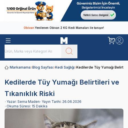
Obivan
Yenilenen Obivan 2 KG Kedi Mamaları ile tanışın!
Markamama
Blog Sayfası
Kedi Sağlığı
Kedilerde Tüy Yumağı Belirtiler
Kedilerde Tüy Yumağı Belirtileri ve
Tıkanıklık Riski
•
Yazar:
Sema Maden
•
Yayın Tarihi:
26.06.2026
•
Okuma Süresi:
15 Dakika