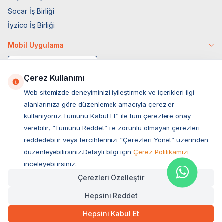
Socar İş Birliği
İyzico İş Birliği
Mobil Uygulama
Çerez Kullanımı
Web sitemizde deneyiminizi iyileştirmek ve içerikleri ilgi
alanlarınıza göre düzenlemek amacıyla çerezler
kullanıyoruz.Tümünü Kabul Et” ile tüm çerezlere onay
verebilir, “Tümünü Reddet” ile zorunlu olmayan çerezleri
reddedebilir veya tercihlerinizi “Çerezleri Yönet” üzerinden
düzenleyebilirsiniz.Detaylı bilgi için
Çerez Politikamızı
Müşteri Hizmetleri
inceleyebilirsiniz.
Çerezleri Özelleştir
Sıkça Sorulan Sorular
Hepsini Reddet
Adres
Ovacık Mah. Hacıoğlu Sok. No:13 Başiskele / KOCAELİ
Hepsini Kabul Et
Müşteri Destek Hattı