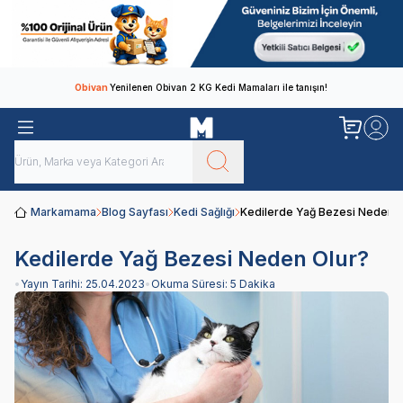
Obivan
Yenilenen Obivan 2 KG Kedi Mamaları ile tanışın!
Markamama
Blog Sayfası
Kedi Sağlığı
Kedilerde Yağ Bezesi Neden O
Kedilerde Yağ Bezesi Neden Olur?
•
Yayın Tarihi:
25.04.2023
•
Okuma Süresi:
5 Dakika