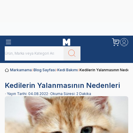
Obivan
Yenilenen Obivan 2 KG Kedi Mamaları ile tanışın!
Markamama
Blog Sayfası
Kedi Bakımı
Kedilerin Yalanmasının Nedenl
Kedilerin Yalanmasının Nedenleri
•
Yayın Tarihi:
04.08.2022
•
Okuma Süresi:
2 Dakika