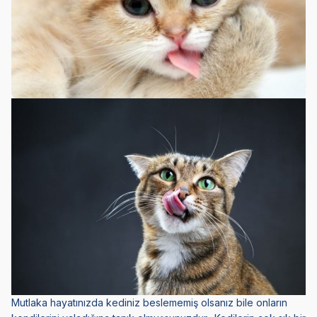
Mutlaka hayatınızda kediniz beslememiş olsanız bile onların