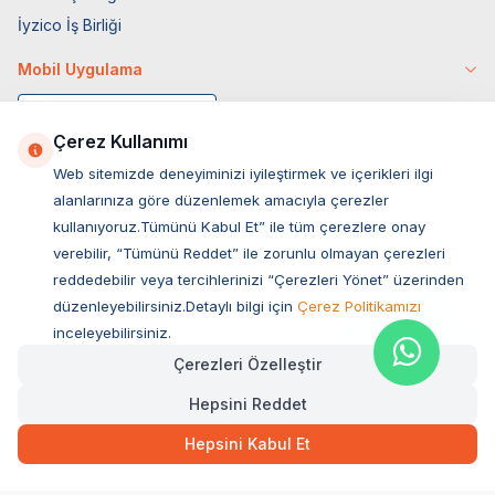
İyzico İş Birliği
Mobil Uygulama
Çerez Kullanımı
Web sitemizde deneyiminizi iyileştirmek ve içerikleri ilgi
alanlarınıza göre düzenlemek amacıyla çerezler
kullanıyoruz.Tümünü Kabul Et” ile tüm çerezlere onay
verebilir, “Tümünü Reddet” ile zorunlu olmayan çerezleri
reddedebilir veya tercihlerinizi “Çerezleri Yönet” üzerinden
düzenleyebilirsiniz.Detaylı bilgi için
Çerez Politikamızı
Müşteri Hizmetleri
inceleyebilirsiniz.
Çerezleri Özelleştir
Sıkça Sorulan Sorular
Hepsini Reddet
Adres
Ovacık Mah. Hacıoğlu Sok. No:13 Başiskele / KOCAELİ
Hepsini Kabul Et
Müşteri Destek Hattı
0850 532 1141