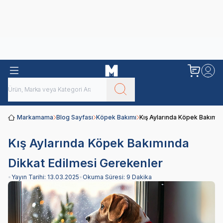
Obivan
Yenilenen Obivan 2 KG Kedi Mamaları ile tanışın!
Markamama
Blog Sayfası
Köpek Bakımı
Kış Aylarında Köpek Bakımın
Kış Aylarında Köpek Bakımında
Dikkat Edilmesi Gerekenler
•
Yayın Tarihi:
13.03.2025
•
Okuma Süresi:
9 Dakika