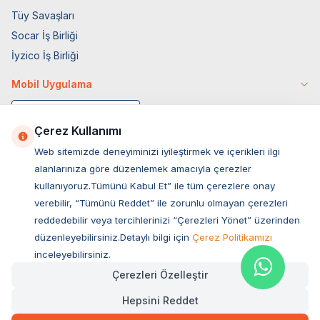
Tüy Savaşları
Socar İş Birliği
İyzico İş Birliği
Mobil Uygulama
Çerez Kullanımı
Web sitemizde deneyiminizi iyileştirmek ve içerikleri ilgi
alanlarınıza göre düzenlemek amacıyla çerezler
kullanıyoruz.Tümünü Kabul Et” ile tüm çerezlere onay
verebilir, “Tümünü Reddet” ile zorunlu olmayan çerezleri
reddedebilir veya tercihlerinizi “Çerezleri Yönet” üzerinden
düzenleyebilirsiniz.Detaylı bilgi için
Çerez Politikamızı
Müşteri Hizmetleri
inceleyebilirsiniz.
Çerezleri Özelleştir
Sıkça Sorulan Sorular
Hepsini Reddet
Adres
Ovacık Mah. Hacıoğlu Sok. No:13 Başiskele / KOCAELİ