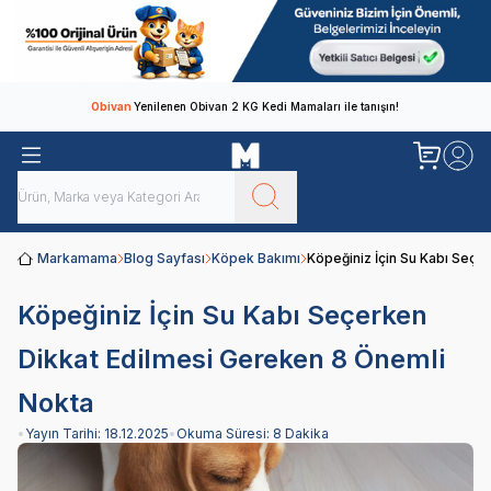
Obivan
Yenilenen Obivan 2 KG Kedi Mamaları ile tanışın!
Markamama
Blog Sayfası
Köpek Bakımı
Köpeğiniz İçin Su Kabı Seçe
Köpeğiniz İçin Su Kabı Seçerken
Dikkat Edilmesi Gereken 8 Önemli
Nokta
•
Yayın Tarihi:
18.12.2025
•
Okuma Süresi:
8 Dakika