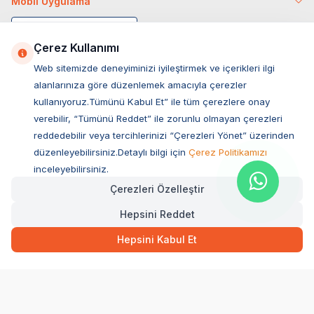
Mobil Uygulama
Çerez Kullanımı
Web sitemizde deneyiminizi iyileştirmek ve içerikleri ilgi
alanlarınıza göre düzenlemek amacıyla çerezler
kullanıyoruz.Tümünü Kabul Et” ile tüm çerezlere onay
verebilir, “Tümünü Reddet” ile zorunlu olmayan çerezleri
reddedebilir veya tercihlerinizi “Çerezleri Yönet” üzerinden
düzenleyebilirsiniz.Detaylı bilgi için
Çerez Politikamızı
Müşteri Hizmetleri
inceleyebilirsiniz.
Çerezleri Özelleştir
Sıkça Sorulan Sorular
Hepsini Reddet
Adres
Ovacık Mah. Hacıoğlu Sok. No:13 Başiskele / KOCAELİ
Hepsini Kabul Et
Müşteri Destek Hattı
0850 532 1141
WhatsApp Destek
0554 871 66 20