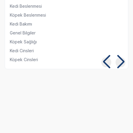
Kedi Beslenmesi
Köpek Beslenmesi
Kedi Bakımı
Genel Bilgiler
Köpek Sağlığı
Kedi Cinsleri
Köpek Cinsleri
Kedilerde Kuduz
Kısırlaştırılmış Kediye
Belirtileri, Nedenleri ve
Normal Mama
Tedavi Yöntemleri
Yedirmek Zararlı mı?
06 08 2026
06 08 2026