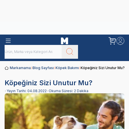
Obivan
Yenilenen Obivan 2 KG Kedi Mamaları ile tanışın!
Markamama
Blog Sayfası
Köpek Bakımı
Köpeğiniz Sizi Unutur Mu?
Köpeğiniz Sizi Unutur Mu?
•
Yayın Tarihi:
04.08.2022
•
Okuma Süresi:
2 Dakika