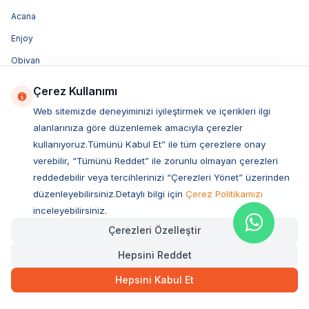
Acana
Enjoy
Obivan
Luis
Çerez Kullanımı
Vetcure
Web sitemizde deneyiminizi iyileştirmek ve içerikleri ilgi
Felix
alanlarınıza göre düzenlemek amacıyla çerezler
kullanıyoruz.Tümünü Kabul Et” ile tüm çerezlere onay
Purina
verebilir, “Tümünü Reddet” ile zorunlu olmayan çerezleri
Felicia
reddedebilir veya tercihlerinizi “Çerezleri Yönet” üzerinden
düzenleyebilirsiniz.Detaylı bilgi için
Çerez Politikamızı
inceleyebilirsiniz.
Çerezleri Özelleştir
E-BÜLTENİMİZE ÜYE OLUN!
Kayıt Ol
Hepsini Reddet
SOSYAL MEDYA
Hepsini Kabul Et