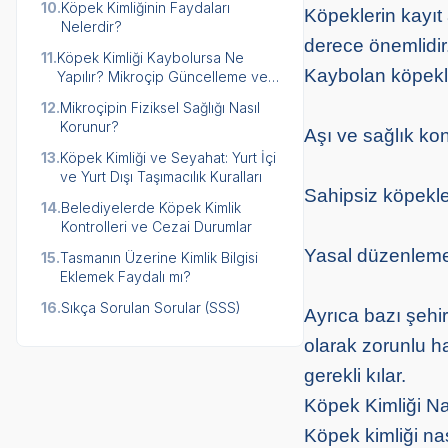
10.
Köpek Kimliğinin Faydaları
Köpeklerin kayıt
Nelerdir?
derece önemlidir
11.
Köpek Kimliği Kaybolursa Ne
Kaybolan köpekle
Yapılır? Mikroçip Güncelleme ve
Bakımı
12.
Mikroçipin Fiziksel Sağlığı Nasıl
Korunur?
Aşı ve sağlık kontr
13.
Köpek Kimliği ve Seyahat: Yurt İçi
ve Yurt Dışı Taşımacılık Kuralları
Sahipsiz köpekler
14.
Belediyelerde Köpek Kimlik
Kontrolleri ve Cezai Durumlar
Yasal düzenleme
15.
Tasmanın Üzerine Kimlik Bilgisi
Eklemek Faydalı mı?
16.
Sıkça Sorulan Sorular (SSS)
Ayrıca bazı şehi
olarak zorunlu h
gerekli kılar.
Köpek Kimliği Nas
Köpek kimliği nas