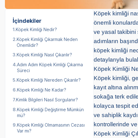
Köpek kimliği nası
İçindekiler
önemli konularda
1.
Köpek Kimliği Nedir?
ve yasal takibini
2.
Köpek Kimliği Çıkarmak Neden
adımların başınd
Önemlidir?
köpek kimliği nedi
3.
Köpek Kimliği Nasıl Çıkarılır?
detaylarıyla bulab
4.
Adım Adım Köpek Kimliği Çıkarma
Köpek Kimliği Ne
Süreci
Köpek kimliği, ge
5.
Köpek Kimliği Nereden Çıkarılır?
kayıt altına alı
6.
Köpek Kimliği Ne Kadar?
sokağa terk edil
7.
Kimlik Bilgileri Nasıl Sorgulanır?
kolayca tespit e
8.
Köpek Kimliği Değiştirme Mümkün
ve sahiplik kaydı
mü?
kontrollerinde v
9.
Köpek Kimliği Olmamasının Cezası
Var mı?
Köpek Kimliği Ç