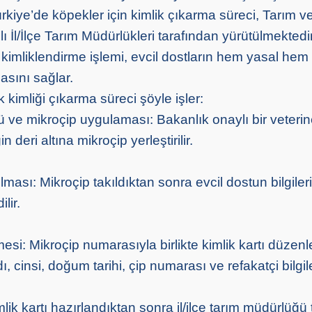
ürkiye’de köpekler için kimlik çıkarma süreci, Tarım 
ı İl/İlçe Tarım Müdürlükleri tarafından yürütülmektedi
 kimliklendirme işlemi, evcil dostların hem yasal hem 
masını sağlar.
kimliği çıkarma süreci şöyle işler:
lü ve mikroçip uygulaması: Bakanlık onaylı bir veteri
 deri altına mikroçip yerleştirilir.
lması: Mikroçip takıldıktan sonra evcil dostun bilgil
lir.
i: Mikroçip numarasıyla birlikte kimlik kartı düzenl
, cinsi, doğum tarihi, çip numarası ve refakatçi bilgiler
mlik kartı hazırlandıktan sonra il/ilçe tarım müdürlüğü