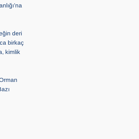
anlığı’na
eğin deri
zca birkaç
, kimlik
e Orman
Bazı