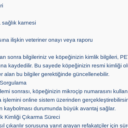
ri
 sağlık karnesi
ına ilişkin veteriner onayı veya raporu
tan sonra bilgileriniz ve köpeğinizin kimlik bilgileri, 
ına kaydedilir. Bu sayede köpeğinizin resmi kimliği o
r alan bu bilgiler gerektiğinde güncellenebilir.
i Sorgulama
şlemi sonrası, köpeğinizin mikroçip numarasını kulla
 işlemini online sistem üzerinden gerçekleştirebilirsi
in kaybolması durumunda büyük avantaj sağlar.
 Kimliği Çıkarma Süreci
ıl çıkarılır sorusuna yanıt arayan refakatçiler için sü