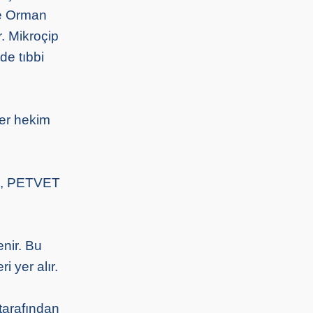
ve Orman
r. Mikroçip
de tıbbi
ner hekim
eri, PETVET
enir. Bu
i yer alır.
 tarafından