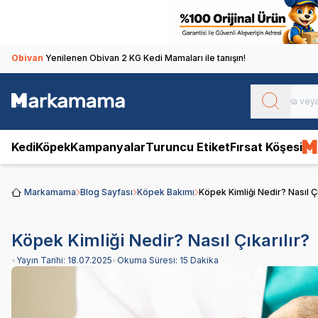
Obivan
Yenilenen Obivan 2 KG Kedi Mamaları ile tanışın!
Kedi
Köpek
Kampanyalar
Turuncu Etiket
Fırsat Köşesi
Markamama
Blog Sayfası
Köpek Bakımı
Köpek Kimliği Nedir? Nasıl Çı
Köpek Kimliği Nedir? Nasıl Çıkarılır?
•
Yayın Tarihi:
18.07.2025
•
Okuma Süresi:
15 Dakika