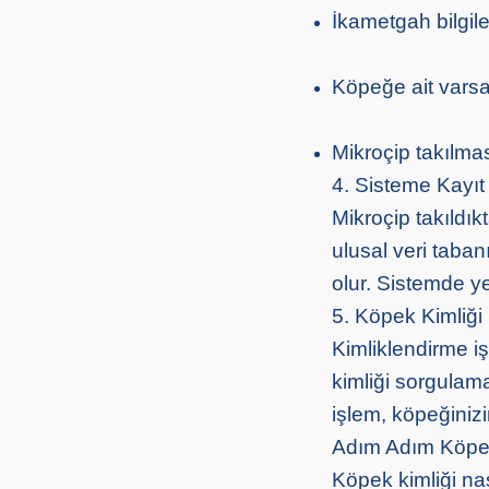
İkametgah bilgile
Köpeğe ait varsa
Mikroçip takılmas
4. Sisteme Kayıt
Mikroçip takıldık
ulusal veri taban
olur. Sistemde ye
5. Köpek Kimliğ
Kimliklendirme i
kimliği sorgulama
işlem, köpeğiniz
Adım Adım Köpek
Köpek kimliği nas