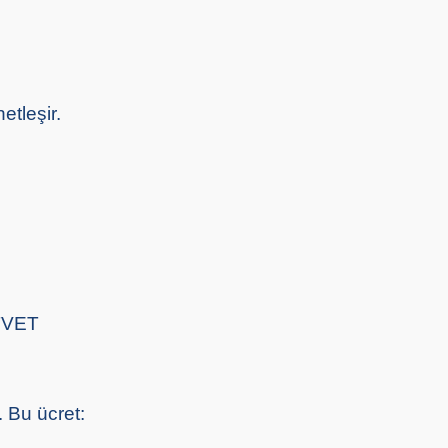
etleşir.
ETVET
. Bu ücret: