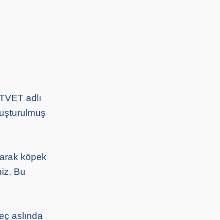
PETVET adlı
luşturulmuş
narak köpek
niz. Bu
reç aslında