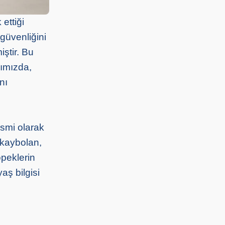
ettiği
güvenliğini
iştir. Bu
zımızda,
nı
esmi olarak
 kaybolan,
öpeklerin
aş bilgisi