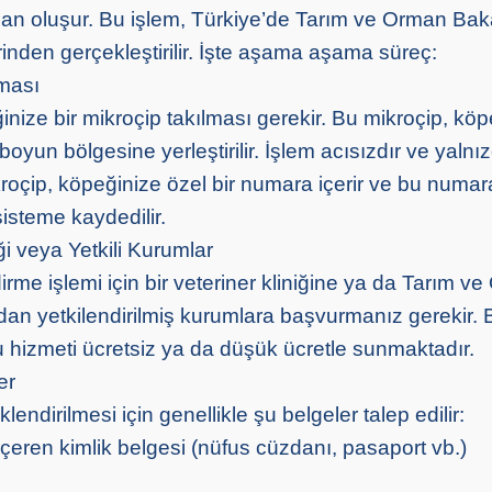
an oluşur. Bu işlem, Türkiye’de Tarım ve Orman Bak
inden gerçekleştirilir. İşte aşama aşama süreç:
lması
nize bir mikroçip takılması gerekir. Bu mikroçip, köp
 boyun bölgesine yerleştirilir. İşlem acısızdır ve yalnı
roçip, köpeğinize özel bir numara içerir ve bu numara
 sisteme kaydedilir.
iği veya Yetkili Kurumlar
rme işlemi için bir veteriner kliniğine ya da Tarım v
ndan yetkilendirilmiş kurumlara başvurmanız gerekir. 
u hizmeti ücretsiz ya da düşük ücretle sunmaktadır.
er
lendirilmesi için genellikle şu belgeler talep edilir:
zi içeren kimlik belgesi (nüfus cüzdanı, pasaport vb.)