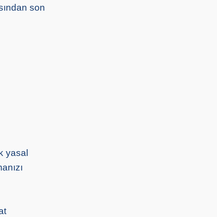
ısından son
k yasal
manızı
at