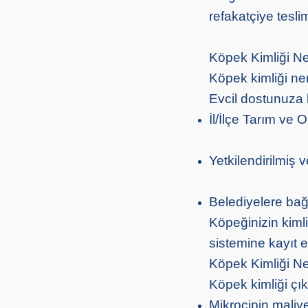
refakatçiye teslim
Köpek Kimliği Ne
Köpek kimliği ne
Evcil dostunuza 
İl/İlçe Tarım ve
Yetkilendirilmiş ve
Belediyelere bağ
Köpeğinizin kiml
sistemine kayıt ed
Köpek Kimliği N
Köpek kimliği çık
Mikroçipin maliye