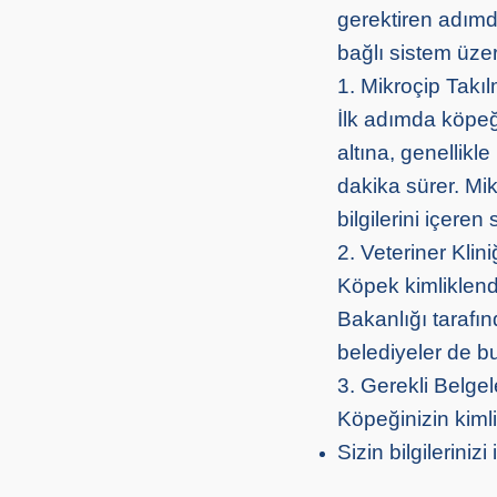
gerektiren adımd
bağlı sistem üzer
1. Mikroçip Takı
İlk adımda köpeği
altına, genellikle
dakika sürer. Mik
bilgilerini içeren
2. Veteriner Klin
Köpek kimliklendi
Bakanlığı tarafı
belediyeler de b
3. Gerekli Belgel
Köpeğinizin kimlik
Sizin bilgilerini