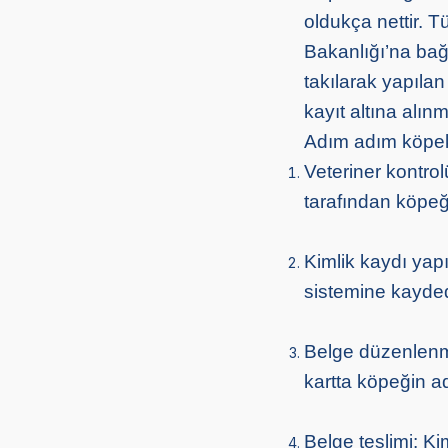
oldukça nettir. T
Bakanlığı’na bağl
takılarak yapılan
kayıt altına alın
Adım adım köpek 
Veteriner kontro
tarafından köpeğin
Kimlik kaydı yapı
sistemine kaydedi
Belge düzenlenmes
kartta köpeğin adı
Belge teslimi: Ki