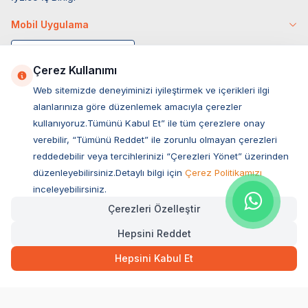
Mobil Uygulama
Çerez Kullanımı
Web sitemizde deneyiminizi iyileştirmek ve içerikleri ilgi
alanlarınıza göre düzenlemek amacıyla çerezler
kullanıyoruz.Tümünü Kabul Et” ile tüm çerezlere onay
verebilir, “Tümünü Reddet” ile zorunlu olmayan çerezleri
reddedebilir veya tercihlerinizi “Çerezleri Yönet” üzerinden
düzenleyebilirsiniz.Detaylı bilgi için
Çerez Politikamızı
Müşteri Hizmetleri
inceleyebilirsiniz.
Çerezleri Özelleştir
Sıkça Sorulan Sorular
Hepsini Reddet
Adres
Ovacık Mah. Hacıoğlu Sok. No:13 Başiskele / KOCAELİ
Hepsini Kabul Et
Müşteri Destek Hattı
0850 532 1141
WhatsApp Destek