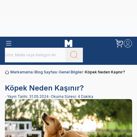
Obivan
Yenilenen Obivan 2 KG Kedi Mamaları ile tanışın!
Markamama
Blog Sayfası
Genel Bilgiler
Köpek Neden Kaşınır?
Köpek Neden Kaşınır?
•
Yayın Tarihi:
31.05.2024
•
Okuma Süresi:
4 Dakika