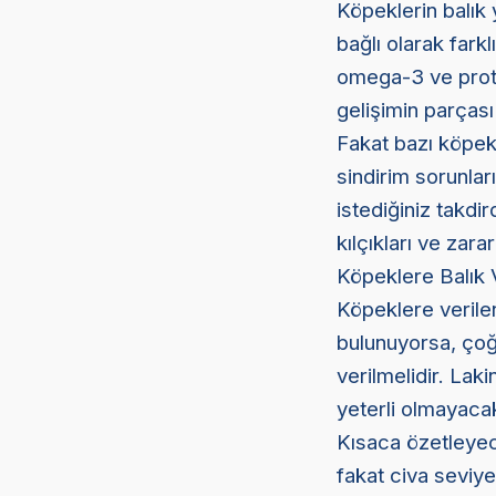
Köpeklerin balık
bağlı olarak farkl
omega-3 ve protei
gelişimin parçası
Fakat bazı köpekl
sindirim sorunla
istediğiniz takdir
kılçıkları ve zar
Köpeklere Balık 
Köpeklere verile
bulunuyorsa, çoğ
verilmelidir. Laki
yeterli olmayacak
Kısaca özetleyec
fakat civa seviye