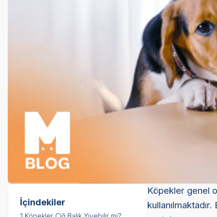
Köpekler genel ol
İçindekiler
kullanılmaktadır. 
1.
Köpekler Çiğ Balık Yiyebilir mi?