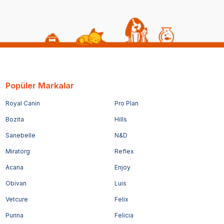
Popüler Markalar
Royal Canin
Pro Plan
Bozita
Hills
Sanebelle
N&D
Miratorg
Reflex
Acana
Enjoy
Obivan
Luis
Vetcure
Felix
Purina
Felicia