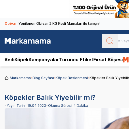
Obivan
Yenilenen Obivan 2 KG Kedi Mamaları ile tanışın!
Kedi
Köpek
Kampanyalar
Turuncu Etiket
Fırsat Köşesi
Markamama
Blog Sayfası
Köpek Beslenmesi
Köpekler Balık Yiyebili
Köpekler Balık Yiyebilir mi?
•
Yayın Tarihi:
19.04.2023
•
Okuma Süresi:
4 Dakika