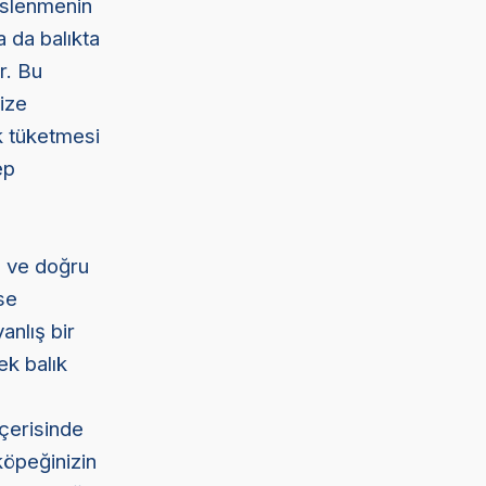
beslenmenin
a da balıkta
r. Bu
ize
k tüketmesi
ep
lı ve doğru
se
anlış bir
ek balık
içerisinde
köpeğinizin