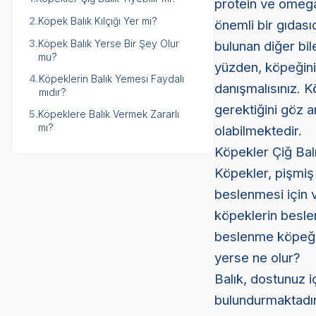
protein ve omega-
2.
Köpek Balık Kılçığı Yer mi?
önemli bir gıdasıd
3.
Köpek Balık Yerse Bir Şey Olur
bulunan diğer bil
mu?
yüzden, köpeğin
4.
Köpeklerin Balık Yemesi Faydalı
danışmalısınız. 
mıdır?
gerektiğini göz a
5.
Köpeklere Balık Vermek Zararlı
mı?
olabilmektedir.
Köpekler Çiğ Balı
Köpekler, pişmiş 
beslenmesi için v
köpeklerin beslen
beslenme köpeğin
yerse ne olur?
Balık, dostunuz i
bulundurmaktadır 