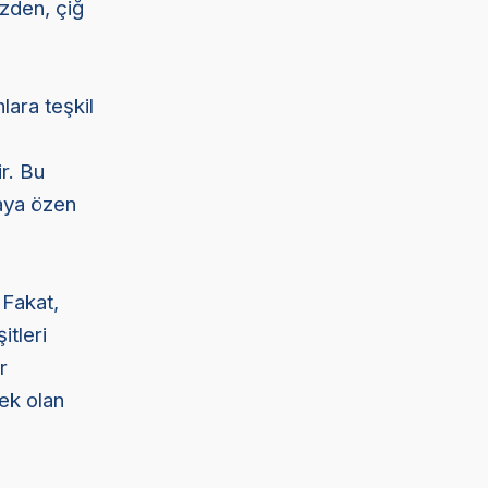
üzden, çiğ
lara teşkil
r. Bu
aya özen
 Fakat,
itleri
r
sek olan