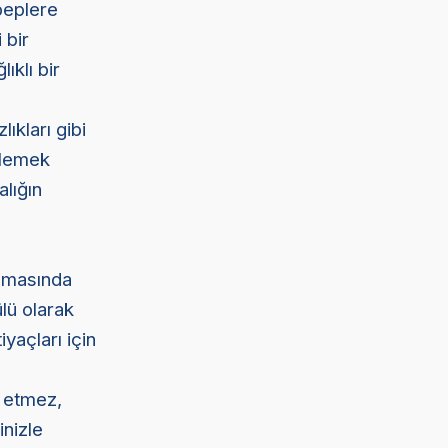
beplere
 bir
ıklı bir
ıkları gibi
klemek
alığın
mamasında
lü olarak
yaçları için
l etmez,
inizle