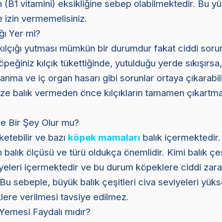
(B1 vitamini) eksikliğine sebep olabilmektedir. Bu y
 izin vermemelisiniz.
ğı Yer mi?
kılçığı yutması mümkün bir durumdur fakat ciddi sorun
öpeğiniz kılçık tükettiğinde, yutulduğu yerde sıkışırsa,
anma ve iç organ hasarı gibi sorunlar ortaya çıkarabili
ze balık vermeden önce kılçıkların tamamen çıkartm
e Bir Şey Olur mu?
ketebilir ve bazı
köpek mamaları
balık içermektedir.
 balık ölçüsü ve türü oldukça önemlidir. Kimi balık çeş
yeleri içermektedir ve bu durum köpeklere ciddi zara
Bu sebeple, büyük balık çeşitleri civa seviyeleri yük
klere verilmesi tavsiye edilmez.
 Yemesi Faydalı mıdır?