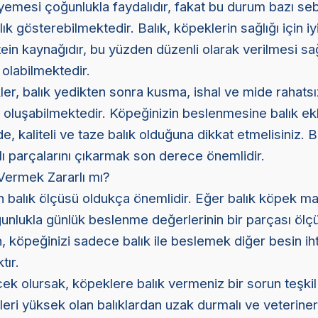
 yemesi çoğunlukla faydalıdır, fakat bu durum bazı se
ılık gösterebilmektedir. Balık, köpeklerin sağlığı için iyi
n kaynağıdır, bu yüzden düzenli olarak verilmesi sağl
 olabilmektedir.
er, balık yedikten sonra kusma, ishal ve mide rahatsızl
rı oluşabilmektedir. Köpeğinizin beslenmesine balık e
de, kaliteli ve taze balık olduğuna dikkat etmelisiniz. B
arlı parçalarını çıkarmak son derece önemlidir.
Vermek Zararlı mı?
n balık ölçüsü oldukça önemlidir. Eğer balık köpek 
unlukla günlük beslenme değerlerinin bir parçası ölçü
n, köpeğinizi sadece balık ile beslemek diğer besin ihti
tır.
ek olursak, köpeklere balık vermeniz bir sorun teşki
leri yüksek olan balıklardan uzak durmalı ve veteriner