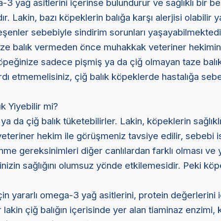
3 yağ asitlerini içerinse bulundurur ve sağlıklı bir 
ır. Lakin, bazı köpeklerin balığa karşı alerjisi olabilir y
eşenler sebebiyle sindirim sorunları yaşayabilmektedi
ize balık vermeden önce muhakkak veteriner hekimin
Köpeğinize sadece pişmiş ya da çiğ olmayan taze balı
rdı etmemelisiniz, çiğ balık köpeklerde hastalığa seb
k Yiyebilir mi?
ya da çiğ balık tüketebilirler. Lakin, köpeklerin sağlık
eteriner hekim ile görüşmeniz tavsiye edilir, sebebi i
me gereksinimleri diğer canlılardan farklı olması ve y
izin sağlığını olumsuz yönde etkilemesidir. Peki köp
çin yararlı omega-3 yağ asitlerini, protein değerlerini 
lakin çiğ balığın içerisinde yer alan tiaminaz enzimi, 