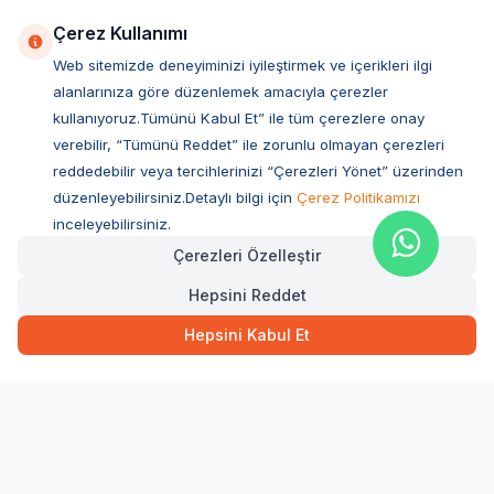
Çerez Kullanımı
Web sitemizde deneyiminizi iyileştirmek ve içerikleri ilgi
alanlarınıza göre düzenlemek amacıyla çerezler
kullanıyoruz.Tümünü Kabul Et” ile tüm çerezlere onay
verebilir, “Tümünü Reddet” ile zorunlu olmayan çerezleri
reddedebilir veya tercihlerinizi “Çerezleri Yönet” üzerinden
düzenleyebilirsiniz.Detaylı bilgi için
Çerez Politikamızı
Müşteri Hizmetleri
inceleyebilirsiniz.
Çerezleri Özelleştir
Sıkça Sorulan Sorular
Hepsini Reddet
Adres
Ovacık Mah. Hacıoğlu Sok. No:13 Başiskele / KOCAELİ
Hepsini Kabul Et
Müşteri Destek Hattı
0850 532 1141
WhatsApp Destek
0554 871 66 20