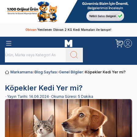
Obivan
Yenilenen Obivan 2 KG Kedi Mamaları ile tanışın!
Markamama
Blog Sayfası
Genel Bilgiler
Köpekler Kedi Yer mi?
Köpekler Kedi Yer mi?
•
Yayın Tarihi:
14.06.2024
•
Okuma Süresi:
5 Dakika