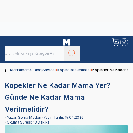
Obivan
Yenilenen Obivan 2 KG Kedi Mamaları ile tanışın!
Markamama
Blog Sayfası
Köpek Beslenmesi
Köpekler Ne Kadar Ma
Köpekler Ne Kadar Mama Yer?
Günde Ne Kadar Mama
Verilmelidir?
•
Yazar:
Sema Maden
•
Yayın Tarihi:
15.04.2026
•
Okuma Süresi:
13 Dakika