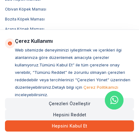
Obivan Köpek Maması
Bozita Köpek Maması
Acana Köpek Maması
Royal Canin Köpek Maması
Çerez Kullanımı
Hill's Köpek Maması
Web sitemizde deneyiminizi iyileştirmek ve içerikleri ilgi
alanlarınıza göre düzenlemek amacıyla çerezler
Pro Plan Köpek Maması
kullanıyoruz.Tümünü Kabul Et” ile tüm çerezlere onay
N&D Köpek Maması
verebilir, “Tümünü Reddet” ile zorunlu olmayan çerezleri
reddedebilir veya tercihlerinizi “Çerezleri Yönet” üzerinden
Popüler Markalar
düzenleyebilirsiniz.Detaylı bilgi için
Çerez Politikamızı
Royal Canin
inceleyebilirsiniz.
Pro Plan
Çerezleri Özelleştir
Bozita
Hepsini Reddet
Hills
Hepsini Kabul Et
Sanebelle