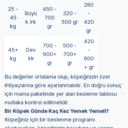
260
25 -
450 -
Büyü
320 -
-
45
700
k Irk
500 gr
420
kg
gr
gr
420
700 -
500 -
45+
Dev
-
900+
700+
kg
Irk
600
gr
gr
+ gr
Bu değerler ortalama olup, köpeğinizin özel
ihtiyaçlarına göre ayarlanmalıdır. En doğru sonuç
için mama paketinde yer alan besleme tablosu
mutlaka kontrol edilmelidir.
Bir Köpek Günde Kaç Kez Yemek Yemeli?
Köpeğiniz için bir beslenme programı