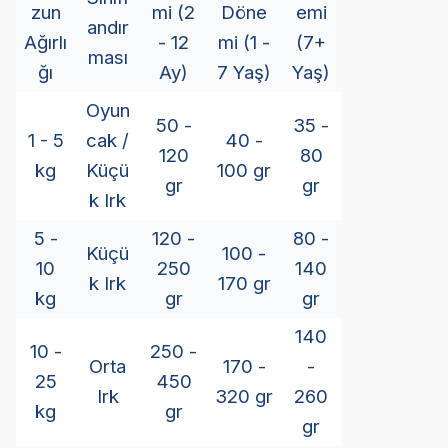
zun
mi (2
Döne
emi
andır
Ağırlı
- 12
mi (1 -
(7+
ması
ğı
Ay)
7 Yaş)
Yaş)
Oyun
50 -
35 -
1 - 5
cak /
40 -
120
80
kg
Küçü
100 gr
gr
gr
k Irk
5 -
120 -
80 -
Küçü
100 -
10
250
140
k Irk
170 gr
kg
gr
gr
140
10 -
250 -
Orta
170 -
-
25
450
Irk
320 gr
260
kg
gr
gr