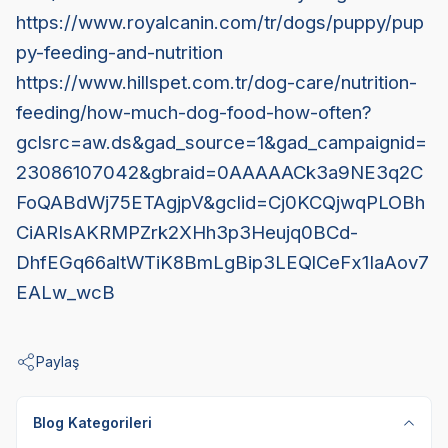
https://www.royalcanin.com/tr/dogs/puppy/pup
py-feeding-and-nutrition
https://www.hillspet.com.tr/dog-care/nutrition-
feeding/how-much-dog-food-how-often?
gclsrc=aw.ds&gad_source=1&gad_campaignid=
23086107042&gbraid=0AAAAACk3a9NE3q2C
FoQABdWj75ETAgjpV&gclid=Cj0KCQjwqPLOBh
CiARIsAKRMPZrk2XHh3p3Heujq0BCd-
DhfEGq66altWTiK8BmLgBip3LEQlCeFx1IaAov7
EALw_wcB
Paylaş
Blog Kategorileri