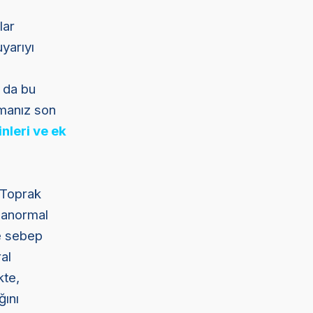
lar
yarıyı
 da bu
şmanız son
nleri ve ek
. Toprak
n anormal
ne sebep
al
kte,
ğını