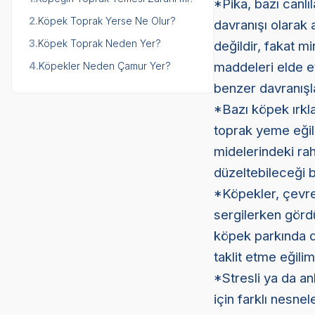
*Pika, bazı canlıl
2.
Köpek Toprak Yerse Ne Olur?
davranışı olarak 
3.
Köpek Toprak Neden Yer?
değildir, fakat m
maddeleri elde et
4.
Köpekler Neden Çamur Yer?
benzer davranışlar
*Bazı köpek ırkla
toprak yeme eğili
midelerindeki rah
düzeltebileceği b
*Köpekler, çevrel
sergilerken gördü
köpek parkında d
taklit etme eğilim
*Stresli ya da an
için farklı nesne