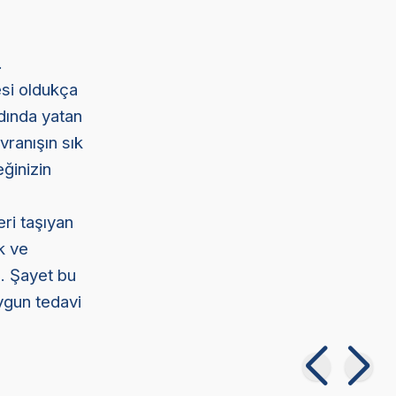
.
si oldukça
dında yatan
vranışın sık
ğinizin
ri taşıyan
k ve
z. Şayet bu
uygun tedavi