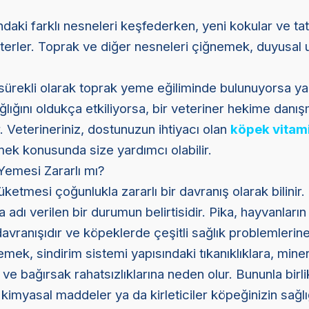
daki farklı nesneleri keşfederken, yeni kokular ve tat
erler. Toprak ve diğer nesneleri çiğnemek, duyusal u
sürekli olarak toprak yeme eğiliminde bulunuyorsa ya
lığını oldukça etkiliyorsa, bir veteriner hekime danı
 Veterineriniz, dostunuzun ihtiyacı olan
köpek vitami
mek konusunda size yardımcı olabilir.
emesi Zararlı mı?
ketmesi çoğunlukla zararlı bir davranış olarak bilinir
a adı verilen bir durumun belirtisidir. Pika, hayvanları
avranışıdır ve köpeklerde çeşitli sağlık problemleri
emek, sindirim sistemi yapısındaki tıkanıklıklara, miner
 ve bağırsak rahatsızlıklarına neden olur. Bununla birli
kimyasal maddeler ya da kirleticiler köpeğinizin sağlı