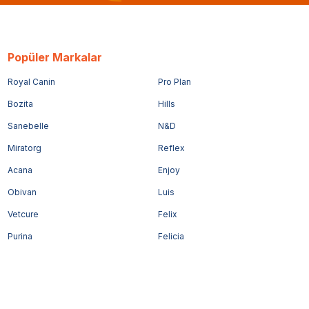
Popüler Markalar
Royal Canin
Pro Plan
Bozita
Hills
Sanebelle
N&D
Miratorg
Reflex
Acana
Enjoy
Obivan
Luis
Vetcure
Felix
Purina
Felicia