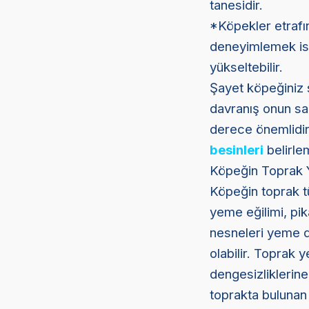
tanesidir.
*Köpekler etrafın
deneyimlemek ist
yükseltebilir.
Şayet köpeğiniz 
davranış onun sağ
derece önemlidir.
besinleri
belirle
Köpeğin Toprak Y
Köpeğin toprak tü
yeme eğilimi, pik
nesneleri yeme d
olabilir. Toprak y
dengesizliklerine
toprakta bulunan 