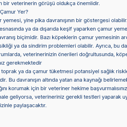
 bir veterinerin görüşü oldukça önemlidir.
 Çamur Yer?
yemesi, yine pika davranışının bir göstergesi olabilir
esnasında ya da dışarıda keşif yaparken çamur yeme
avranış biçimidir. Bazı köpeklerin çamur yemesinin ar
kliği ya da sindirim problemleri olabilir. Ayrıca, bu da
umlarda, veterinerinizin önerileri doğrultusunda, köpe
nız gerekmektedir
 toprak ya da çamur tüketmesi potansiyel sağlık riskle
idir. Bu davranışın altında yatan ana kaynağı belirleme
ğını korumak için bir veteriner hekime başvurmalısını
hale geliyorsa, veterineriniz gerekli testleri yaparak 
izinle paylaşacaktır.