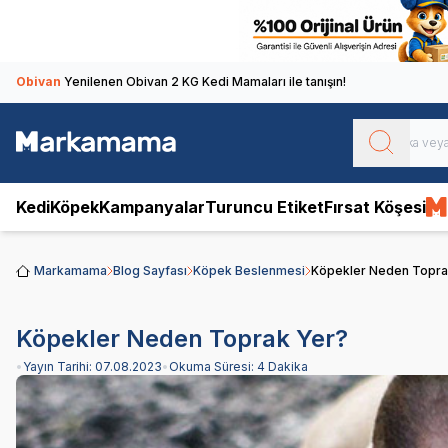
Obivan
Yenilenen Obivan 2 KG Kedi Mamaları ile tanışın!
Kedi
Köpek
Kampanyalar
Turuncu Etiket
Fırsat Köşesi
Markamama
Blog Sayfası
Köpek Beslenmesi
Köpekler Neden Topra
Köpekler Neden Toprak Yer?
•
Yayın Tarihi:
07.08.2023
•
Okuma Süresi:
4 Dakika