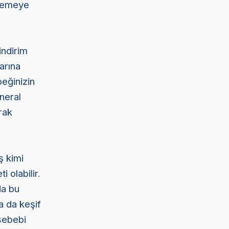
 yemeye
indirim
arına
peğinizin
neral
rak
ş kimi
 olabilir.
da bu
a da keşif
sebebi