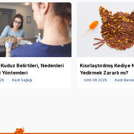
Kuduz Belirtileri, Nedenleri
Kısırlaştırılmış Kediy
 Yöntemleri
Yedirmek Zararlı mı?
026
Kedi Sağlığı
06 08 2026
Kedi Besl