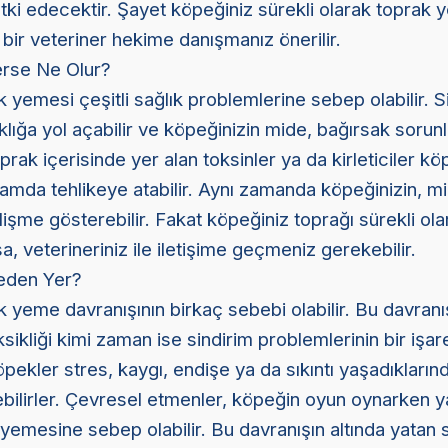
ki edecektir. Şayet köpeğiniz sürekli olarak toprak
bir veteriner hekime danışmanız önerilir.
rse Ne Olur?
 yemesi çeşitli sağlık problemlerine sebep olabilir. S
klığa yol açabilir ve köpeğinizin mide, bağırsak sorunl
prak içerisinde yer alan toksinler ya da kirleticiler kö
nlamda tehlikeye atabilir. Aynı zamanda köpeğinizin, mi
elişme gösterebilir. Fakat köpeğiniz toprağı sürekli ola
a, veterineriniz ile iletişime geçmeniz gerekebilir.
eden Yer?
 yeme davranışının birkaç sebebi olabilir. Bu davranı
kliği kimi zaman ise sindirim problemlerinin bir işareti
ekler stres, kaygı, endişe ya da sıkıntı yaşadıkların
ebilirler. Çevresel etmenler, köpeğin oyun oynarken y
yemesine sebep olabilir. Bu davranışın altında yatan 