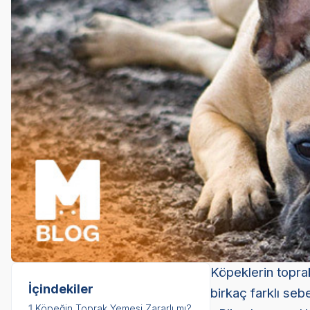
Köpeklerin topra
İçindekiler
birkaç farklı sebep
1.
Köpeğin Toprak Yemesi Zararlı mı?