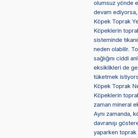
olumsuz yönde et
devam ediyorsa, 
Köpek Toprak Ye
Köpeklerin toprak
sisteminde tıkanı
neden olabilir. To
sağlığını ciddi a
eksiklikleri de g
tüketmek istiyors
Köpek Toprak N
Köpeklerin toprak
zaman mineral eksi
Aynı zamanda, köp
davranışı göster
yaparken toprak 