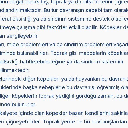
arın doğal olarak taş, toprak ya da bitki türlerini çiğn
adlandırılmaktadır. Bu tür davranışın sebebi tam olarak
ineral eksikliği ya da sindirim sistemine destek olabil
meye çalışma gibi faktörler etkili olabilir. Köpekler d
ı sergileyebilir.
rı, mide problemleri ya da sindirim problemleri yaşad
minde bulunabilirler. Toprak gibi maddelerin köpekle
atsızlığı hafifletebileceğine ya da sindirim sistemini
ilinmektedir.
erindeki diğer köpekleri ya da hayvanları bu davranı
klerinde başka sebeplerle bu davranışı öğrenmiş olabi
iğer köpeklerin toprak yediğini gördüğü zaman, bu d
inde bulunurlar.
ksiyete içinde olan köpekler bazen kendilerini sakinl
leri çiğneyebilirler. Toprak yeme de bu davranışlardan 