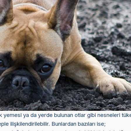
k yemesi ya da yerde bulunan otlar gibi nesneleri tü
le ilişkilendirilebilir. Bunlardan bazıları ise;