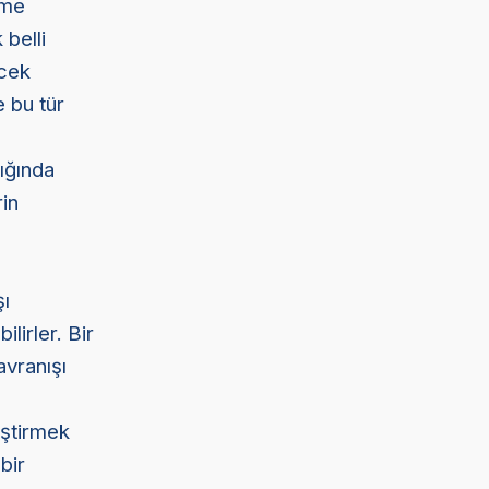
eme
 belli
ecek
e bu tür
ığında
rin
şı
lirler. Bir
avranışı
eştirmek
bir