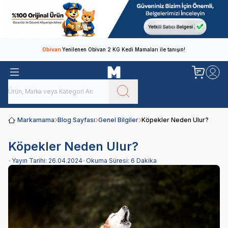
Obivan
Yenilenen Obivan 2 KG Kedi Mamaları ile tanışın!
Markamama
Blog Sayfası
Genel Bilgiler
Köpekler Neden Ulur?
Köpekler Neden Ulur?
•
Yayın Tarihi:
26.04.2024
•
Okuma Süresi:
6 Dakika