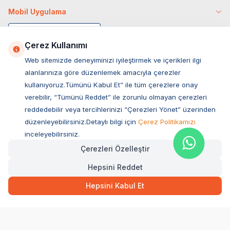
Mobil Uygulama
Çerez Kullanımı
Web sitemizde deneyiminizi iyileştirmek ve içerikleri ilgi
alanlarınıza göre düzenlemek amacıyla çerezler
kullanıyoruz.Tümünü Kabul Et” ile tüm çerezlere onay
verebilir, “Tümünü Reddet” ile zorunlu olmayan çerezleri
reddedebilir veya tercihlerinizi “Çerezleri Yönet” üzerinden
düzenleyebilirsiniz.Detaylı bilgi için
Çerez Politikamızı
Müşteri Hizmetleri
inceleyebilirsiniz.
Çerezleri Özelleştir
Sıkça Sorulan Sorular
Hepsini Reddet
Adres
Ovacık Mah. Hacıoğlu Sok. No:13 Başiskele / KOCAELİ
Hepsini Kabul Et
Müşteri Destek Hattı
0850 532 1141
WhatsApp Destek
0554 871 66 20