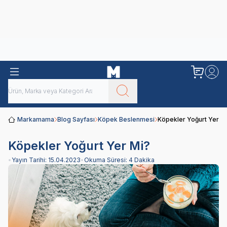
Obivan
Yenilenen Obivan 2 KG Kedi Mamaları ile tanışın!
Markamama
Blog Sayfası
Köpek Beslenmesi
Köpekler Yoğurt Yer M
Köpekler Yoğurt Yer Mi?
•
Yayın Tarihi:
15.04.2023
•
Okuma Süresi:
4 Dakika