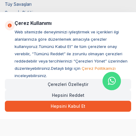
Tüy Savaşları
Socar İş Birliği
İyzico İş Birliği
Çerez Kullanımı
Web sitemizde deneyiminizi iyileştirmek ve içerikleri ilgi
Mobil Uygulama
alanlarınıza göre düzenlemek amacıyla çerezler
kullanıyoruz.Tümünü Kabul Et” ile tüm çerezlere onay
verebilir, “Tümünü Reddet” ile zorunlu olmayan çerezleri
reddedebilir veya tercihlerinizi “Çerezleri Yönet” üzerinden
düzenleyebilirsiniz.Detaylı bilgi için
Çerez Politikamızı
inceleyebilirsiniz.
Çerezleri Özelleştir
Hepsini Reddet
Müşteri Hizmetleri
Hepsini Kabul Et
Sıkça Sorulan Sorular
Adres
Ovacık Mah. Hacıoğlu Sok. No:13 Başiskele / KOCAELİ