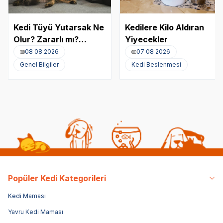
Kedi Tüyü Yutarsak Ne
Kedilere Kilo Aldıran
Olur? Zararlı mı?
Yiyecekler
Akciğere Kedi Tüyü
08 08 2026
07 08 2026
Kaçması
Genel Bilgiler
Kedi Beslenmesi
Popüler Kedi Kategorileri
Kedi Maması
Yavru Kedi Maması