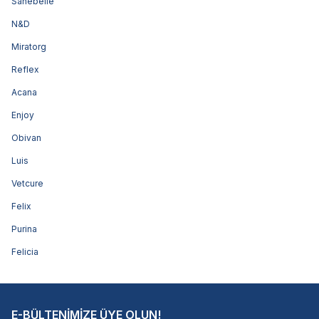
Sanebelle
N&D
Miratorg
Reflex
Acana
Enjoy
Obivan
Luis
Vetcure
Felix
Purina
Felicia
E-BÜLTENİMİZE ÜYE OLUN!