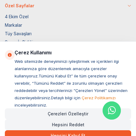
Özel Sayfalar
4 Ekim Özel
Markalar
Tüy Savaşları
Socar İş Birliği
İyzico İş Birliği
Çerez Kullanımı
Web sitemizde deneyiminizi iyileştirmek ve içerikleri ilgi
Mobil Uygulama
alanlarınıza göre düzenlemek amacıyla çerezler
kullanıyoruz.Tümünü Kabul Et” ile tüm çerezlere onay
verebilir, “Tümünü Reddet” ile zorunlu olmayan çerezleri
reddedebilir veya tercihlerinizi “Çerezleri Yönet” üzerinden
düzenleyebilirsiniz.Detaylı bilgi için
Çerez Politikamızı
inceleyebilirsiniz.
Çerezleri Özelleştir
Hepsini Reddet
Müşteri Hizmetleri
Hepsini Kabul Et