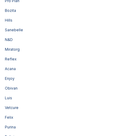
Pro Plan
Bozita
Hills
Sanebelle
N&D
Miratorg
Reflex
Acana
Enjoy
Obivan
Luis
Vetcure
Felix
Purina