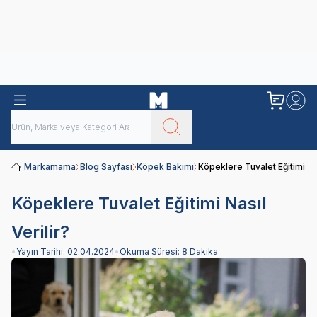
Obivan
Yenilenen Obivan 2 KG Kedi Mamaları ile tanışın!
Markamama
Blog Sayfası
Köpek Bakımı
Köpeklere Tuvalet Eğitimi Nas
Köpeklere Tuvalet Eğitimi Nasıl
Verilir?
•
Yayın Tarihi:
02.04.2024
•
Okuma Süresi:
8 Dakika