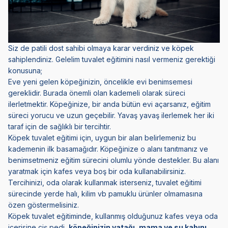
Siz de patili dost sahibi olmaya karar verdiniz ve köpek
sahiplendiniz. Gelelim tuvalet eğitimini nasıl vermeniz gerektiği
konusuna;
Eve yeni gelen köpeğinizin, öncelikle evi benimsemesi
gereklidir. Burada önemli olan kademeli olarak süreci
ilerletmektir. Köpeğinize, bir anda bütün evi açarsanız, eğitim
süreci yorucu ve uzun geçebilir. Yavaş yavaş ilerlemek her iki
taraf için de sağlıklı bir tercihtir.
Köpek tuvalet eğitimi için, uygun bir alan belirlemeniz bu
kademenin ilk basamağıdır. Köpeğinize o alanı tanıtmanız ve
benimsetmeniz eğitim sürecini olumlu yönde destekler. Bu alanı
yaratmak için kafes veya boş bir oda kullanabilirsiniz.
Tercihinizi, oda olarak kullanmak isterseniz, tuvalet eğitimi
sürecinde yerde halı, kilim vb pamuklu ürünler olmamasına
özen göstermelisiniz.
Köpek tuvalet eğitiminde, kullanmış olduğunuz kafes veya oda
içerisine çiş pedi,
köpeğinizin yatağı
,
mama ve su kabını