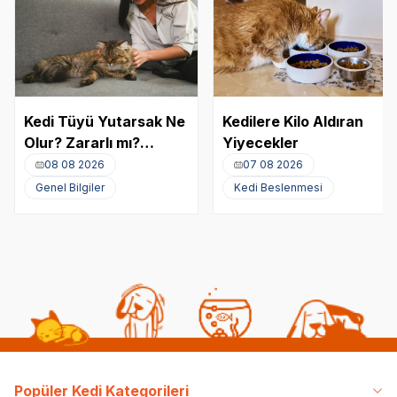
Kedi Tüyü Yutarsak Ne
Kedilere Kilo Aldıran
Olur? Zararlı mı?
Yiyecekler
Akciğere Kedi Tüyü
08 08 2026
07 08 2026
Kaçması
Genel Bilgiler
Kedi Beslenmesi
Popüler Kedi Kategorileri