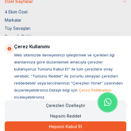
Özel Sayfalar
4 Ekim Özel
Markalar
Tüy Savaşları
Socar İş Birliği
İyzico İş Birliği
Çerez Kullanımı
Web sitemizde deneyiminizi iyileştirmek ve içerikleri ilgi
Mobil Uygulama
alanlarınıza göre düzenlemek amacıyla çerezler
kullanıyoruz.Tümünü Kabul Et” ile tüm çerezlere onay
verebilir, “Tümünü Reddet” ile zorunlu olmayan çerezleri
reddedebilir veya tercihlerinizi “Çerezleri Yönet” üzerinden
düzenleyebilirsiniz.Detaylı bilgi için
Çerez Politikamızı
inceleyebilirsiniz.
Çerezleri Özelleştir
Hepsini Reddet
Müşteri Hizmetleri
Hepsini Kabul Et