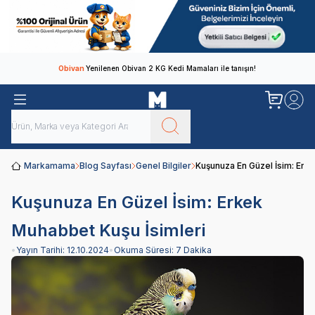
Obivan
Yenilenen Obivan 2 KG Kedi Mamaları ile tanışın!
Markamama
Blog Sayfası
Genel Bilgiler
Kuşunuza En Güzel İsim: Erk
Kuşunuza En Güzel İsim: Erkek
Muhabbet Kuşu İsimleri
•
Yayın Tarihi:
12.10.2024
•
Okuma Süresi:
7 Dakika