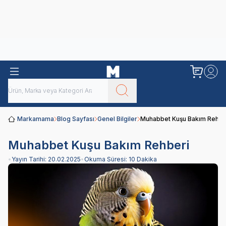
Obivan
Yenilenen Obivan 2 KG Kedi Mamaları ile tanışın!
Markamama
Blog Sayfası
Genel Bilgiler
Muhabbet Kuşu Bakım Rehbe
Muhabbet Kuşu Bakım Rehberi
•
Yayın Tarihi:
20.02.2025
•
Okuma Süresi:
10 Dakika