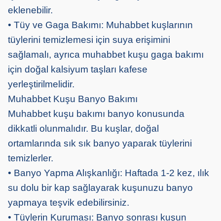
eklenebilir.
• Tüy ve Gaga Bakımı: Muhabbet kuşlarının
tüylerini temizlemesi için suya erişimini
sağlamalı, ayrıca muhabbet kuşu gaga bakımı
için doğal kalsiyum taşları kafese
yerleştirilmelidir.
Muhabbet Kuşu Banyo Bakımı
Muhabbet kuşu bakımı banyo konusunda
dikkatli olunmalıdır. Bu kuşlar, doğal
ortamlarında sık sık banyo yaparak tüylerini
temizlerler.
• Banyo Yapma Alışkanlığı: Haftada 1-2 kez, ılık
su dolu bir kap sağlayarak kuşunuzu banyo
yapmaya teşvik edebilirsiniz.
• Tüylerin Kuruması: Banyo sonrası kuşun