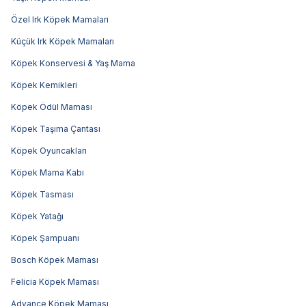
Özel Irk Köpek Mamaları
Küçük Irk Köpek Mamaları
Köpek Konservesi & Yaş Mama
Köpek Kemikleri
Köpek Ödül Maması
Köpek Taşıma Çantası
Köpek Oyuncakları
Köpek Mama Kabı
Köpek Tasması
Köpek Yatağı
Köpek Şampuanı
Bosch Köpek Maması
Felicia Köpek Maması
Advance Köpek Maması