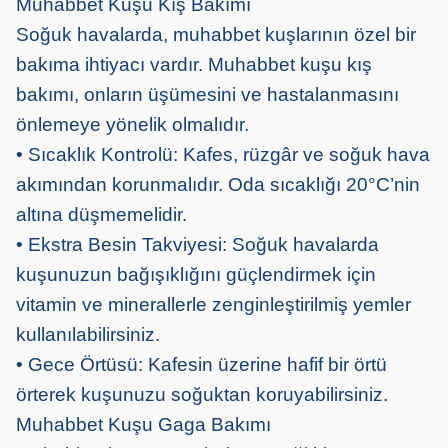
Muhabbet Kuşu Kış Bakımı
Soğuk havalarda, muhabbet kuşlarının özel bir
bakıma ihtiyacı vardır. Muhabbet kuşu kış
bakımı, onların üşümesini ve hastalanmasını
önlemeye yönelik olmalıdır.
• Sıcaklık Kontrolü: Kafes, rüzgâr ve soğuk hava
akımından korunmalıdır. Oda sıcaklığı 20°C’nin
altına düşmemelidir.
• Ekstra Besin Takviyesi: Soğuk havalarda
kuşunuzun bağışıklığını güçlendirmek için
vitamin ve minerallerle zenginleştirilmiş yemler
kullanılabilirsiniz.
• Gece Örtüsü: Kafesin üzerine hafif bir örtü
örterek kuşunuzu soğuktan koruyabilirsiniz.
Muhabbet Kuşu Gaga Bakımı