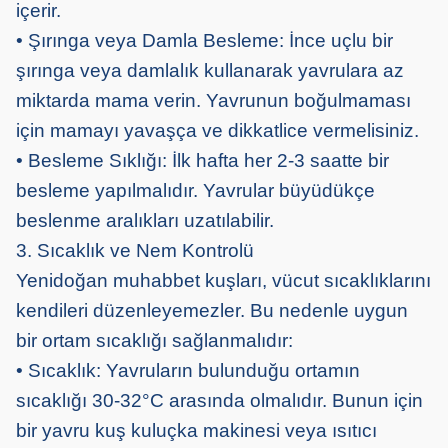
içerir.
• Şırınga veya Damla Besleme: İnce uçlu bir
şırınga veya damlalık kullanarak yavrulara az
miktarda mama verin. Yavrunun boğulmaması
için mamayı yavaşça ve dikkatlice vermelisiniz.
• Besleme Sıklığı: İlk hafta her 2-3 saatte bir
besleme yapılmalıdır. Yavrular büyüdükçe
beslenme aralıkları uzatılabilir.
3. Sıcaklık ve Nem Kontrolü
Yenidoğan muhabbet kuşları, vücut sıcaklıklarını
kendileri düzenleyemezler. Bu nedenle uygun
bir ortam sıcaklığı sağlanmalıdır:
• Sıcaklık: Yavruların bulunduğu ortamın
sıcaklığı 30-32°C arasında olmalıdır. Bunun için
bir yavru kuş kuluçka makinesi veya ısıtıcı