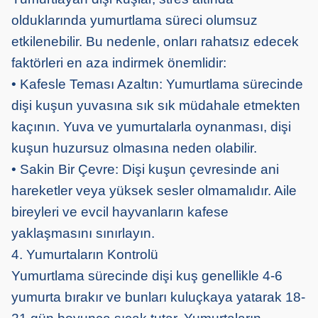
olduklarında yumurtlama süreci olumsuz
etkilenebilir. Bu nedenle, onları rahatsız edecek
faktörleri en aza indirmek önemlidir:
• Kafesle Teması Azaltın: Yumurtlama sürecinde
dişi kuşun yuvasına sık sık müdahale etmekten
kaçının. Yuva ve yumurtalarla oynanması, dişi
kuşun huzursuz olmasına neden olabilir.
• Sakin Bir Çevre: Dişi kuşun çevresinde ani
hareketler veya yüksek sesler olmamalıdır. Aile
bireyleri ve evcil hayvanların kafese
yaklaşmasını sınırlayın.
4. Yumurtaların Kontrolü
Yumurtlama sürecinde dişi kuş genellikle 4-6
yumurta bırakır ve bunları kuluçkaya yatarak 18-