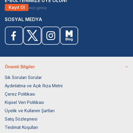
E-BÜLTENİMİZE ÜYE OLUN!
Kayıt Ol
SOSYAL MEDYA
Önemli Bilgiler
Sık Sorulan Sorular
Aydınlatma ve Açık Rıza Metni
Çerez Politikası
Kişisel Veri Politikası
Üyelik ve Kullanım Şartları
Satış Sözleşmesi
Teslimat Koşulları