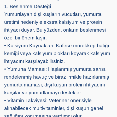
1. Beslenme Desteği
Yumurtlayan dişi kuşların vücutları, yumurta
üretimi nedeniyle ekstra kalsiyum ve protein
ihtiyacı duyar. Bu yüzden, onların beslenmesi
özel bir önem taşır:
• Kalsiyum Kaynakları: Kafese mürekkep balığı
kemiği veya kalsiyum blokları koyarak kalsiyum
ihtiyacını karşılayabilirsiniz.
• Yumurta Maması: Haşlanmış yumurta sarısı,
rendelenmiş havuç ve biraz irmikle hazırlanmış
yumurta maması, dişi kuşun protein ihtiyacını
karşılar ve yumurtlamayı destekler.
• Vitamin Takviyesi: Veteriner önerisiyle
alınabilecek multivitaminler, dişi kuşun genel
sağlığını korumasına yardımcı olur.