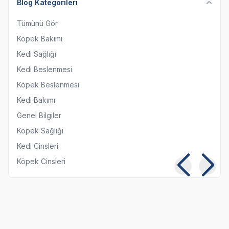
Blog Kategorileri
Tümünü Gör
Köpek Bakımı
Kedi Sağlığı
Kedi Beslenmesi
Köpek Beslenmesi
Kedi Bakımı
Genel Bilgiler
Köpek Sağlığı
Kedi Cinsleri
Köpek Cinsleri