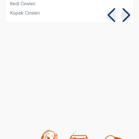
Kedi Cinsleri
Köpek Cinsleri
Kısırlaştırılmış Kediye
Kedi ve Köpeklerde
Normal Mama
Pika Sendromu:
Yedirmek Zararlı mı?
Belirtileri ve Tedavisi
06 08 2026
05 08 2026
Kedi Beslenmesi
Genel Bilgiler