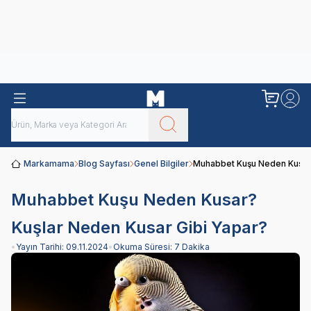
Obivan
Yenilenen Obivan 2 KG Kedi Mamaları ile tanışın!
Markamama
Blog Sayfası
Genel Bilgiler
Muhabbet Kuşu Neden Kusar?
Muhabbet Kuşu Neden Kusar?
Kuşlar Neden Kusar Gibi Yapar?
•
Yayın Tarihi:
09.11.2024
•
Okuma Süresi:
7 Dakika