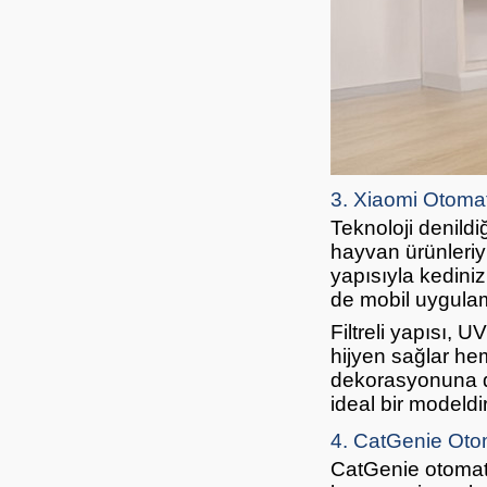
3. Xiaomi Otomat
Teknoloji denildi
hayvan ürünleriyl
yapısıyla kediniz
de mobil uygulama
Filtreli yapısı, 
hijyen sağlar he
dekorasyonuna da 
ideal bir modeldir
4. CatGenie Otom
CatGenie otomatik