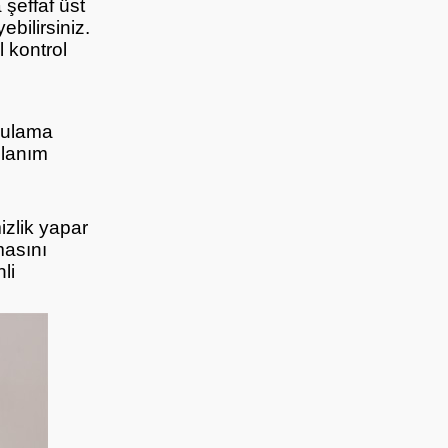
 şeffaf üst
bilirsiniz.
l kontrol
ygulama
llanım
izlik yapar
masını
li