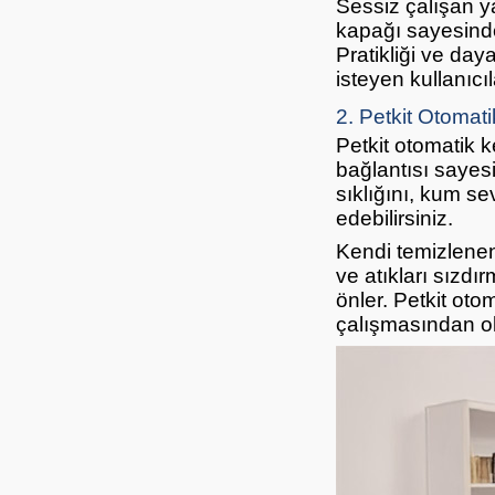
Sessiz çalışan ya
kapağı sayesinde
Pratikliği ve day
isteyen kullanıcı
2. Petkit Otomati
Petkit otomatik k
bağlantısı sayesi
sıklığını, kum s
edebilirsiniz.
Kendi temizlenen
ve atıkları sızdı
önler. Petkit oto
çalışmasından o