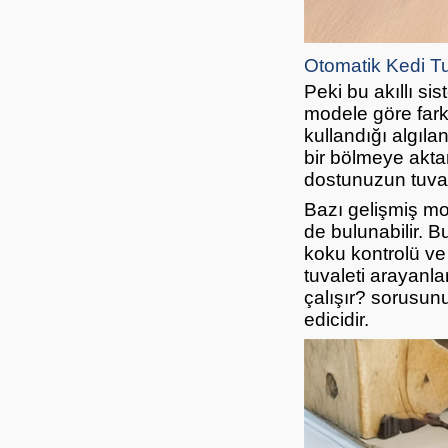
Otomatik Kedi Tu
Peki bu akıllı si
modele göre farkl
kullandığı algılan
bir bölmeye aktar
dostunuzun tuval
Bazı gelişmiş mod
de bulunabilir. 
koku kontrolü ve
tuvaleti arayanlar
çalışır? sorusun
edicidir.