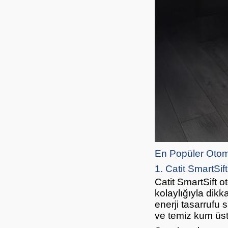
En Popüler Otoma
1. Catit SmartSif
Catit SmartSift o
kolaylığıyla dikk
enerji tasarrufu 
ve temiz kum üstt