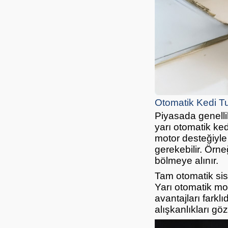
Otomatik Kedi Tu
Piyasada genellik
yarı otomatik ked
motor desteğiyle
gerekebilir. Örne
bölmeye alınır.
Tam otomatik sist
Yarı otomatik mod
avantajları farkl
alışkanlıkları g