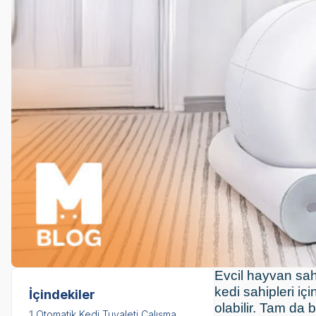
Evcil hayvan sah
kedi sahipleri içi
İçindekiler
olabilir. Tam da
1.
Otomatik Kedi Tuvaleti Çalışma