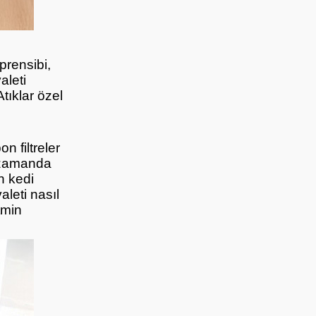
prensibi,
aleti
Atıklar özel
n filtreler
ı zamanda
n kedi
aleti nasıl
tmin