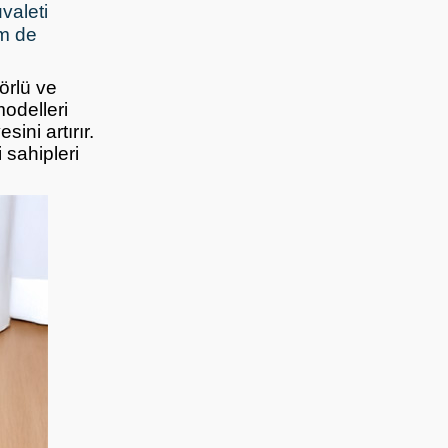
valeti
em de
örlü ve
modelleri
ni artırır.
sahipleri