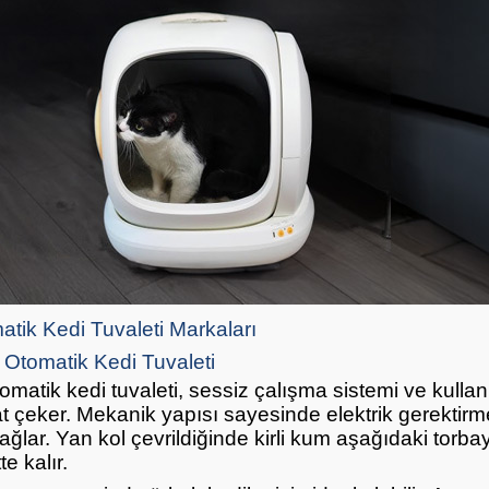
tik Kedi Tuvaleti Markaları
t Otomatik Kedi Tuvaleti
tomatik kedi tuvaleti, sessiz çalışma sistemi ve kulla
at çeker. Mekanik yapısı sayesinde elektrik gerektir
sağlar. Yan kol çevrildiğinde kirli kum aşağıdaki torba
e kalır.