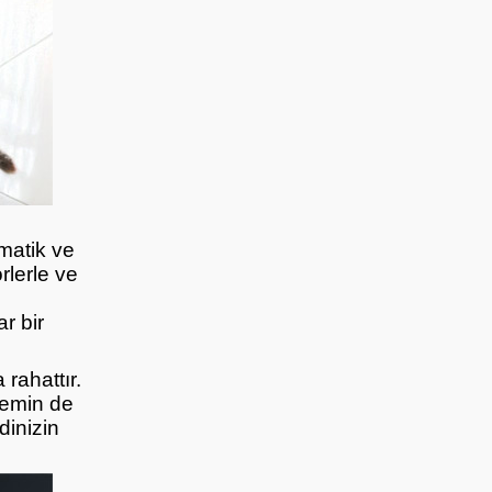
omatik ve
rlerle ve
r bir
rahattır.
temin de
dinizin