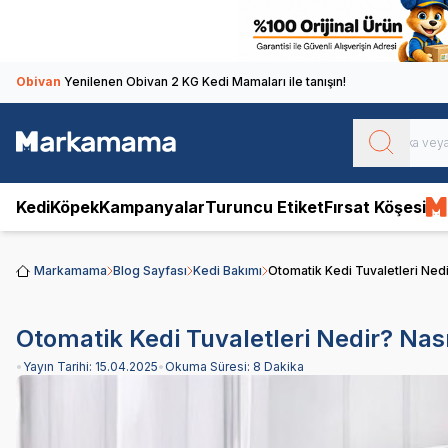
Obivan
Yenilenen Obivan 2 KG Kedi Mamaları ile tanışın!
Kedi
Köpek
Kampanyalar
Turuncu Etiket
Fırsat Köşesi
Markamama
Blog Sayfası
Kedi Bakımı
Otomatik Kedi Tuvaletleri Nedir
Otomatik Kedi Tuvaletleri Nedir? Nası
•
Yayın Tarihi:
15.04.2025
•
Okuma Süresi:
8 Dakika