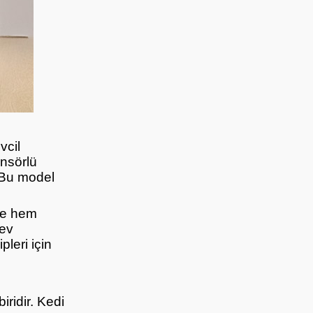
vcil
ensörlü
. Bu model
yle hem
 ev
leri için
iridir. Kedi