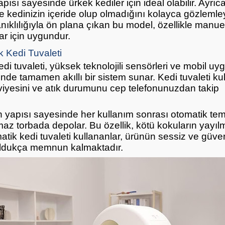
pısı sayesinde ürkek kediler için ideal olabilir. Ayrıca
 kedinizin içeride olup olmadığını kolayca gözlemleye
anıklılığıyla ön plana çıkan bu model, özellikle manue
lar için uygundur.
k Kedi Tuvaleti
edi tuvaleti, yüksek teknolojili sensörleri ve mobil u
nde tamamen akıllı bir sistem sunar. Kedi tuvaleti ku
eviyesini ve atık durumunu cep telefonunuzdan takip
 yapısı sayesinde her kullanım sonrası otomatik tem
rmaz torbada depolar. Bu özellik, kötü kokuların yayıl
matik kedi tuvaleti kullananlar, ürünün sessiz ve güven
ldukça memnun kalmaktadır.