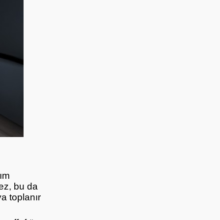
nım
mez, bu da
ya toplanır