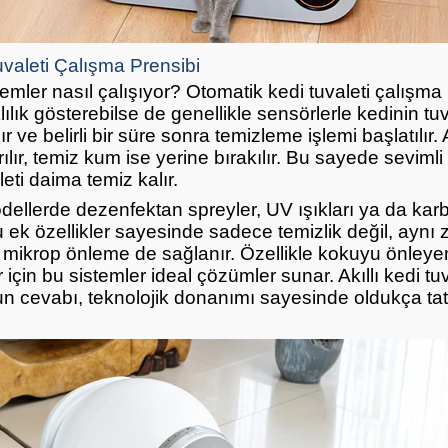
valeti Çalışma Prensibi
stemler nasıl çalışıyor? Otomatik kedi tuvaleti çalışma 
ılık gösterebilse de genellikle sensörlerle kedinin tuv
ır ve belirli bir süre sonra temizleme işlemi başlatılır. 
ılır, temiz kum ise yerine bırakılır. Bu sayede sevimli
eti daima temiz kalır.
ellerde dezenfektan spreyler, UV ışıkları ya da karbo
Bu ek özellikler sayesinde sadece temizlik değil, ayn
 mikrop önleme de sağlanır. Özellikle kokuyu önleye
 için bu sistemler ideal çözümler sunar. Akıllı kedi tuv
un cevabı, teknolojik donanımı sayesinde oldukça ta