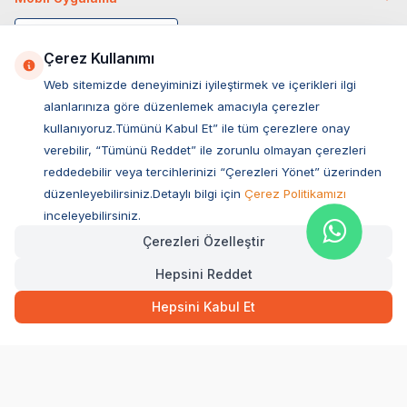
Çerez Kullanımı
Web sitemizde deneyiminizi iyileştirmek ve içerikleri ilgi
alanlarınıza göre düzenlemek amacıyla çerezler
kullanıyoruz.Tümünü Kabul Et” ile tüm çerezlere onay
verebilir, “Tümünü Reddet” ile zorunlu olmayan çerezleri
reddedebilir veya tercihlerinizi “Çerezleri Yönet” üzerinden
düzenleyebilirsiniz.Detaylı bilgi için
Çerez Politikamızı
Müşteri Hizmetleri
inceleyebilirsiniz.
Çerezleri Özelleştir
Sıkça Sorulan Sorular
Hepsini Reddet
Adres
Ovacık Mah. Hacıoğlu Sok. No:13 Başiskele / KOCAELİ
Hepsini Kabul Et
Müşteri Destek Hattı
0850 532 1141
WhatsApp Destek
0554 871 66 20