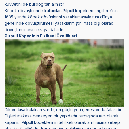
kuvvetini de bulldog’tan almıştır.
Köpek dövüşlerinde kullanılan Pitpull köpekleri, İngiltere’nin
1835 yılında köpek dövüşlerini yasaklamasıyla tüm dünya
genelinde dövüştürülmesi yasaklanmıştır. Yasa dışı olarak
dövüştürülmesi cezaya dahildir.
Pitpull Köpeğinin Fiziksel Özellikleri
Dik ve kısa kulakları vardır, en güçlü yeri çenesi ve kafatasıdır.
Dişleri makasa benzeyen bir yapıdadır ısırdığında tam olarak
kapanır. Pitpull köpeklerinin tehlikeli olarak anılmasına sebep
olan bu özelliğidir. Karnı içeriye çekilmiş gibi duran bu ırkın