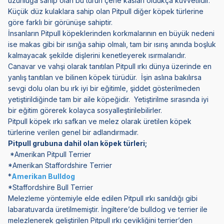
uzunluğa sahip olan bu türün çene kasları oldukça kuvvetlidir.
Küçük düz kulaklara sahip olan Pitpull diğer köpek türlerine
göre farklı bir görünüşe sahiptir.
İnsanların Pitpull köpeklerinden korkmalarının en büyük nedeni
ise makas gibi bir ısırığa sahip olmalı, tam bir ısırış anında boşluk
kalmayacak şekilde dişlerini kenetleyerek ısırmalarıdır.
Canavar ve vahşi olarak tanıtılan Pitpull ırkı dünya üzerinde en
yanlış tanıtılan ve bilinen köpek türüdür. İşin aslına bakılırsa
sevgi dolu olan bu ırk iyi bir eğitimle, şiddet gösterilmeden
yetiştirildiğinde tam bir aile köpeğidir. Yetiştirilme sırasında iyi
bir eğitim görerek kolayca sosyalleştirilebilirler.
Pitpull köpek ırkı safkan ve melez olarak üretilen köpek
türlerine verilen genel bir adlandırmadır.
Pitpull grubuna dahil olan köpek türleri;
*Amerikan Pitpull Terrier
*Amerikan Staffordshire Terrier
*
Amerikan Bulldog
*Staffordshire Bull Terrier
Melezleme yöntemiyle elde edilen Pitpull ırkı sanıldığı gibi
labaratuvarda üretilmemiştir. İngiltere’de bulldog ve terrier ile
melezlenerek geliştirilen Pitpull ırkı çevikliğini terrier’den