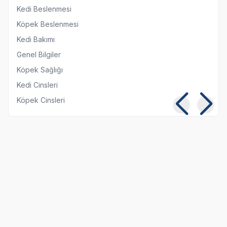
Kedi Beslenmesi
Köpek Beslenmesi
Kedi Bakımı
Genel Bilgiler
Köpek Sağlığı
Kedi Cinsleri
Köpek Cinsleri
Kedilerde Kuduz
Kısırlaştırılmış Kediye
Belirtileri, Nedenleri ve
Normal Mama
Tedavi Yöntemleri
Yedirmek Zararlı mı?
06 08 2026
06 08 2026