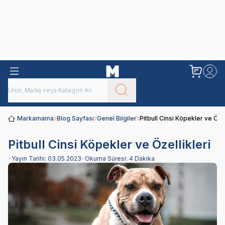
Obivan
Yenilenen Obivan 2 KG Kedi Mamaları ile tanışın!
Markamama
Blog Sayfası
Genel Bilgiler
Pitbull Cinsi Köpekler ve Özel
Pitbull Cinsi Köpekler ve Özellikleri
•
Yayın Tarihi:
03.05.2023
•
Okuma Süresi:
4 Dakika