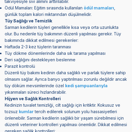
takviyesiyle sıvı alımını arttırılabilir.
Ödül Mamaları: Eğitim sırasında kullanılan
ödül mamaları
,
günlük toplam kalori miktarından düşülmelidir.
Tüy Sağlığı ve Temizlik
Sarman kedilerin tüyleri genellikle kısa veya orta uzunlukta
olur. Bu nedenle tüy bakımının düzenli yapılması gerekir. Tüy
bakımında dikkat edilmesi gerekenler:
Haftada 2-3 kez tüylerin taranması
Tüy dökme dönemlerinde daha sık tarama yapılması
Deri sağlığını destekleyen beslenme
Parazit kontrolü
Düzenli tüy bakımı kedinin daha sağlıklı ve parlak tüylere sahip
olmasını sağlar. Ayrıca banyo yaptırılması zorunlu değildir ancak
tüy döküm mevsimlerinde özel
kedi şampuanlarıyla
yıkanmaları süreci hızlandırabilir.
Hijyen ve Sağlık Kontrolleri
Kedinizin tuvalet temizliği, cilt sağlığı için kritiktir. Kokusuz ve
tozsuz
kumlar
tercih edilerek solunum yolu hassasiyetleri
önlenebilir. Sarman kedilerin sağlıklı bir yaşam sürebilmesi için
düzenli veteriner kontrolleri yapılması önemlidir. Dikkat edilmesi
gereken sağlık kontrolleri: