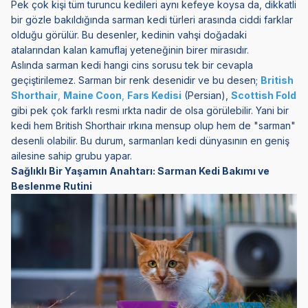
Pek çok kişi tüm turuncu kedileri aynı kefeye koysa da, dikkatli
bir gözle bakıldığında sarman kedi türleri arasında ciddi farklar
olduğu görülür. Bu desenler, kedinin vahşi doğadaki
atalarından kalan kamuflaj yeteneğinin birer mirasıdır.
Aslında sarman kedi hangi cins sorusu tek bir cevapla
geçiştirilemez. Sarman bir renk desenidir ve bu desen;
British
Shorthair
,
Maine Coon
,
Fars Kedisi
(Persian),
Scottish Fold
gibi pek çok farklı resmi ırkta nadir de olsa görülebilir. Yani bir
kedi hem British Shorthair ırkına mensup olup hem de "sarman"
desenli olabilir. Bu durum, sarmanları kedi dünyasının en geniş
ailesine sahip grubu yapar.
Sağlıklı Bir Yaşamın Anahtarı: Sarman Kedi Bakımı ve
Beslenme Rutini