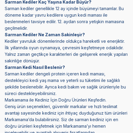
Sarman Kediler Kaç Yaşına Kadar Büyür?
Sarman kediler genellikle 12 ay içinde büyümeyi tamamlar. Bu
döneme kadar yavru kedilere uygun kedi maması ile
beslenmeleri tavsiye edilir. 12. aydan sonra yetişkin mamasına
geçilmelidir.
Sarman Kediler Ne Zaman Sakinleşir?
Kediler yavruluk dönemlerinde oldukça hareketli ve enerjiktir.
İlk yıllarında oyun oynamaya, çevresini keşfetmeye odaklıdır.
Yalnız zaman geçtikçe karakterleri de gelişerek enerjik yapıları
sakinliğe dönüşür.
Sarman Kedi Nasıl Beslenir?
Sarman kediler dengeli protein içeren kedi maması,
destekleyici kedi yaş mama ve yeterli su tüketimi ile sağlıklı
şekilde beslenebilir. Ayrıca kedi bakım ve sağlık ürünleriyle bu
süreci destekleyebilirsiniz.
Markamama ile Kediniz İçin Doğru Ürünleri Keşfedin.
Geniş ürün seçenekleri, güvenilir markalar ve hızlı teslimat
avantajı sayesinde kediniz için ihtiyaç duyduğunuz tüm ürünleri
Markamama’da bulabilirsiniz. Siz de sarman kediniz için en
doğru ürünleri keşfetmek için Markamama’yı hemen
inceleyebilir ve avantajlı alışveriş fırsatlarından