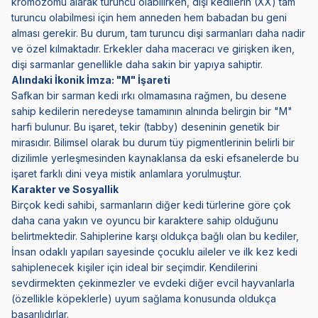
kromozomu alarak turuncu olabilirken, dişi kedilerin (XX) tam
turuncu olabilmesi için hem anneden hem babadan bu geni
alması gerekir. Bu durum, tam turuncu dişi sarmanları daha nadir
ve özel kılmaktadır. Erkekler daha maceracı ve girişken iken,
dişi sarmanlar genellikle daha sakin bir yapıya sahiptir.
Alındaki İkonik İmza: "M" İşareti
Safkan bir sarman kedi ırkı olmamasına rağmen, bu desene
sahip kedilerin neredeyse tamamının alnında belirgin bir "M"
harfi bulunur. Bu işaret, tekir (tabby) deseninin genetik bir
mirasıdır. Bilimsel olarak bu durum tüy pigmentlerinin belirli bir
dizilimle yerleşmesinden kaynaklansa da eski efsanelerde bu
işaret farklı dini veya mistik anlamlara yorulmuştur.
Karakter ve Sosyallik
Birçok kedi sahibi, sarmanların diğer kedi türlerine göre çok
daha cana yakın ve oyuncu bir karaktere sahip olduğunu
belirtmektedir. Sahiplerine karşı oldukça bağlı olan bu kediler,
İnsan odaklı yapıları sayesinde çocuklu aileler ve ilk kez kedi
sahiplenecek kişiler için ideal bir seçimdir. Kendilerini
sevdirmekten çekinmezler ve evdeki diğer evcil hayvanlarla
(özellikle köpeklerle) uyum sağlama konusunda oldukça
başarılıdırlar.