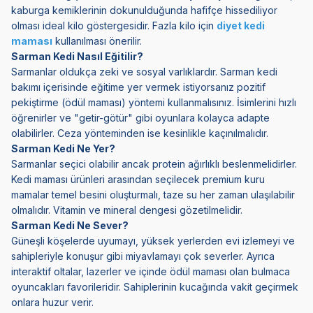
kaburga kemiklerinin dokunulduğunda hafifçe hissediliyor
olması ideal kilo göstergesidir. Fazla kilo için
diyet kedi
maması
kullanılması önerilir.
Sarman Kedi Nasıl Eğitilir?
Sarmanlar oldukça zeki ve sosyal varlıklardır. Sarman kedi
bakımı içerisinde eğitime yer vermek istiyorsanız pozitif
pekiştirme (ödül maması) yöntemi kullanmalısınız. İsimlerini hızlı
öğrenirler ve "getir-götür" gibi oyunlara kolayca adapte
olabilirler. Ceza yönteminden ise kesinlikle kaçınılmalıdır.
Sarman Kedi Ne Yer?
Sarmanlar seçici olabilir ancak protein ağırlıklı beslenmelidirler.
Kedi maması ürünleri arasından seçilecek premium kuru
mamalar temel besini oluşturmalı, taze su her zaman ulaşılabilir
olmalıdır. Vitamin ve mineral dengesi gözetilmelidir.
Sarman Kedi Ne Sever?
Güneşli köşelerde uyumayı, yüksek yerlerden evi izlemeyi ve
sahipleriyle konuşur gibi miyavlamayı çok severler. Ayrıca
interaktif oltalar, lazerler ve içinde ödül maması olan bulmaca
oyuncakları favorileridir. Sahiplerinin kucağında vakit geçirmek
onlara huzur verir.