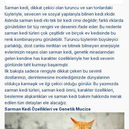
Sarman kedi, dikkat çekici olan turuncu ve sarı tonlardaki
tüyleriyle, sevecen ve sosyal yapılarıyla bilinen kedi ırkıdır.
Aslında sarman kedi ırkı tek bir kedi cinsi değildir; farklı ırklarda
görülebilen bir tüy rengini ve desenini ifade eder. Bu nedenle
sarman kedi türleri çok çeşitlidir ve birçok ev kedisinde bu
renk kombinasyonu görülebilir. Turuncu tüylerinin büyüleyici
parlaklığı, dost canlısı mırıltıları ve bitmek bilmeyen enerjisiyle
evlerimizin neşesi olan sarman kedi, genetik miraslarından
gelen kendine has karakter özellikleriyle her kedi severin
gönlünde taht kurmayı başarmıştır.
İlk bakışta sadece rengiyle dikkat çeken bu sevimli
dostlarımızı, derinlemesine incelediğimizde dünyalarının
oldukça karmaşık ve ilgi çekici olduğu görülür. Bu yazımızda
sarman kedi türleri, sarman kedi ömrü, karakter özellikleri,
beslenme alışkanlıkları ve sarman kedi bakımı hakkında merak
edilen tüm detayları ele alacağız.
Sarman Kedi Özellikleri ve Genetik Mucize