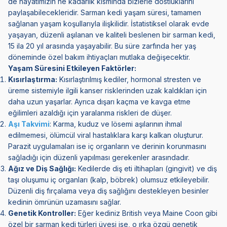
de hayatımızın ne kadarlık kısmında bizlerle dostluklarını
paylaşabilecekleridir. Sarman kedi yaşam süresi, tamamen
sağlanan yaşam koşullarıyla ilişkilidir. İstatistiksel olarak evde
yaşayan, düzenli aşılanan ve kaliteli beslenen bir sarman kedi,
15 ila 20 yıl arasında yaşayabilir. Bu süre zarfında her yaş
döneminde özel bakım ihtiyaçları mutlaka değişecektir.
Yaşam Süresini Etkileyen Faktörler:
Kısırlaştırma:
Kısırlaştırılmış kediler, hormonal stresten ve
üreme sistemiyle ilgili kanser risklerinden uzak kaldıkları için
daha uzun yaşarlar. Ayrıca dışarı kaçma ve kavga etme
eğilimleri azaldığı için yaralanma riskleri de düşer.
Aşı Takvimi
: Karma, kuduz ve lösemi aşılarının ihmal
edilmemesi, ölümcül viral hastalıklara karşı kalkan oluşturur.
Parazit uygulamaları ise iç organların ve derinin korunmasını
sağladığı için düzenli yapılması gerekenler arasındadır.
Ağız ve Diş Sağlığı:
Kedilerde diş eti iltihapları (gingivit) ve diş
taşı oluşumu iç organları (kalp, böbrek) olumsuz etkileyebilir.
Düzenli diş fırçalama veya diş sağlığını destekleyen besinler
kedinin ömrünün uzamasını sağlar.
Genetik Kontroller:
Eğer kediniz British veya Maine Coon gibi
özel bir sarman kedi türleri üyesi ise, o ırka özgü genetik