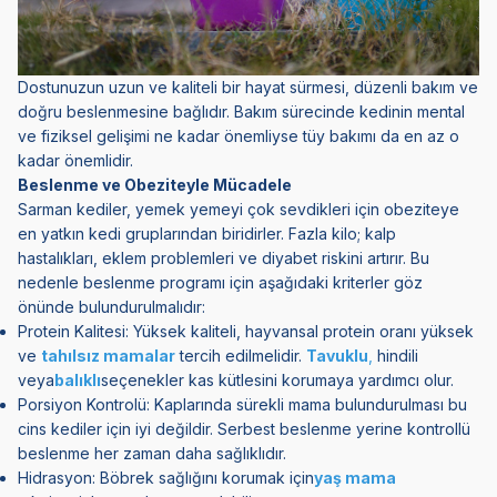
Dostunuzun uzun ve kaliteli bir hayat sürmesi, düzenli bakım ve
doğru beslenmesine bağlıdır. Bakım sürecinde kedinin mental
ve fiziksel gelişimi ne kadar önemliyse tüy bakımı da en az o
kadar önemlidir.
Beslenme ve Obeziteyle Mücadele
Sarman kediler, yemek yemeyi çok sevdikleri için obeziteye
en yatkın kedi gruplarından biridirler. Fazla kilo; kalp
hastalıkları, eklem problemleri ve diyabet riskini artırır. Bu
nedenle beslenme programı için aşağıdaki kriterler göz
önünde bulundurulmalıdır:
Protein Kalitesi: Yüksek kaliteli, hayvansal protein oranı yüksek
ve
tahılsız mamalar
tercih edilmelidir.
Tavuklu
,
hindili
veya
balıklı
seçenekler kas kütlesini korumaya yardımcı olur.
Porsiyon Kontrolü: Kaplarında sürekli mama bulundurulması bu
cins kediler için iyi değildir. Serbest beslenme yerine kontrollü
beslenme her zaman daha sağlıklıdır.
Hidrasyon: Böbrek sağlığını korumak için
yaş mama