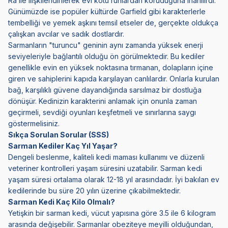
Ra ile ilişkilendirilerek evi kötü ruhlardan koruduğuna inanılırdı.
Günümüzde ise popüler kültürde Garfield gibi karakterlerle
tembelliği ve yemek aşkını temsil etseler de, gerçekte oldukça
çalışkan avcılar ve sadık dostlardır.
Sarmanların "turuncu" geninin aynı zamanda yüksek enerji
seviyeleriyle bağlantılı olduğu ön görülmektedir. Bu kediler
genellikle evin en yüksek noktasına tırmanan, dolapların içine
giren ve sahiplerini kapıda karşılayan canlılardır. Onlarla kurulan
bağ, karşılıklı güvene dayandığında sarsılmaz bir dostluğa
dönüşür. Kedinizin karakterini anlamak için onunla zaman
geçirmeli, sevdiği oyunları keşfetmeli ve sınırlarına saygı
göstermelisiniz.
Sıkça Sorulan Sorular (SSS)
Sarman Kediler Kaç Yıl Yaşar?
Dengeli beslenme, kaliteli kedi maması kullanımı ve düzenli
veteriner kontrolleri yaşam süresini uzatabilir. Sarman kedi
yaşam süresi ortalama olarak 12-18 yıl arasındadır. İyi bakılan ev
kedilerinde bu süre 20 yılın üzerine çıkabilmektedir.
Sarman Kedi Kaç Kilo Olmalı?
Yetişkin bir sarman kedi, vücut yapısına göre 3.5 ile 6 kilogram
arasında değişebilir. Sarmanlar obeziteye meyilli olduğundan,