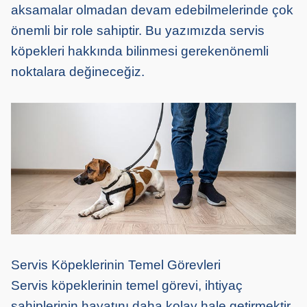
aksamalar olmadan devam edebilmelerinde çok
önemli bir role sahiptir. Bu yazımızda servis
köpekleri hakkında
bilinmesi gereken
önemli
noktalara değineceğiz.
Servis Köpeklerinin Temel Görevleri
Servis köpeklerinin temel
görevi
,
ihtiyaç
sahipler
inin hayatını
daha kolay hale getirmek
tir
.