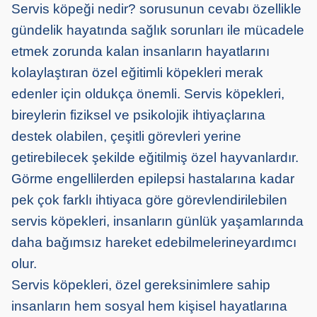
Servis köpeği nedir? sorusunun cevabı özellikle
gündelik hayatında sağlık sorunları ile mücadele
etmek zorunda kalan
insanları
n hayatlarını
kolaylaştıran özel eğitimli köpekleri merak
edenler için oldukça önemli. Servis köpekleri,
bireylerin fiziksel ve psikolojik
ihtiyaçlarına
destek olabilen, çeşitli görevleri yerine
getirebilecek şekilde eğitilmiş özel hayvanlardır.
Görme engellilerden epilepsi hastalarına kadar
pek çok farklı ihtiyaca göre görevlendirilebilen
servis
köpekler
i
, insanların günlük yaşamlarında
daha
bağımsız hareket edebilmelerin
e
yardımcı
olur
.
Servis köpekleri, özel gereksinimlere sahip
insanların hem sosyal hem kişisel haya
tlarına