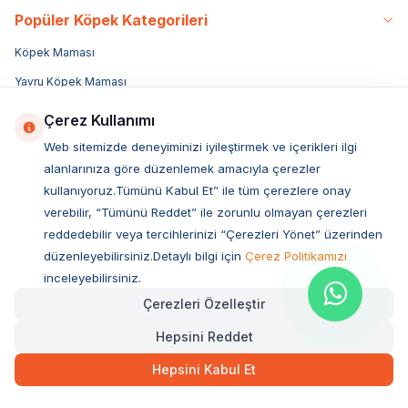
Popüler Köpek Kategorileri
Köpek Maması
Yavru Köpek Maması
Yetişkin Köpek Maması
Çerez Kullanımı
Yaşlı Köpek Maması
Web sitemizde deneyiminizi iyileştirmek ve içerikleri ilgi
alanlarınıza göre düzenlemek amacıyla çerezler
Özel Irk Köpek Mamaları
kullanıyoruz.Tümünü Kabul Et” ile tüm çerezlere onay
Küçük Irk Köpek Mamaları
verebilir, “Tümünü Reddet” ile zorunlu olmayan çerezleri
Köpek Konservesi & Yaş Mama
reddedebilir veya tercihlerinizi “Çerezleri Yönet” üzerinden
düzenleyebilirsiniz.Detaylı bilgi için
Çerez Politikamızı
Köpek Kemikleri
inceleyebilirsiniz.
Köpek Ödül Maması
Çerezleri Özelleştir
Köpek Taşıma Çantası
Hepsini Reddet
Köpek Oyuncakları
Hepsini Kabul Et
Köpek Mama Kabı
Köpek Tasması