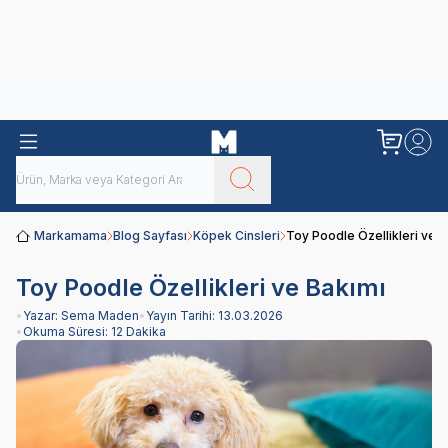
Obivan
Yenilenen Obivan 2 KG Kedi Mamaları ile tanışın!
Markamama
Blog Sayfası
Köpek Cinsleri
Toy Poodle Özellikleri ve B
Toy Poodle Özellikleri ve Bakımı
•
Yazar:
Sema Maden
•
Yayın Tarihi:
13.03.2026
•
Okuma Süresi:
12 Dakika