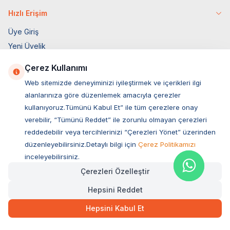
Hızlı Erişim
Üye Giriş
Yeni Üyelik
Orijinal Ürün Garantisi
Çerez Kullanımı
Hakkımızda
Web sitemizde deneyiminizi iyileştirmek ve içerikleri ilgi
Bize Ulaşın
alanlarınıza göre düzenlemek amacıyla çerezler
Hesap Bilgileri
kullanıyoruz.Tümünü Kabul Et” ile tüm çerezlere onay
Sepetim
verebilir, “Tümünü Reddet” ile zorunlu olmayan çerezleri
reddedebilir veya tercihlerinizi “Çerezleri Yönet” üzerinden
Blog Sayfası
düzenleyebilirsiniz.Detaylı bilgi için
Çerez Politikamızı
Müşteri Hizmetleri
inceleyebilirsiniz.
Özel Sayfalar
Çerezleri Özelleştir
4 Ekim Özel
Hepsini Reddet
Markalar
Hepsini Kabul Et
Tüy Savaşları
Socar İş Birliği