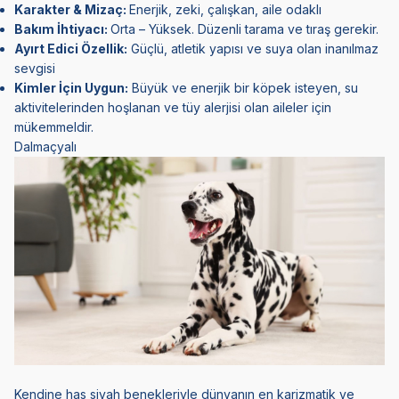
Karakter & Mizaç:
Enerjik, zeki, çalışkan, aile odaklı
Bakım İhtiyacı:
Orta – Yüksek. Düzenli tarama ve tıraş gerekir.
Ayırt Edici Özellik:
Güçlü, atletik yapısı ve suya olan inanılmaz
sevgisi
Kimler İçin Uygun:
Büyük ve enerjik bir köpek isteyen, su
aktivitelerinden hoşlanan ve tüy alerjisi olan aileler için
mükemmeldir.
Dalmaçyalı
Kendine has siyah benekleriyle dünyanın en karizmatik ve