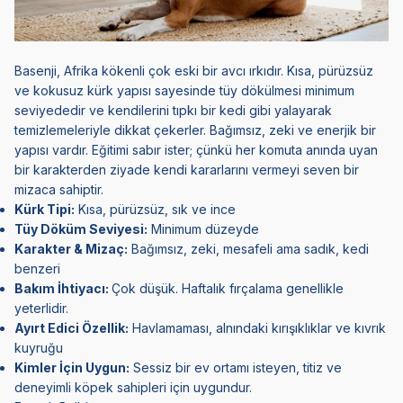
Basenji
, Afrika kökenli çok eski bir avcı ırkıdır. Kısa, pürüzsüz
ve kokusuz kürk yapısı sayesinde tüy dökülmesi minimum
seviyededir ve kendilerini tıpkı bir kedi gibi yalayarak
temizlemeleriyle dikkat çekerler. Bağımsız, zeki ve enerjik bir
yapısı vardır. Eğitimi sabır ister; çünkü her komuta anında uyan
bir karakterden ziyade kendi kararlarını vermeyi seven bir
mizaca sahiptir.
Kürk Tipi:
Kısa, pürüzsüz, sık ve ince
Tüy Döküm Seviyesi:
Minimum düzeyde
Karakter & Mizaç:
Bağımsız, zeki, mesafeli ama sadık, kedi
benzeri
Bakım İhtiyacı:
Çok düşük. Haftalık fırçalama genellikle
yeterlidir.
Ayırt Edici Özellik:
Havlamaması, alnındaki kırışıklıklar ve kıvrık
kuyruğu
Kimler İçin Uygun:
Sessiz bir ev ortamı isteyen, titiz ve
deneyimli köpek sahipleri için uygundur.