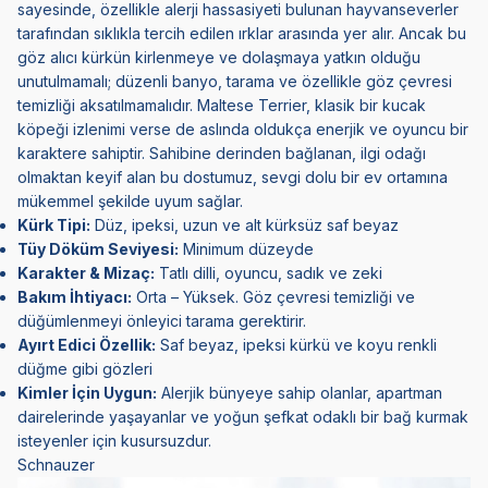
sayesinde, özellikle alerji hassasiyeti bulunan hayvanseverler
tarafından sıklıkla tercih edilen ırklar arasında yer alır. Ancak bu
göz alıcı kürkün kirlenmeye ve dolaşmaya yatkın olduğu
unutulmamalı; düzenli banyo, tarama ve özellikle göz çevresi
temizliği aksatılmamalıdır. Maltese Terrier, klasik bir kucak
köpeği izlenimi verse de aslında oldukça enerjik ve oyuncu bir
karaktere sahiptir. Sahibine derinden bağlanan, ilgi odağı
olmaktan keyif alan bu dostumuz, sevgi dolu bir ev ortamına
mükemmel şekilde uyum sağlar.
Kürk Tipi:
Düz, ipeksi, uzun ve alt kürksüz saf beyaz
Tüy Döküm Seviyesi:
Minimum düzeyde
Karakter & Mizaç:
Tatlı dilli, oyuncu, sadık ve zeki
Bakım İhtiyacı:
Orta – Yüksek. Göz çevresi temizliği ve
düğümlenmeyi önleyici tarama gerektirir.
Ayırt Edici Özellik:
Saf beyaz, ipeksi kürkü ve koyu renkli
düğme gibi gözleri
Kimler İçin Uygun:
Alerjik bünyeye sahip olanlar, apartman
dairelerinde yaşayanlar ve yoğun şefkat odaklı bir bağ kurmak
isteyenler için kusursuzdur.
Schnauzer