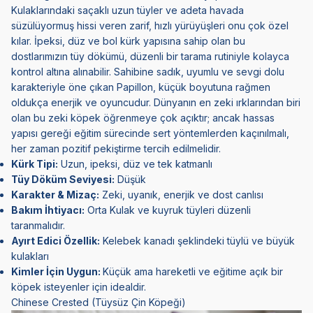
Kulaklarındaki saçaklı uzun tüyler ve adeta havada
süzülüyormuş hissi veren zarif, hızlı yürüyüşleri onu çok özel
kılar. İpeksi, düz ve bol kürk yapısına sahip olan bu
dostlarımızın tüy dökümü, düzenli bir tarama rutiniyle kolayca
kontrol altına alınabilir. Sahibine sadık, uyumlu ve sevgi dolu
karakteriyle öne çıkan Papillon, küçük boyutuna rağmen
oldukça enerjik ve oyuncudur. Dünyanın en zeki ırklarından biri
olan bu zeki köpek öğrenmeye çok açıktır; ancak hassas
yapısı gereği eğitim sürecinde sert yöntemlerden kaçınılmalı,
her zaman pozitif pekiştirme tercih edilmelidir.
Kürk Tipi:
Uzun, ipeksi, düz ve tek katmanlı
Tüy Döküm Seviyesi:
Düşük
Karakter & Mizaç:
Zeki, uyanık, enerjik ve dost canlısı
Bakım İhtiyacı:
Orta Kulak ve kuyruk tüyleri düzenli
taranmalıdır.
Ayırt Edici Özellik:
Kelebek kanadı şeklindeki tüylü ve büyük
kulakları
Kimler İçin Uygun:
Küçük ama hareketli ve eğitime açık bir
köpek isteyenler için idealdir.
Chinese Crested (Tüysüz Çin Köpeği)