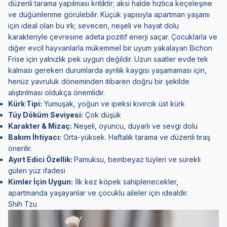
düzenli tarama yapılması kritiktir; aksi halde hızlıca keçeleşme
ve düğümlenme görülebilir. Küçük yapısıyla apartman yaşamı
için ideal olan bu ırk; sevecen, neşeli ve hayat dolu
karakteriyle çevresine adeta pozitif enerji saçar. Çocuklarla ve
diğer evcil hayvanlarla mükemmel bir uyum yakalayan Bichon
Frise için yalnızlık pek uygun değildir. Uzun saatler evde tek
kalması gereken durumlarda ayrılık kaygısı yaşamaması için,
henüz yavruluk döneminden itibaren doğru bir şekilde
alıştırılması oldukça önemlidir.
Kürk Tipi:
Yumuşak, yoğun ve ipeksi kıvırcık üst kürk
Tüy Döküm Seviyesi:
Çok düşük
Karakter & Mizaç:
Neşeli, oyuncu, duyarlı ve sevgi dolu
Bakım İhtiyacı:
Orta-yüksek. Haftalık tarama ve düzenli tıraş
önerilir.
Ayırt Edici Özellik:
Pamuksu, bembeyaz tüyleri ve sürekli
gülen yüz ifadesi
Kimler İçin Uygun:
İlk kez köpek sahiplenecekler,
apartmanda yaşayanlar ve çocuklu aileler için idealdir.
Shih Tzu