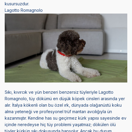
kusursuzdur.
Lagotto Romagnolo
Sıkı, kıvırcık ve yün benzeri benzersiz tüyleriyle Lagotto
Romagnolo, tüy dökümü en düşük köpek cinsleri arasında yer
alır. İtalya kökenli olan bu özel ırk, dünyada olağanüstü koku
alma yeteneği ve profesyonel trüf mantarı avcılığıyla ün
kazanmıştır. Kendine has su geçirmez kürk yapısı sayesinde ev
içinde neredeyse hiç tüy problemi yaşatmaz; dökülen ölü
tüyler kürkün sıkı dokusunda hapsolur. Ancak bu durum,