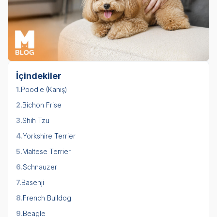
İçindekiler
1.
Poodle (Kaniş)
2.
Bichon Frise
3.
Shih Tzu
4.
Yorkshire Terrier
5.
Maltese Terrier
6.
Schnauzer
7.
Basenji
8.
French Bulldog
9.
Beagle