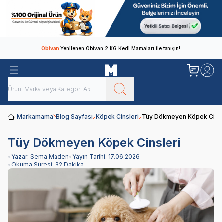
Obivan
Yenilenen Obivan 2 KG Kedi Mamaları ile tanışın!
Markamama
Blog Sayfası
Köpek Cinsleri
Tüy Dökmeyen Köpek Cinsl
Tüy Dökmeyen Köpek Cinsleri
•
Yazar:
Sema Maden
•
Yayın Tarihi:
17.06.2026
•
Okuma Süresi:
32 Dakika