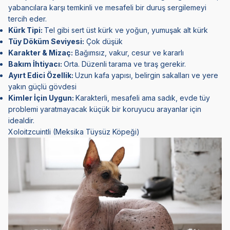
yabancılara karşı temkinli ve mesafeli bir duruş sergilemeyi
tercih eder.
Kürk Tipi:
Tel gibi sert üst kürk ve yoğun, yumuşak alt kürk
Tüy Döküm Seviyesi:
Çok düşük
Karakter & Mizaç:
Bağımsız, vakur, cesur ve kararlı
Bakım İhtiyacı:
Orta. Düzenli tarama ve tıraş gerekir.
Ayırt Edici Özellik:
Uzun kafa yapısı, belirgin sakalları ve yere
yakın güçlü gövdesi
Kimler İçin Uygun:
Karakterli, mesafeli ama sadık, evde tüy
problemi yaratmayacak küçük bir koruyucu arayanlar için
idealdir.
Xoloitzcuintli (Meksika Tüysüz Köpeği)