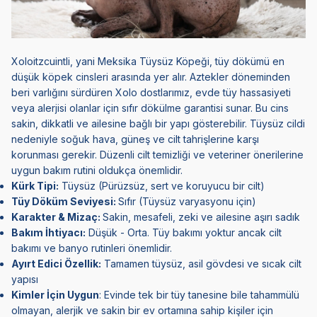
Xoloitzcuintli, yani Meksika Tüysüz Köpeği, tüy dökümü en
düşük köpek cinsleri arasında yer alır. Aztekler döneminden
beri varlığını sürdüren Xolo dostlarımız, evde tüy hassasiyeti
veya alerjisi olanlar için sıfır dökülme garantisi sunar. Bu cins
sakin, dikkatli ve ailesine bağlı bir yapı gösterebilir. Tüysüz cildi
nedeniyle soğuk hava, güneş ve cilt tahrişlerine karşı
korunması gerekir. Düzenli cilt temizliği ve veteriner önerilerine
uygun bakım rutini oldukça önemlidir.
Kürk Tipi:
Tüysüz (Pürüzsüz, sert ve koruyucu bir cilt)
Tüy Döküm Seviyesi:
Sıfır (Tüysüz varyasyonu için)
Karakter & Mizaç:
Sakin, mesafeli, zeki ve ailesine aşırı sadık
Bakım İhtiyacı:
Düşük - Orta. Tüy bakımı yoktur ancak cilt
bakımı ve banyo rutinleri önemlidir.
Ayırt Edici Özellik:
Tamamen tüysüz, asil gövdesi ve sıcak cilt
yapısı
Kimler İçin Uygun
: Evinde tek bir tüy tanesine bile tahammülü
olmayan, alerjik ve sakin bir ev ortamına sahip kişiler için