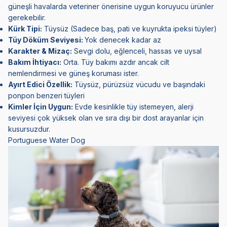
güneşli havalarda veteriner önerisine uygun koruyucu ürünler
gerekebilir.
Kürk Tipi:
Tüysüz (Sadece baş, pati ve kuyrukta ipeksi tüyler)
Tüy Döküm Seviyesi:
Yok denecek kadar az
Karakter & Mizaç:
Sevgi dolu, eğlenceli, hassas ve uysal
Bakım İhtiyacı:
Orta. Tüy bakımı azdır ancak cilt
nemlendirmesi ve güneş koruması ister.
Ayırt Edici Özellik:
Tüysüz, pürüzsüz vücudu ve başındaki
ponpon benzeri tüyleri
Kimler İçin Uygun:
Evde kesinlikle tüy istemeyen, alerji
seviyesi çok yüksek olan ve sıra dışı bir dost arayanlar için
kusursuzdur.
Portuguese Water Dog