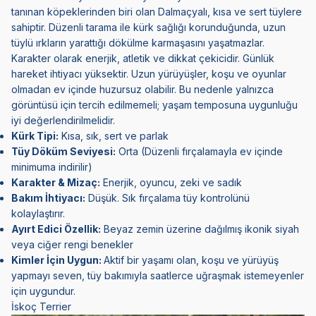
tanınan köpeklerinden biri olan
Dalmaçyalı
, kısa ve sert tüylere
sahiptir. Düzenli tarama ile kürk sağlığı korunduğunda, uzun
tüylü ırkların yarattığı dökülme karmaşasını yaşatmazlar.
Karakter olarak enerjik, atletik ve dikkat çekicidir. Günlük
hareket ihtiyacı yüksektir. Uzun yürüyüşler, koşu ve oyunlar
olmadan ev içinde huzursuz olabilir. Bu nedenle yalnızca
görüntüsü için tercih edilmemeli; yaşam temposuna uygunluğu
iyi değerlendirilmelidir.
Kürk Tipi:
Kısa, sık, sert ve parlak
Tüy Döküm Seviyesi:
Orta (Düzenli fırçalamayla ev içinde
minimuma indirilir)
Karakter & Mizaç:
Enerjik, oyuncu, zeki ve sadık
Bakım İhtiyacı:
Düşük. Sık fırçalama tüy kontrolünü
kolaylaştırır.
Ayırt Edici Özellik:
Beyaz zemin üzerine dağılmış ikonik siyah
veya ciğer rengi benekler
Kimler İçin Uygun:
Aktif bir yaşamı olan, koşu ve yürüyüş
yapmayı seven, tüy bakımıyla saatlerce uğraşmak istemeyenler
için uygundur.
İskoç Terrier