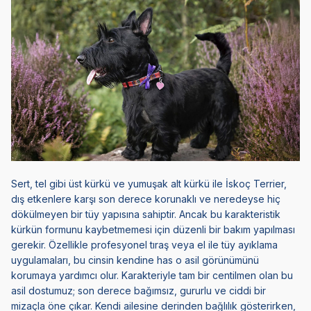
Sert, tel gibi üst kürkü ve yumuşak alt kürkü ile İskoç Terrier,
dış etkenlere karşı son derece korunaklı ve neredeyse hiç
dökülmeyen bir tüy yapısına sahiptir. Ancak bu karakteristik
kürkün formunu kaybetmemesi için düzenli bir bakım yapılması
gerekir. Özellikle profesyonel tıraş veya el ile tüy ayıklama
uygulamaları, bu cinsin kendine has o asil görünümünü
korumaya yardımcı olur. Karakteriyle tam bir centilmen olan bu
asil dostumuz; son derece bağımsız, gururlu ve ciddi bir
mizaçla öne çıkar. Kendi ailesine derinden bağlılık gösterirken,