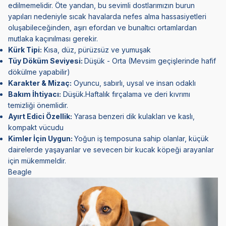
edilmemelidir. Öte yandan, bu sevimli dostlarımızın burun
yapıları nedeniyle sıcak havalarda nefes alma hassasiyetleri
oluşabileceğinden, aşırı efordan ve bunaltıcı ortamlardan
mutlaka kaçınılması gerekir.
Kürk Tipi:
Kısa, düz, pürüzsüz ve yumuşak
Tüy Döküm Seviyesi:
Düşük - Orta (Mevsim geçişlerinde hafif
dökülme yapabilir)
Karakter & Mizaç:
Oyuncu, sabırlı, uysal ve insan odaklı
Bakım İhtiyacı:
Düşük.Haftalık fırçalama ve deri kıvrımı
temizliği önemlidir.
Ayırt Edici Özellik:
Yarasa benzeri dik kulakları ve kaslı,
kompakt vücudu
Kimler İçin Uygun:
Yoğun iş temposuna sahip olanlar, küçük
dairelerde yaşayanlar ve sevecen bir kucak köpeği arayanlar
için mükemmeldir.
Beagle