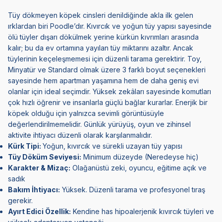
Tüy dökmeyen köpek cinsleri denildiğinde akla ilk gelen
ırklardan biri
Poodle’dır
. Kıvırcık ve yoğun tüy yapısı sayesinde
ölü tüyler dışarı dökülmek yerine kürkün kıvrımları arasında
kalır; bu da ev ortamına yayılan tüy miktarını azaltır. Ancak
tüylerinin keçeleşmemesi için düzenli tarama gerektirir. Toy,
Minyatür ve Standard olmak üzere 3 farklı boyut seçenekleri
sayesinde hem apartman yaşamına hem de daha geniş evi
olanlar için ideal seçimdir. Yüksek zekâları sayesinde komutları
çok hızlı öğrenir ve insanlarla güçlü bağlar kurarlar. Enerjik bir
köpek olduğu için yalnızca sevimli görüntüsüyle
değerlendirilmemelidir. Günlük yürüyüş, oyun ve zihinsel
aktivite ihtiyacı düzenli olarak karşılanmalıdır.
Kürk Tipi:
Yoğun, kıvırcık ve sürekli uzayan tüy yapısı
Tüy Döküm Seviyesi:
Minimum düzeyde (Neredeyse hiç)
Karakter & Mizaç:
Olağanüstü zeki, oyuncu, eğitime açık ve
sadık
Bakım İhtiyacı:
Yüksek. Düzenli tarama ve profesyonel tıraş
gerekir.
Ayırt Edici Özellik:
Kendine has hipoalerjenik kıvırcık tüyleri ve