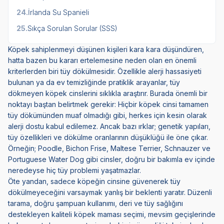
24.
İrlanda Su Spanieli
25.
Sıkça Sorulan Sorular (SSS)
Köpek sahiplenmeyi düşünen kişileri kara kara düşündüren,
hatta bazen bu kararı ertelemesine neden olan en önemli
kriterlerden biri tüy dökülmesidir. Özellikle alerji hassasiyeti
bulunan ya da ev temizliğinde pratiklik arayanlar, tüy
dökmeyen köpek cinslerini sıklıkla araştırır. Burada önemli bir
noktayı baştan belirtmek gerekir: Hiçbir köpek cinsi tamamen
tüy dökümünden muaf olmadığı gibi, herkes için kesin olarak
alerji dostu kabul edilemez. Ancak bazı ırklar; genetik yapıları,
tüy özellikleri ve dökülme oranlarının düşüklüğü ile öne çıkar.
Örneğin; Poodle, Bichon Frise, Maltese Terrier, Schnauzer ve
Portuguese Water Dog gibi cinsler, doğru bir bakımla ev içinde
neredeyse hiç tüy problemi yaşatmazlar.
Öte yandan, sadece köpeğin cinsine güvenerek tüy
dökülmeyeceğini varsaymak yanlış bir beklenti yaratır. Düzenli
tarama, doğru şampuan kullanımı, deri ve tüy sağlığını
destekleyen kaliteli köpek maması seçimi, mevsim geçişlerinde