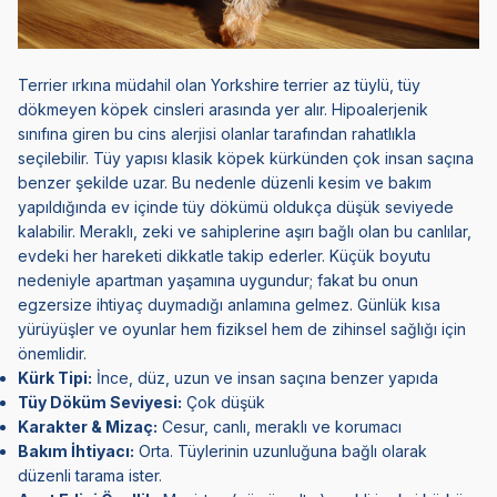
Terrier ırkına müdahil olan
Yorkshire terrier
az tüylü, tüy
dökmeyen köpek cinsleri arasında yer alır. Hipoalerjenik
sınıfına giren bu cins alerjisi olanlar tarafından rahatlıkla
seçilebilir. Tüy yapısı klasik köpek kürkünden çok insan saçına
benzer şekilde uzar. Bu nedenle düzenli kesim ve bakım
yapıldığında ev içinde tüy dökümü oldukça düşük seviyede
kalabilir. Meraklı, zeki ve sahiplerine aşırı bağlı olan bu canlılar,
evdeki her hareketi dikkatle takip ederler. Küçük boyutu
nedeniyle apartman yaşamına uygundur; fakat bu onun
egzersize ihtiyaç duymadığı anlamına gelmez. Günlük kısa
yürüyüşler ve oyunlar hem fiziksel hem de zihinsel sağlığı için
önemlidir.
Kürk Tipi:
İnce, düz, uzun ve insan saçına benzer yapıda
Tüy Döküm Seviyesi:
Çok düşük
Karakter & Mizaç:
Cesur, canlı, meraklı ve korumacı
Bakım İhtiyacı:
Orta. Tüylerinin uzunluğuna bağlı olarak
düzenli tarama ister.