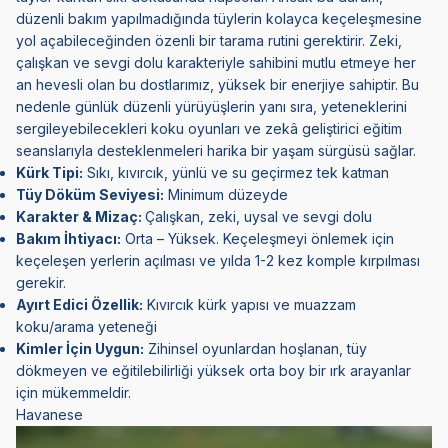
düzenli bakım yapılmadığında tüylerin kolayca keçeleşmesine
yol açabileceğinden özenli bir tarama rutini gerektirir. Zeki,
çalışkan ve sevgi dolu karakteriyle sahibini mutlu etmeye her
an hevesli olan bu dostlarımız, yüksek bir enerjiye sahiptir. Bu
nedenle günlük düzenli yürüyüşlerin yanı sıra, yeteneklerini
sergileyebilecekleri koku oyunları ve zekâ geliştirici eğitim
seanslarıyla desteklenmeleri harika bir yaşam sürgüsü sağlar.
Kürk Tipi:
Sıkı, kıvırcık, yünlü ve su geçirmez tek katman
Tüy Döküm Seviyesi:
Minimum düzeyde
Karakter & Mizaç:
Çalışkan, zeki, uysal ve sevgi dolu
Bakım İhtiyacı:
Orta – Yüksek. Keçeleşmeyi önlemek için
keçeleşen yerlerin açılması ve yılda 1-2 kez komple kırpılması
gerekir.
Ayırt Edici Özellik:
Kıvırcık kürk yapısı ve muazzam
koku/arama yeteneği
Kimler İçin Uygun:
Zihinsel oyunlardan hoşlanan, tüy
dökmeyen ve eğitilebilirliği yüksek orta boy bir ırk arayanlar
için mükemmeldir.
Havanese