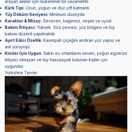
arayan aileler için mükemmel bir seçenektir.
Kürk Tipi:
Uzun, yoğun ve düz çift katmanlı
Tüy Döküm Seviyesi:
Minimum düzeyde
Karakter & Mizaç:
Sevecen, bağımsız, neşeli ve uysal
Bakım İhtiyacı:
Yüksek. Göz çevresi, yüz bölgesi ve tüy
bakımı düzenli yapılmalıdır.
Ayırt Edici Özellik:
Kasımpatı çiçeğini andıran yüz yapısı ve
asil yürüyüşü
Kimler İçin Uygun
: Sakin ev ortamlarını seven, yoğun egzersiz
ihtiyacı olmayan ve tüy hassasiyeti bulunan kişiler için
uygundur.
Yorkshire Terrier