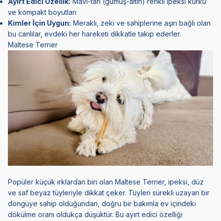
Ayırt Edici Özellik:
Mavi-tan (gümüş-altın) renkli ipeksi kürkü
ve kompakt boyutları
Kimler İçin Uygun:
Meraklı, zeki ve sahiplerine aşırı bağlı olan
bu canlılar, evdeki her hareketi dikkatle takip ederler.
Maltese Terrier
Popüler küçük ırklardan biri olan
Maltese Terrier
, ipeksi, düz
ve saf beyaz tüyleriyle dikkat çeker. Tüyleri sürekli uzayan bir
döngüye sahip olduğundan, doğru bir bakımla ev içindeki
dökülme oranı oldukça düşüktür. Bu ayırt edici özelliği