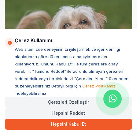
Çerez Kullanımı
Web sitemizde deneyiminizi iyileştirmek ve içerikleri ilgi
alanlarınıza göre düzenlemek amacıyla çerezler
kullanıyoruz.Tümünü Kabul Et” ile tüm çerezlere onay
verebilir, “Tümünü Reddet” ile zorunlu olmayan çerezleri
Küba’nın ulusal köpeği olan sevimli
Havanese
; uzun, yumuşak
reddedebilir veya tercihlerinizi “Çerezleri Yönet” üzerinden
ve ipeksi tüyleriyle dikkat çeken, az tüy döken hipoalerjenik
düzenleyebilirsiniz.Detaylı bilgi için
Çerez Politikamızı
küçük ırk köpeklerden biridir. Ev yaşamında tüy döküm oranı
inceleyebilirsiniz.
genellikle çok düşük olsa da, o zarif ve ipeksi kürk yapısı
düzenli taranmadığında kolayca karışabilir. Bu nedenle
Çerezleri Özelleştir
Havanese, tüy dökmeyen bir ırk olmasına rağmen düzenli
Hepsini Reddet
tarama ve bakım sorumluluğu isteyen bir cinstir. Oyuncu, neşeli
ve son derece nazik doğasıyla öne çıkan bu sevimli
Hepsini Kabul Et
dostlarımız, çocuklarla ve diğer evcil hayvanlarla kusursuz
bağlar kurarlar. İnsanlarla vakit geçirmekten büyük keyif alan