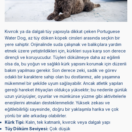
Kıvırcık ya da dalgalı tüy yapısıyla dikkat çeken Portuguese
Water Dog, az tüy döken köpek cinsleri arasında seçkin bir
yere sahiptir. Orijinalinde suda çalışmak ve balıkçılara yardım
etmek üzere yetiştirildikleri için, kürkleri suya karşı son derece
dirençli ve koruyucudur. Tüyleri dökülmeye daha az eğilimli
olsa da, bu yoğun ve sağlıklı kürk yapısını korumak için düzenli
bakım yapılması gerekir. Son derece zeki, sadık ve görev
odaklı bir karaktere sahip olan bu dostlarımız, aile yaşamına
mükemmel bir şekilde uyum sağlayabilir. Ancak atletik yapıları
gereği hareket ihtiyaçları oldukça yüksektir; bu nedenle günlük
uzun yürüyüşler, oyunlar ve mümkünse yüzme gibi aktivitelerle
enerjilerini atmaları desteklenmelidir. Yüksek zekası ve
eğitilebilirliği sayesinde, doğru bir yaklaşımla harika ve çok
yönlü bir aile arkadaşı olabilirler.
Kürk Tipi:
Kalın, tek katmanlı, kıvırcık veya dalgalı yapı
Tüy Döküm Seviyesi:
Çok düşük