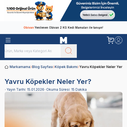
Obivan
Yenilenen Obivan 2 KG Kedi Mamaları ile tanışın!
Markamama
Blog Sayfası
Köpek Bakımı
Yavru Köpekler Neler Yer?
Yavru Köpekler Neler Yer?
•
Yayın Tarihi:
15.01.2026
•
Okuma Süresi:
15 Dakika