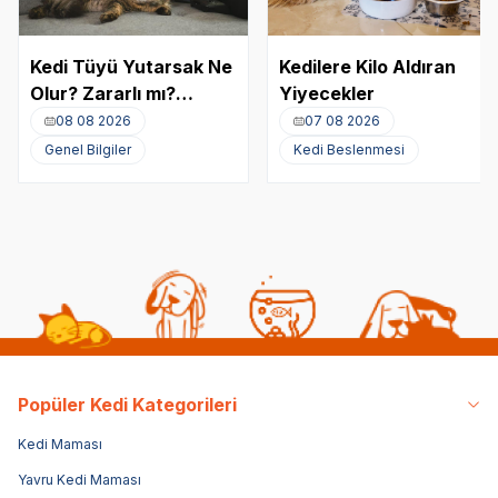
Kedi Tüyü Yutarsak Ne
Kedilere Kilo Aldıran
Olur? Zararlı mı?
Yiyecekler
Akciğere Kedi Tüyü
08 08 2026
07 08 2026
Kaçması
Genel Bilgiler
Kedi Beslenmesi
Popüler Kedi Kategorileri
Kedi Maması
Yavru Kedi Maması