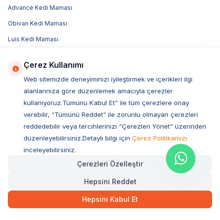
Advance Kedi Maması
Obivan Kedi Maması
Luis Kedi Maması
Acana Kedi Maması
Çerez Kullanımı
Hill's Kedi Maması
Web sitemizde deneyiminizi iyileştirmek ve içerikleri ilgi
Bozita Kedi Maması
alanlarınıza göre düzenlemek amacıyla çerezler
Pro Plan Kedi Maması
kullanıyoruz.Tümünü Kabul Et” ile tüm çerezlere onay
verebilir, “Tümünü Reddet” ile zorunlu olmayan çerezleri
Royal Canin Kedi Maması
reddedebilir veya tercihlerinizi “Çerezleri Yönet” üzerinden
N&D Kedi Maması
düzenleyebilirsiniz.Detaylı bilgi için
Çerez Politikamızı
inceleyebilirsiniz.
Popüler Köpek Kategorileri
Çerezleri Özelleştir
Köpek Maması
Hepsini Reddet
Yavru Köpek Maması
Hepsini Kabul Et
Yetişkin Köpek Maması
Yaşlı Köpek Maması