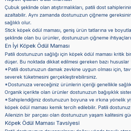
Çubuk şeklinde olan atıştırmalıkları, patili dost sahiplerin
azaltabilir. Aynı zamanda dostunuzun çiğneme gereksinimin
sağlıklı olur.
Stick köpek ödül maması, geniş ürün tatlarına ve boyutları
şeklinde olan bu ürünler, dostunuzun çiğneme ihtiyaçlarını
En İyi Köpek Ödül Maması
Patili dostunuzun sağlığı için köpek ödül maması kritik b
düşer. Bu noktada dikkat edilmesi gereken bazı hususlar y
*Patili dostunuzun damak zevkine uygun olması için, tavuklu
severek tüketmesini gerçekleştirebilirsiniz.
*Dostunuza vereceğiniz ürünlerin içeriği genellikle sağlık
Organik içerikte olan ürünler dostunuzun bağışıklık sist
*Sahiplendiğiniz dostunuzun boyuna ve ırkına yönelik yiy
köpek ödül maması kemik tercih edilebilir. Patili dostunuz
Ailenizin bir parçası olan dostunuzun yaşam kalitesini gü
Köpek Ödül Maması Tavsiyesi