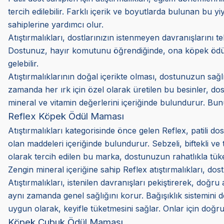
tercih edilebilir. Farklı içerik ve boyutlarda bulunan bu yi
sahiplerine yardımcı olur.
Atıştırmalıkları, dostlarınızın istenmeyen davranışlarını t
Dostunuz, hayır komutunu öğrendiğinde, ona köpek ödül ma
gelebilir.
Atıştırmalıklarının doğal içerikte olması, dostunuzun sağlığ
zamanda her ırk için özel olarak üretilen bu besinler, dos
mineral ve vitamin değerlerini içeriğinde bulundurur. Bunun
Reflex Köpek Ödül Maması
Atıştırmalıkları kategorisinde önce gelen Reflex, patili dos
olan maddeleri içeriğinde bulundurur. Sebzeli, biftekli v
olarak tercih edilen bu marka, dostunuzun rahatlıkla tüke
Zengin mineral içeriğine sahip Reflex atıştırmalıkları, dos
Atıştırmalıkları, istenilen davranışları pekiştirerek, doğr
aynı zamanda genel sağlığını korur. Bağışıklık sistemini de
uygun olarak, keyifle tüketmesini sağlar. Onlar için doğru 
Köpek Çubuk Ödül Maması