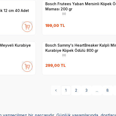
Bosch Frutees Yaban Mersinli Köpek Ö
Maması 200 gr
k 12 cm 40 Adet
(0)
27
SKT
1.03.2027
199,00
TL
Yetkili
Satıcı
Hızlı Teslimat
 Meyveli Kurabiye
Bosch Sammy's HeartBreaker Kalpli Mi
Kurabiye Köpek Ödülü 800 gr
(0)
299,00
TL
1
2
3
...
8
inin vazgeçilmez bir parçasıdır. Günlük yaşamlarında, dostları