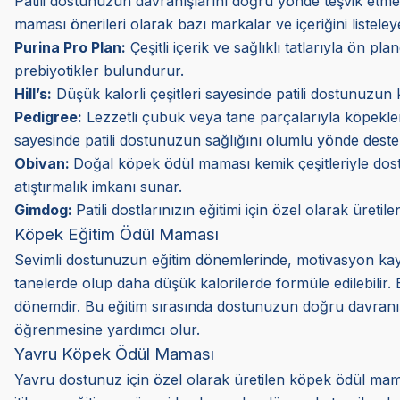
Patili dostunuzun davranışlarını doğru yönde teşvik etme 
maması önerileri olarak bazı markalar ve içeriğini listeley
Purina Pro Plan:
Çeşitli içerik ve sağlıklı tatlarıyla ön pl
prebiyotikler bulundurur.
Hill’s:
Düşük kalorli çeşitleri sayesinde patili dostunuzun k
Pedigree:
Lezzetli çubuk veya tane parçalarıyla köpekler
sayesinde patili dostunuzun sağlığını olumlu yönde deste
Obivan:
Doğal köpek ödül maması kemik çeşitleriyle dostu
atıştırmalık imkanı sunar.
Gimdog:
Patili dostlarınızın eğitimi için özel olarak üretil
Köpek Eğitim Ödül Maması
Sevimli dostunuzun eğitim dönemlerinde, motivasyon kayna
tanelerde olup daha düşük kalorilerde formüle edilebilir. B
dönemdir. Bu eğitim sırasında dostunuzun doğru davranışl
öğrenmesine yardımcı olur.
Yavru Köpek Ödül Maması
Yavru dostunuz için özel olarak üretilen köpek ödül mamas