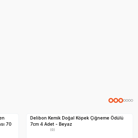
Yetkili
Satıcı
Hızlı Teslimat
Delibon Kemik Doğal Köpek Çiğneme Ödülü
ası 70
7cm 4 Adet - Beyaz
(0)