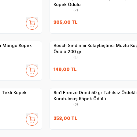
Köpek Ödülü
(7)
SKT
1.08.2026
305,00
TL
Yetkili
Satıcı
Hızlı Teslimat
ıcı Mango Köpek
Bosch Sindirimi Kolaylaştırıcı Muzlu Kö
Ödülü 200 gr
(3)
149,00
TL
Yetkili
Satıcı
Hızlı Teslimat
i Tekli Köpek
8in1 Freeze Dried 50 gr Tahılsız Ördekli
Kurutulmuş Köpek Ödülü
(0)
SKT
1.12.2026
258,00
TL
Yetkili
Satıcı
Hızlı Teslimat