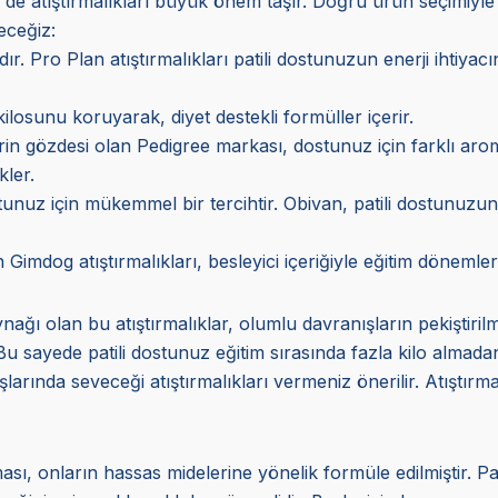
de atıştırmalıkları büyük önem taşır. Doğru ürün seçimiyle o
eceğiz:
andır. Pro Plan atıştırmalıkları patili dostunuzun enerji ihtiya
ilosunu koruyarak, diyet destekli formüller içerir.
in gözdesi olan Pedigree markası, dostunuz için farklı aro
kler.
nuz için mükemmel bir tercihtir. Obivan, patili dostunuzun 
en Gimdog atıştırmalıkları, besleyici içeriğiyle eğitim dönemleri
ğı olan bu atıştırmalıklar, olumlu davranışların pekiştiri
u sayede patili dostunuz eğitim sırasında fazla kilo almadan t
arında seveceği atıştırmalıkları vermeniz önerilir. Atıştırm
ı, onların hassas midelerine yönelik formüle edilmiştir. Pa