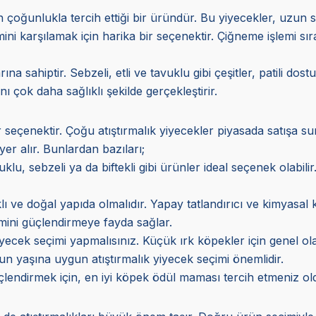
in çoğunlukla tercih ettiği bir üründür. Bu yiyecekler, uzun sü
i karşılamak için harika bir seçenektir. Çiğneme işlemi sıra
na sahiptir. Sebzeli, etli ve tavuklu gibi çeşitler, patili d
 çok daha sağlıklı şekilde gerçekleştirir.
ir seçenektir. Çoğu atıştırmalık yiyecekler piyasada satışa 
er alır. Bunlardan bazıları;
, sebzeli ya da biftekli gibi ürünler ideal seçenek olabilir.
lı ve doğal yapıda olmalıdır. Yapay tatlandırıcı ve kimyasal
emini güçlendirmeye fayda sağlar.
ecek seçimi yapmalısınız. Küçük ırk köpekler için genel ol
un yaşına uygun atıştırmalık yiyecek seçimi önemlidir.
çlendirmek için, en iyi köpek ödül maması tercih etmeniz ol