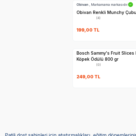
Obivan
, Markamama markasıdır.
✓
Obivan Renkli Munchy Çubu
(4)
SKT
28.03.20
199,00
TL
Yetkili
Satıcı
Hızlı Teslimat
Bosch Sammy's Fruit Slices
Köpek Ödülü 800 gr
(0)
249,00
TL
Patili dost sahipleri için atıştırmalıkları, eğitim dönemler