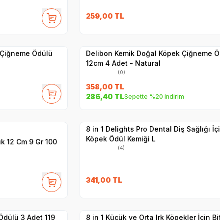
259,00
TL
Yetkili
Satıcı
Hızlı Teslimat
 Çiğneme Ödülü
Delibon Kemik Doğal Köpek Çiğneme Ö
12cm 4 Adet - Natural
(0)
358,00
TL
286,40
TL
Sepette %20 indirim
Yetkili
Satıcı
Hızlı Teslimat
8 in 1 Delights Pro Dental Diş Sağlığı İç
Köpek Ödül Kemiği L
k 12 Cm 9 Gr 100
(4)
341,00
TL
Yetkili
Satıcı
Hızlı Teslimat
Ödülü 3 Adet 119
8 in 1 Küçük ve Orta Irk Köpekler İçin Bif