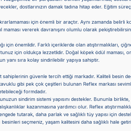
yecekler, dostlarınızın damak tadına hitap eder. Eğitim süreçle
ekrarlamaması için önemli bir araçtır. Aynı zamanda belirli ko
ması vererek davranışını olumlu olarak pekiştirebilirsiniz.
ı için önemlidir. Farklı içeriklerde olan atıştırmalıkları, çi
tunuz için oldukça lezzetlidir. Doğal köpek ödül maması, org
 yanı sıra kolay sindirilebilir yapıya sahiptir.
t sahiplerinin güvenle tercih ettiği markadır. Kaliteli besin d
e tavuklu gibi pek çok çeşitleri bulunan Reflex markası sevi
tebileceği formdadır.
tunuzun sindirim sistemi yapısını destekler. Bununla birlikte
u alışkanlıklar kazanmasına yardımcı olur. Reflex atıştırmalı
ngede tutarak, daha parlak ve sağlıklı tüy yapısı için destekl
besinleri seçmeniz, yaşam kalitesini daha sağlıklı hale getiri