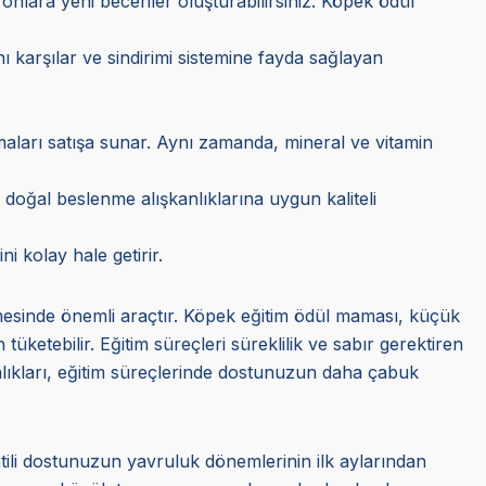
nlara yeni beceriler oluşturabilirsiniz. Köpek ödül
cını karşılar ve sindirimi sistemine fayda sağlayan
maları satışa sunar. Aynı zamanda, mineral ve vitamin
doğal beslenme alışkanlıklarına uygun kaliteli
ni kolay hale getirir.
lmesinde önemli araçtır. Köpek eğitim ödül maması, küçük
üketebilir. Eğitim süreçleri süreklilik ve sabır gerektiren
alıkları, eğitim süreçlerinde dostunuzun daha çabuk
tili dostunuzun yavruluk dönemlerinin ilk aylarından