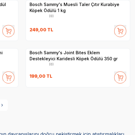
dül
Bosch Sammy's Muesli Taler Çıtır Kurabiye
Köpek Ödülü 1 kg
(0)
SKT
1.03.2027
249,00
TL
Yetkili
Satıcı
Hızlı Teslimat
ni
Bosch Sammy's Joint Bites Eklem
Destekleyici Karidesli Köpek Ödülü 350 gr
(0)
199,00
TL
nın davranışlarını doğru pekiştirmek için atıştırmalıkları