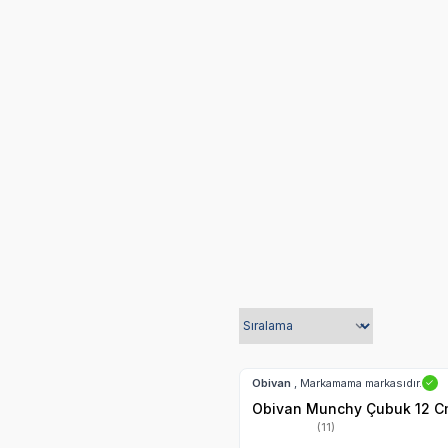
Köpek Ödül Mamaları
Hızlı Teslimat
Obivan
, Markamama markasıdır.
✓
Obivan Munchy Çubuk 12 Cm
(11)