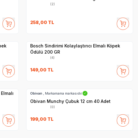
(2)
SKT
1.12.2026
258,00
TL
Yetkili
Satıcı
Hızlı Teslimat
pek
Bosch Sindirimi Kolaylaştırıcı Elmalı Köpek
Ödülü 200 GR
(4)
149,00
TL
Hızlı Teslimat
 Elmalı
Obivan
, Markamama markasıdır.
✓
Obivan Munchy Çubuk 12 cm 40 Adet
(0)
SKT
1.05.2027
199,00
TL
Yetkili
Satıcı
Hızlı Teslimat