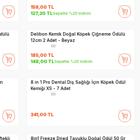
159,00
TL
127,20
TL
Sepette %20 indirim
Yetkili
Satıcı
Hızlı Teslimat
dülü
Delibon Kemik Doğal Köpek Çiğneme Ödülü
12cm 2 Adet - Beyaz
(0)
185,00
TL
148,00
TL
Sepette %20 indirim
Yetkili
Satıcı
Hızlı Teslimat
in
8 in 1 Pro Dental Diş Sağlığı İçin Köpek Ödül
Kemiği XS - 7 Adet
(0)
SKT
1.08.2026
341,00
TL
Yetkili
Satıcı
Hızlı Teslimat
tekli
8in1 Freeze Dried Tavuklu Doğal Ödül 50 Gr