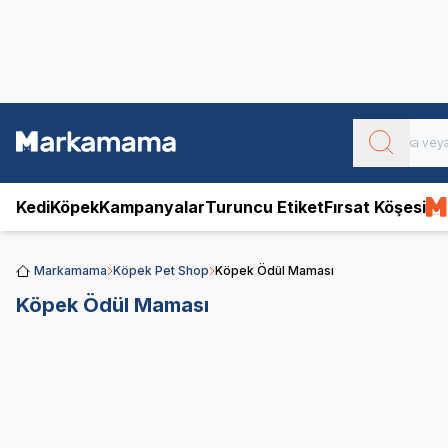
Obivan
Yenilenen Obivan 2 KG Kedi Mamaları ile tanışın!
Kedi
Köpek
Kampanyalar
Turuncu Etiket
Fırsat Köşesi
Markamama
Köpek Pet Shop
Köpek Ödül Maması
Köpek Ödül Maması