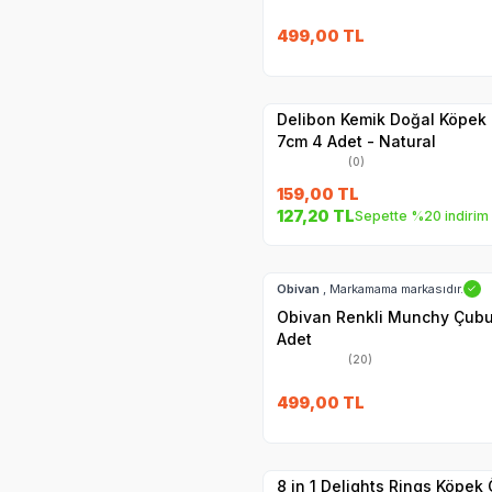
499,00
TL
Yetkili
Satıcı
Hızlı Teslimat
Delibon Kemik Doğal Köpek
7cm 4 Adet - Natural
(0)
159,00
TL
127,20
TL
Sepette %20 indirim
Hızlı Teslimat
Obivan
, Markamama markasıdır.
✓
Obivan Renkli Munchy Çubu
Adet
(20)
SKT
1.12.2027
499,00
TL
Yetkili
Satıcı
Hızlı Teslimat
8 in 1 Delights Rings Köpek 