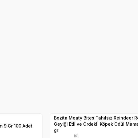
Köpek Kemiği
SKT
01.03.2027
Yetkili
Satıcı
Hızlı Teslimat
Bozita Meaty Bites Tahılsız Reindeer Ren
Geyiği Etli ve Ördekli Köpek Ödül Mam
 9 Gr 100 Adet
gr
(0)