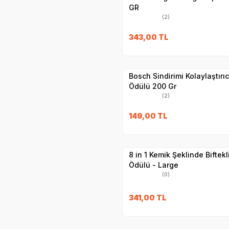
GR
(2)
SKT
1.10.2026
343,00
TL
Yetkili
Satıcı
Hızlı Teslimat
Bosch Sindirimi Kolaylaştır
Ödülü 200 Gr
(2)
SKT
1.12.2027
149,00
TL
Yetkili
Satıcı
Hızlı Teslimat
8 in 1 Kemik Şeklinde Biftekl
Ödülü - Large
(0)
341,00
TL
Hızlı Teslimat