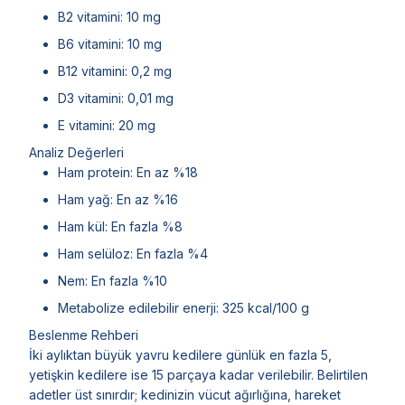
B2 vitamini: 10 mg
B6 vitamini: 10 mg
B12 vitamini: 0,2 mg
D3 vitamini: 0,01 mg
E vitamini: 20 mg
Analiz Değerleri
Ham protein: En az %18
Ham yağ: En az %16
Ham kül: En fazla %8
Ham selüloz: En fazla %4
Nem: En fazla %10
Metabolize edilebilir enerji: 325 kcal/100 g
Beslenme Rehberi
İki aylıktan büyük yavru kedilere günlük en fazla 5,
yetişkin kedilere ise 15 parçaya kadar verilebilir. Belirtilen
adetler üst sınırdır; kedinizin vücut ağırlığına, hareket