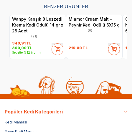
BENZER ÜRÜNLER
Wanpy Karışık 8 Lezzetli
Miamor Cream Malt -
Gim
Krema Kedi Ödülü 14 gr x
Peynir Kedi Ödülü 6X15 g
Ked
25 Adet
60
(0)
(21)
340,91
TL
219,00
TL
129
300,00
TL
Sepette %12 indirim
Popüler Kedi Kategorileri
Kedi Maması
Yavru Kedi Maması