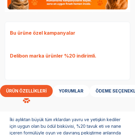
Bu ürüne özel kampanyalar
Ked
Etli
Delibon
marka ürünler %20 indirimli.
Tavu
bed
ÜRÜN ÖZELLIKLERI
YORUMLAR
ÖDEME SEÇENEKL
İki aylıktan büyük tüm ırklardan yavru ve yetişkin kediler
için uygun olan bu ödül bisküvisi, %20 tavuk eti ve nane
içeren formülüyle oyun ve davranış pekiştirme anlarında