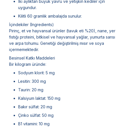
İki aylıktan büyük yavru ve yetişkin kediler için
uygundur.
Kilitli 60 gramlık ambalajda sunulur.
İçindekiler (Ingredients)
Pirinç, et ve hayvansal ürünler (tavuk eti %20), nane, yer
fıstığı proteini, bitkisel ve hayvansal yağlar, yumurta sarısı
ve arpa tohumu. Genetiği değiştirilmiş mısır ve soya
içermemektedir.
Besinsel Katkı Maddeleri
Bir kilogram üründe:
Sodyum klorit: 5 mg
Lesitin: 300 mg
Taurin: 20 mg
Kalsiyum laktat: 150 mg
Bakır sülfat: 20 mg
Çinko sülfat: 50 mg
B1 vitamini: 10 mg