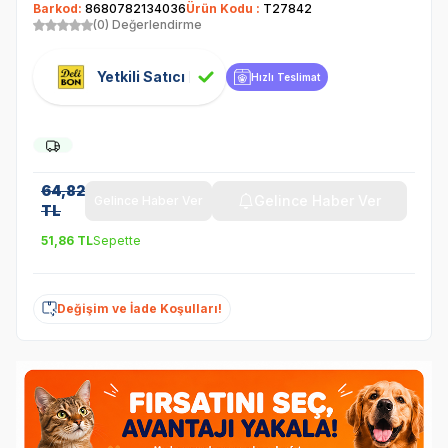
Barkod:
8680782134036
Ürün Kodu :
T27842
(0) Değerlendirme
Yetkili Satıcı
Hızlı Teslimat
64,82
Gelince Haber Ver
Gelince Haber Ver
TL
51,86
TL
Sepette
Değişim ve İade Koşulları!