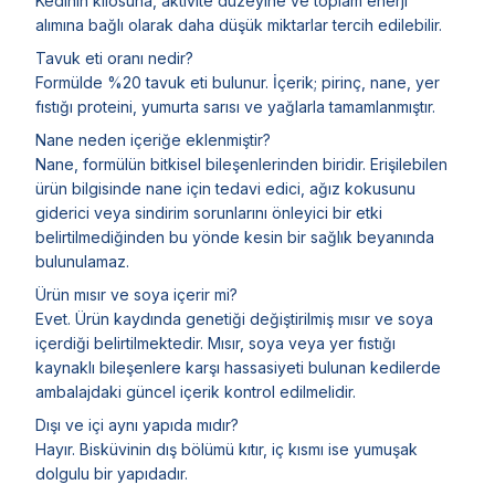
Kedinin kilosuna, aktivite düzeyine ve toplam enerji
alımına bağlı olarak daha düşük miktarlar tercih edilebilir.
Tavuk eti oranı nedir?
Formülde %20 tavuk eti bulunur. İçerik; pirinç, nane, yer
fıstığı proteini, yumurta sarısı ve yağlarla tamamlanmıştır.
Nane neden içeriğe eklenmiştir?
Nane, formülün bitkisel bileşenlerinden biridir. Erişilebilen
ürün bilgisinde nane için tedavi edici, ağız kokusunu
giderici veya sindirim sorunlarını önleyici bir etki
belirtilmediğinden bu yönde kesin bir sağlık beyanında
bulunulamaz.
Ürün mısır ve soya içerir mi?
Evet. Ürün kaydında genetiği değiştirilmiş mısır ve soya
içerdiği belirtilmektedir. Mısır, soya veya yer fıstığı
kaynaklı bileşenlere karşı hassasiyeti bulunan kedilerde
ambalajdaki güncel içerik kontrol edilmelidir.
Dışı ve içi aynı yapıda mıdır?
Hayır. Bisküvinin dış bölümü kıtır, iç kısmı ise yumuşak
dolgulu bir yapıdadır.