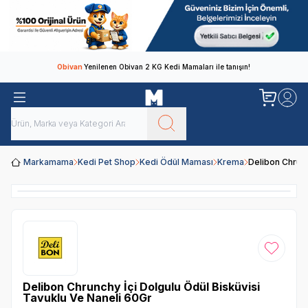
Obivan
Yenilenen Obivan 2 KG Kedi Mamaları ile tanışın!
Markamama
Kedi Pet Shop
Kedi Ödül Maması
Krema
Delibon Chrunc
Favoriye
Delibon Chrunchy İçi Dolgulu Ödül Bisküvisi
Tavuklu Ve Naneli 60Gr