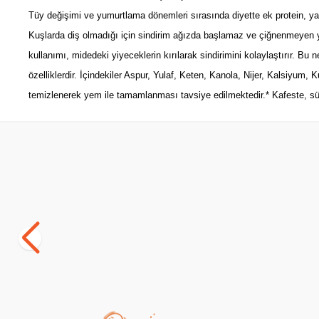
Tüy değişimi ve yumurtlama dönemleri sırasında diyette ek protein, y
Kuşlarda diş olmadığı için sindirim ağızda başlamaz ve çiğnenmeyen ye
kullanımı, midedeki yiyeceklerin kırılarak sindirimini kolaylaştırır. Bu
özelliklerdir. İçindekiler Aspur, Yulaf, Keten, Kanola, Nijer, Kalsiyu
temizlenerek yem ile tamamlanması tavsiye edilmektedir.* Kafeste, sür
Yetkili
Satıcı
Gardenmix Platin Kanarya Yemi 500 gr
Gardenmix 
Yemi Katkısı
(0)
(0)
163,00
TL
55,00
TL