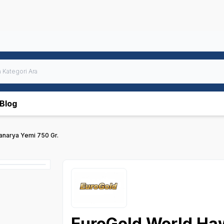
Blog
anarya Yemi 750 Gr.
EuroGold World Haw