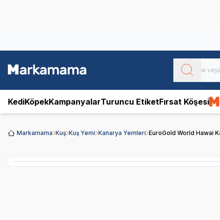
Obivan
Yenilenen Obivan 2 KG Kedi Mamaları ile tanışın!
Kedi
Köpek
Kampanyalar
Turuncu Etiket
Fırsat Köşesi
Markamama
Kuş
Kuş Yemi
Kanarya Yemleri
EuroGold World Hawai K