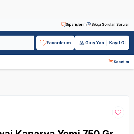
Siparişlerim
Sıkça Sorulan Sorular
Favorilerim
Giriş Yap
Kayıt Ol
Sepetim
Favoriye
ai Kanarya Yemi 750 Gr.