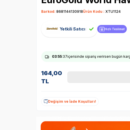
Barkod:
8681144130918
Ürün Kodu :
XTU1124
Yetkili Satıcı
Hızlı Teslimat
03
:55
:36
içerisinde sipariş verirsen bugün ka
164,00
TL
Değişim ve İade Koşulları!