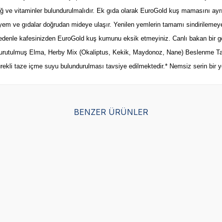
ağ ve vitaminler bulundurulmalıdır. Ek gıda olarak EuroGold kuş mamasını ayr
m ve gıdalar doğrudan mideye ulaşır. Yenilen yemlerin tamamı sindirilemeyece
 nedenle kafesinizden EuroGold kuş kumunu eksik etmeyiniz. Canlı bakan bir göz 
m, Kurutulmuş Elma, Herby Mix (Okaliptus, Kekik, Maydonoz, Nane) Beslenme Tav
ekli taze içme suyu bulundurulması tavsiye edilmektedir.* Nemsiz serin bir y
BENZER ÜRÜNLER
Yetkili
Satıcı
Platin Yumurta Maması Kuş
 100 gr