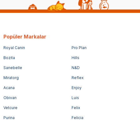
Popüler Markalar
Royal Canin
Pro Plan
Bozita
Hills
Sanebelle
N&D
Miratorg
Reflex
Acana
Enjoy
Obivan
Luis
Vetcure
Felix
Purina
Felicia